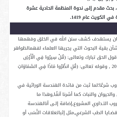
وت، بحث مقدم إلى ندوة المنظمة الحادية عشرة
 الكويت عام 1419.
ذا كان يستهدف كشف سنن الله في الخلق وفهمها
أن بقية البحوث التي يجريها العلماء لفهمالظواهر
الحق تبارك وتعالى: (قُلْ سِيرُوا فِي الْأَرْضِ
فَانظُرُوا كَيْفَ بَدَأَ الْخَلْقَ ۚ ) سورة العنكبوت ـ 20 , وقوله تعالى: (قُلِ انظُرُوا مَاذَا فِي السَّمَاوَاتِ
وب شرعًا؛لما ثبت من فائدة الهندسة الوراثية في
لحيوان والنبات كما أشرنا آنفًا,وهذا ما
روب التـداوي المشروع,إضافة إلـى أنالهندسة
قضـايا الطب الشرعي,مثل إثباتعلاقات النَّسَب أو