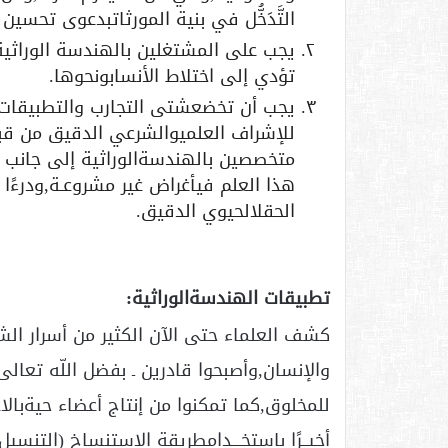
التَّدَخُّل في بنية المورثاتبدعوى تحسين
يجب على المشتغلين بالهندسة الوراثية أ
تؤدي إلى اختلاط الأنسابونحوها.
يجب أن تخضعشتى التجارب والتطبيقات 
للإشراف العلميوالشرعي الدقيق من قب
متخصصين بالهندسةالوراثية إلى جانب 
هذا العلم فيأغراض غير مشروعـة,ودرءًا
الحقلالحيوي الدقيق.
تطبيقات الهندسةالوراثية:
والإنسان,وأصبحوا قادرين ـ بفضل اللّه تعالى 
للمخلوق,كما تمكنوا من إنتاج أعضاء حيةبالاعت