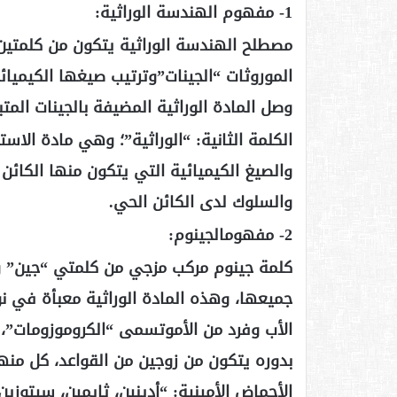
1- مفهوم الهندسة الوراثية:
مصطلح الهندسة الوراثية يتكون من كلمتي
الموروثات “الجينات”وترتيب صيغها الكيميائي
وصل المادة الوراثية المضيفة بالجينات المتب
الكلمة الثانية: “الوراثية”؛ وهي مادة الا
والصيغ الكيميائية التي يتكون منها الكائن
والسلوك لدى الكائن الحي.
2- مفهومالجينوم:
كلمة جينوم مركب مزجي من كلمتي “جين” و”ك
جميعها، وهذه المادة الوراثية معبأة في نو
الأب وفرد من الأموتسمى “الكروموزومات”،
بدوره يتكون من زوجين من القواعد، كل من
الأحماض الأمينية: “أدينين، ثايمين، سيتوزين، وج