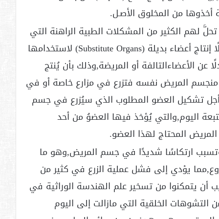
َة أخذوها من المخلوق الأصـل.
تحلَّ لهم الكثير من المشكلات الطبية الراهنة التي
لايمكن حلُّها بغير هذه التقنية,ومن ذلك مثلًا إنتاج أعضاء بديلة (Substitute Organs) لاستخدامها
عة الأعضاء (Organ Transplantation) بدلًا عن الأعضاءالتالفة أو المريضة,وذلك بأن يُنتج
ذ منجسم المريض نفسه فتزرع في مزارع خاصة أو في
من أجل تشكيل العضو المطلوب الذي سيُزرع في جسم
ة اليوم,والتي يُؤخذ فيها العضوُ من أحد
لمريض المحتاج لهذا العضو.
ةتسبب ارتكاسًا شديدًا في جسم المريض,وهو ما
ض (Rejection)للعضوالمزروع,مما يؤدي إلى فشل عملية الزرع في كثير من
ريب أن يتمكنوا من تسخير علم الهندسة الوراثية في
من التشوهات الخلقية التي مازالت إلى اليوم