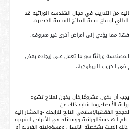
الية من التدريب في مجال الهندسة الوراثية قد
التالي ارتفاع نسبة النتائج السلبية الخطيرة.
ئفها؛ مما يؤدي إلى أمراض أخرى غير معروفة.
المهندسة وراثيًّا هو ما تعمل على إيجاده بعض
في الحروب البيولوجية.
يجب أن يكون مشروعًا,كأن يكون لعلاج تشوه
زراعة الأعضاء,وما شابه ذلك من
مجمع الفقهيالإسلامي التابع للرابطة -والمشار إليه
وات علم الهندسةالوراثية ووسائله في الأغراض الشريرة
من ذلك العبث بشخصيَّة الإنسان ومسؤوليته الفردية أو