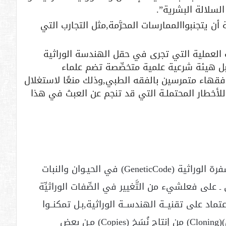
 السلالة البشرية”.
ن يتجنبواالممارسات المحرَّمة,مثل التجارب التي
العملية التي تجرى في حقل الهندسة الوراثية
ل هيئة شرعية علمية متخصِّصة تضم علماء
فقهاء متمرسين بالفقه الطبي,وذلك منعًا لاستغلال
 للأخطار المحتملـة التي قد تنجم عن العبث في هذا
كشف العلماء حتى الآن الكثير من أسرار الشفرة الوراثية (GeneticCode) في الحيـوان والنبات
ـ على فعلشيء من التَّغيير في الصِّفات الوراثيِّة
ماد على تقنيــة الهندســة الوراثية,بـل تمكنــوا
أخيــرًا باستخـــدامطريقة الاستنساخ (التنسيل)(Cloning) من إنتاج نُسَخ (Copies) مـن بعض