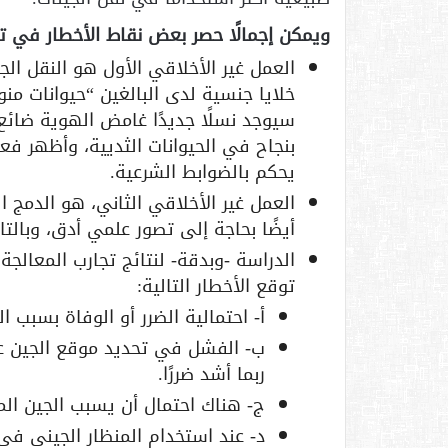
ويمكن إجمالًا حصر بعض نقاط الأخطار في تط
خلايا جنسية لدى البالغين “حيوانات منو
سيوجد نسلًا جديدًا غامض الهوية ضائ
بنجاح في الحيوانات الثديية، وأظهر فعا
يحكم بالضوابط الشرعية.
العمل غير الأخلاقي الثاني، هو الدمج ال
أيضًا بحاجة إلى تصور علمي أدق، وبالت
الدراسة -وبدقة- لنتائج تجارب المعالجة
توقع الأخطار التالية:
‌أ- احتمالية الضرر أو الوفاة بسبب
‌ب- الفشل في تحديد موقع الجين ع
ربما أشد ضررًا.
‌ج- هناك احتمال أن يسبب الجين المزرو
‌د- عند استخدام المنظار الجيني ف