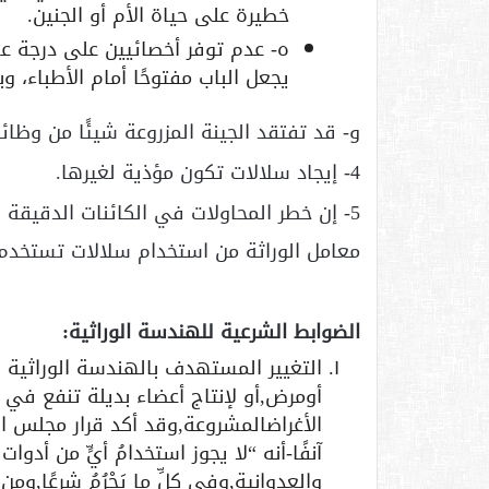
خطيرة على حياة الأم أو الجنين.
‌ه- عدم توفر أخصائيين على درجة ع
يجعل الباب مفتوحًا أمام الأطباء، وب
و- قد تفتقد الجينة المزروعة شيئًا من وظا
4- إيجاد سلالات تكون مؤذية لغيرها.
5- إن خطر المحاولات في الكائنات الدقيقة 
معامل الوراثة من استخدام سلالات تستخدم 
الضوابط الشرعية للهندسة الوراثية:
التغيير المستهدف بالهندسة الوراثية 
أومرض,أو لإنتاج أعضاء بديلة تنفع في 
الأغراضالمشروعة,وقد أكد قرار مجلس ال
آنفًا-أنه “لا يجوز استخدامُ أيٍّ من أد
والعدوانية,وفي كلِّ ما يَحْرُمُ شرعًا,و