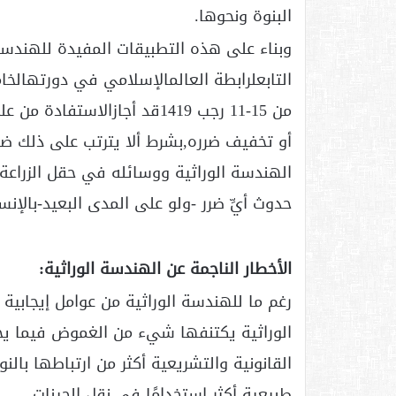
البنوة ونحوها.
وبناء على هذه التطبيقات المفيدة للهندس
التابعلرابطة العالمالإسلامي في دورتهال
من 15-11 رجب 1419قد أجازالا
أو تخفيف ضرره,بشرط ألا يترتب على ذلك ضرر 
الهندسة الوراثية ووسائله في حقل الزراعة و
حدوث أيِّ ضرر -ولو على المدى البعيد-بالإنسا
الأخطار الناجمة عن الهندسة الوراثية:
رغم ما للهندسة الوراثية من عوامل إيجابية
الوراثية يكتنفها شيء من الغموض فيما يخص
القانونية والتشريعية أكثر من ارتباطها بالن
طبيعية أكثر استخدامًا في نقل الجينات.