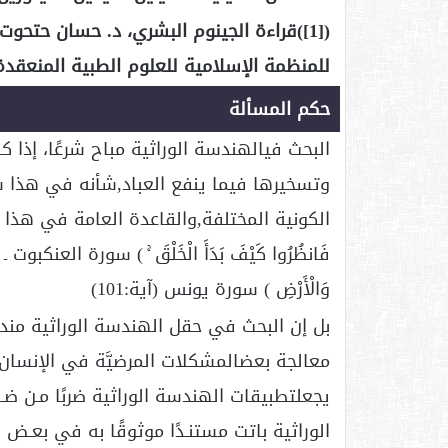
([1])قراءة الجينوم البشري، د. حسان حتح
للمنظمة الإسلامية للعلوم الطبية المنعقدة في
حكم المسألة
البحث فيالهندسة الوراثية مباح شرعًا، إ
وتسخيرها فيما ينفع العباد,شأنه في هذا ش
الكونية المختلفة,والقاعدة العامة في هذا قول 
وَالْأَرْضِ ) سورة يونس (آية:101)
بل إن البحث في حقل الهندسة الوراثية مند
معالجة بعضالمشكلات المرضيَّة في الإنسان وا
يجعلتطبيقات الهندسة الوراثية ضربًا مـن ضـ
الوراثية باتت مستنـدًا موثوقًا به في بعـض 