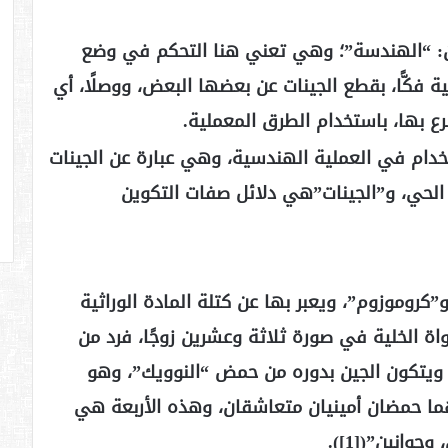
ن: “الهندسة”؛ وهي تعني هنا التحكم في وضع
ة فكًّا، بقطع الجينات عن بعضها البعض، ووصلًا، أي
رع بها، باستخدام الطرق المعملية.
ستخدام في العملية الهندسية، وهي عبارة عن الجينات
 الحي، و”الجينات”هي دلائل صفات التكوين
روموزوم”، ويعبر بها عن كتلة المادة الوراثية
اة الخلية في صورة ثلاثة وعشرين زوجًا، فرد من
 ويتكون الجين بدوره من حمض “النوويك”، وهو
هما حمضان أمينيان متعاشقان، وهذه الأربعة هي
وانين”([1]).