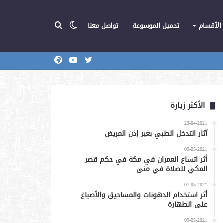
الوضع
بحث
الأقسام
تحميل الموسوعة
تواصل معنا
تويتر
يوتيوب
المركز
عن
المظلم
الأكثر زيارة
29-04-2021
آثار التدخل الطبي بغير إذن المريض
09-05-2021
أثر اتساع العمران في مكة في حكم قصر
المكي للصلاة في منى
07-05-2021
أثر استخدام الدهونات والمساحيق والأصباغ
على الطهارة
09-05-2021