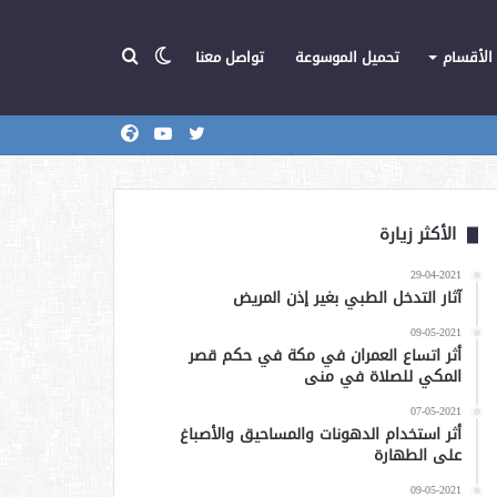
الوضع
بحث
الأقسام
تحميل الموسوعة
تواصل معنا
تويتر
يوتيوب
المركز
عن
المظلم
الأكثر زيارة
29-04-2021
آثار التدخل الطبي بغير إذن المريض
09-05-2021
أثر اتساع العمران في مكة في حكم قصر
المكي للصلاة في منى
07-05-2021
أثر استخدام الدهونات والمساحيق والأصباغ
على الطهارة
09-05-2021