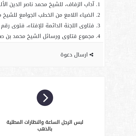
1. آداب الزفاف، للشيخ محمد ناصر الدين الألباني, ص(140).
2. الضياء اللامع من الخطب الجوامع للشيخ محمد بن صالح العثيمين (2/246).
3. فتاوى اللجنة الدائمة للإفتاء، فتوى رقم (5158) 19/147.
4. مجموع فتاوى ورسائل الشيخ محمد بن صالح العثيمين, (18/100).
ارسال دعوة
لبس الرجل الساعة والنظارات المطلية
بالذهب