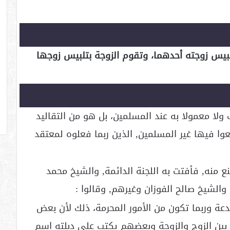
لبيس زوجته أحدهما، وتقوم الزوجة بتلبيس زوجها
ولا معمولا به عند المسلمين، بل هو من التقاليد
وا فيها غير المسلمين, الذين ربما فعلوه لمعتقد
 منه, فأفتت به اللجنة الدائمة, والشيخ محمد
 والشيخ صالح الفوزان وغيرهم, وقالوا :
تدعة وربما تكون من الأمور المحرمة، ذلك لأن بعض
 بين الزوج والزوجة وبعضهم يكتب على دبلته اسم