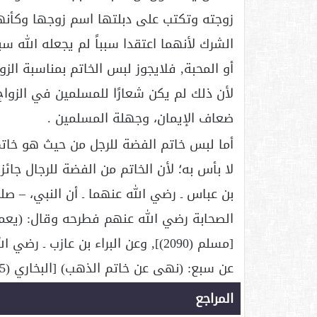
زوجته وتكتب على دبلتها اسم زوجها وكأنهم
الشرك لأنهما اعتقدا سبباً لم يجعله الله سببا
أو المحبة, فلايجوز لبس الخاتم بمناسبة ال
لأن ذلك لم يكن شعارًا للمسلمين في الزواج
ضعاف الإيمان، وجهلة المسلمين .
أما لبس خاتم الفضة للرجل من حيث هو خاتم ل
لا بأس به؛ لأن الخاتم من الفضة للرجال جائ
بن عباس ـ رضي الله عنهما ـ أن النبي، – ص
الصحابة رضي الله عنهم فطرحه وقال: (يعم
[مسلم (2090)], وعن البراء بن عازب 
عن سبع: (نهى عن خاتم الذهب) [البخاري (5525)].
المراجع