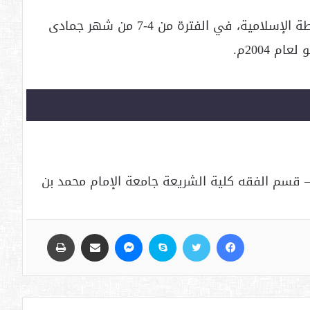
([2]) المنعقد بكوبنهاجن- الدانمارك مع الرابطة الإسلامية، في الفترة من 4-7 من شهر جمادى
– قسم الفقه كلية الشريعة جامعة الإمام محمد بن
فيسبوك
تويتر
سكايب
ماسنجر
مشاركة عبر البريد
طباعة