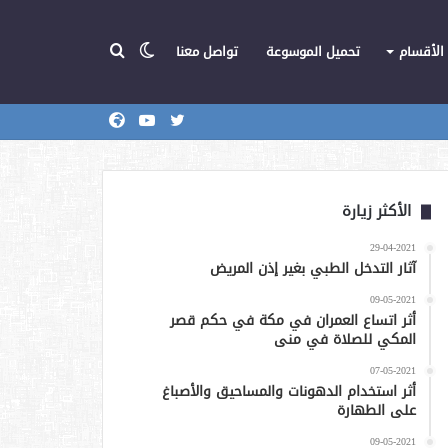
الوضع
بحث
الأقسام
تحميل الموسوعة
تواصل معنا
تويتر
يوتيوب
المركز
عن
المظلم
الأكثر زيارة
29-04-2021
آثار التدخل الطبي بغير إذن المريض
09-05-2021
أثر اتساع العمران في مكة في حكم قصر
المكي للصلاة في منى
07-05-2021
أثر استخدام الدهونات والمساحيق والأصباغ
على الطهارة
09-05-2021