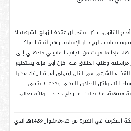
أمام القانون، ولكن يبقى أن عقدة الزواج الشرعية لا
يقوم مقامه خارج ديار الإسلام، وهم أئمة المراكز
ها، فإذا ما فرغت من الجانب القانوني فاذهبي إلى
 مراسلته وطلب الطلاق منه، فإن أبى فإنه يستطيع
القضاء الشرعي في لبنان ليتولى أمر تطليقك مدنيا
شاء الله، ولكن الطلاق المدني وحده لا يكفي
جية منتهية، ولا تخلين به لزواج جديد… والله تعالى
([1]) في دورته التاسعة عشرة المنعقدة بمكة المكرمة في الفترة من 22-26/شوال/1428هـ الذي