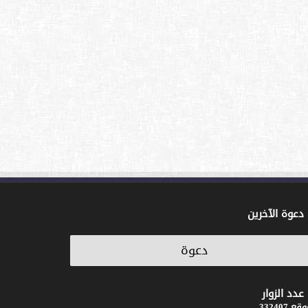
دعوة الآخرين
عدد الزوار
ع 332407