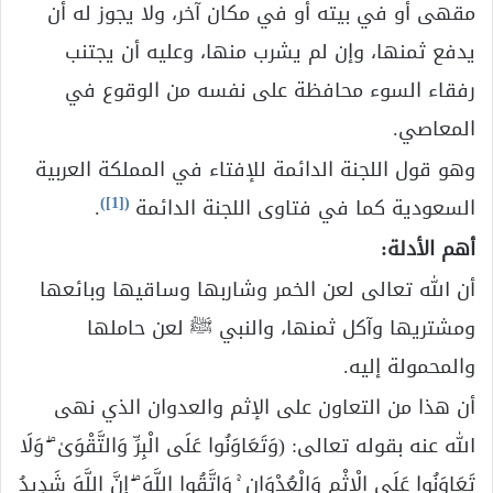
مقهى أو في بيته أو في مكان آخر، ولا يجوز له أن
يدفع ثمنها، وإن لم يشرب منها، وعليه أن يجتنب
رفقاء السوء محافظة على نفسه من الوقوع في
المعاصي.
وهو قول اللجنة الدائمة للإفتاء في المملكة العربية
)
[1]
(
السعودية كما في فتاوى اللجنة الدائمة
.
أهم الأدلة:
أن الله تعالى لعن الخمر وشاربها وساقيها وبائعها
ومشتريها وآكل ثمنها، والنبي ﷺ لعن حاملها
والمحمولة إليه.
أن هذا من التعاون على الإثم والعدوان الذي نهى
الله عنه بقوله تعالى: (وَتَعَاوَنُوا عَلَى الْبِرِّ وَالتَّقْوَىٰ ۖ وَلَا
تَعَاوَنُوا عَلَى الْإِثْمِ وَالْعُدْوَانِ ۚ وَاتَّقُوا اللَّهَ ۖ إِنَّ اللَّهَ شَدِيدُ