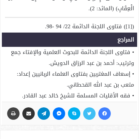
الْعِقَابِ) (المائد: 2).
([1]) فتاوى اللجنة الدائمة 22/ 94 -98.
المراجع
• فتاوى اللجنة الدائمة للبحوث العلمية والإفتاء جمع
وترتيب: أحمد بن عبد الرزاق الدويش.
• إسعاف المغتربين بفتاوى العلماء الربانيين إعداد:
متعب بن عبد الله القحطاني.
• فقه الأقليات المسلمة للشيخ خالد عبد القادر.
فيسبوك
تويتر
سكايب
ماسنجر
تيلقرام
مشاركة عبر البريد
طباعة