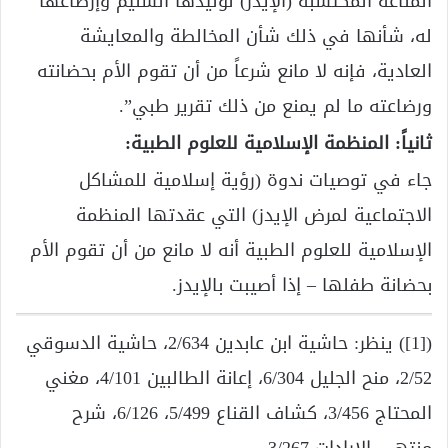
المناعة المكتسبة (الإيدز) لوليدها السليم وإرضاعها
له، شأنها في ذلك شأن المخالطة والمعايشة
العادية، فإنه لا مانع شرعاً من أن تقوم الأم بحضانته
ورضاعته ما لم يمنع من ذلك تقرير طبي”.
ثانياً: المنظمة الإسلامية للعلوم الطبية:
جاء في توصيات ندوة (رؤية إسلامية للمشاكل
الاجتماعية لمرض الإيدز) التي عقدتها المنظمة
الإسلامية للعلوم الطبية أنه لا مانع من أن تقوم الأم
بحضانة طفلها – إذا أصيبت بالإيدز.
([1]) ينظر: حاشية ابن عابدين 2/634، حاشية الدسوقي
2/52، منح الجليل 6/304، إعانة الطالبين 4/101، مغني
المحتاج 3/456، كشاف القناع 5/499، 6/126، شرح