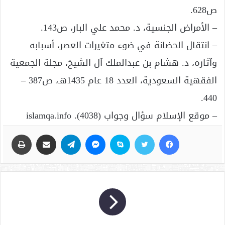
ص628.
– الأمراض الجنسية، د. محمد علي البار، ص143.
– انتقال الحضانة في ضوء متغيرات العصر، أسبابه
وآثاره، د. هشام بن عبدالملك آل الشيخ، مجلة الجمعية
الفقهية السعودية، العدد 18 عام 1435هـ، ص387 –
440.
– موقع الإسلام سؤال وجواب (4038). islamqa.info
فيسبوك
تويتر
سكايب
ماسنجر
تيلقرام
مشاركة عبر البريد
طباعة