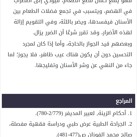
فهو يمنع كمال مضغ الطعام، فيؤدي إلى اضطراب
في الهضم، ويتسبب في تجمع فضلات الطعام بين
الأسنان فيفسدها، ويضر باللثة، وفي التقويم إزالة
لهذه الأضرار، وقد تقرر شرعًا أن الضرر يزال.
وبعضهم قيد الجواز بالحاجة، وأما إذا كان لمجرد
التحسين دون أن يكون هناك عيب ظاهر، فلا يجوز؛ لما
جاء من النهي عن وشر الأسنان وتفليجها.
المراجع
1. أحكام الزينة, لعبير المديفر (2/779-780).
2. الجراحة الطبية عرض طبي ودراسة فقهية مفصلة،
صالح محمد الفوزان ص(477-481).