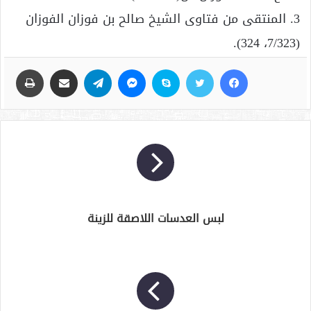
3. المنتقى من فتاوى الشيخ صالح بن فوزان الفوزان
(7/323، 324).
فيسبوك
تويتر
سكايب
ماسنجر
تيلقرام
مشاركة عبر البريد
طباعة
لبس العدسات اللاصقة للزينة