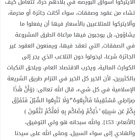
ألايتركوا أسواق البورصة في بلادهم حرة، تتعامل كيف
تشاء من عقود وصفقات، سواء أكانت جائزة أو محرمة،
وألايتركوا للمتلاعبين بالأسعار فيها أن يفعلوا ما
يشاؤون، بل يوجبون فيها مراعاة الطرق المشروعة
في الصفقات, التي تعقد فيها، ويمنعون العقود غير
الجائزة شرعا، ليحولوا دون التلاعب الذي يجر إلى
الكوارث المالية، ويخرب الاقتصاد العام، ويلحق النكبات
بالكثيرين، لأن الخير كل الخير في التزام طريق الشريعة
الإسلامية في كل شيء، قال الله تعالى: (وَأَنَّ هَٰذَا
صِرَاطِي مُسْتَقِيمًا فَاتَّبِعُوهُ ۖ وَلَا تَتَّبِعُوا السُّبُلَ فَتَفَرَّقَ
بِكُمْ عَن سَبِيلِهِ ۚ ذَٰلِكُمْ وَصَّاكُم بِهِ لَعَلَّكُمْ تَتَّقُونَ )
[الأنعام: 153]. والله سبحانه هو ولي التوفيق،
والهادي إلى سواء السبيل، وصلى الله على سيدنا