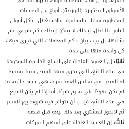
الشراء. ولكن هذه المصلحة الواضحة يواكبها في
الأسواق المذكورة (البورصة)، أنواع من الصفقات
المحظورة شرعا، والمقامرة، والاستغلال، وأكل أموال
الناس بالباطل، ولذلك لا يمكن إعطاء حكم شرعي عام
بشأنها، بل يجب بيان حكم المعاملات التي تجرى فيها،
كل واحدة منها على حدة.
ثانيًا:
إن العقود العاجلة على السلع الحاضرة الموجودة
في ملك البائع، التي يجري فيها القبض فيما يشترط
له القبض في مجلس العقد شرعا، هي عقود جائزة، ما
لم تكن عقودًا على محرم شرعًا, أما إذا لم يكن المبيع
في ملك البائع، فيجب أن تتوافر فيه شروط بيع السلم،
ثم لايجوز للمشتري بعد ذلك بيعه قبل قبضه.
ثالثًا:
إن العقود العاجلة على أسهم الشركات