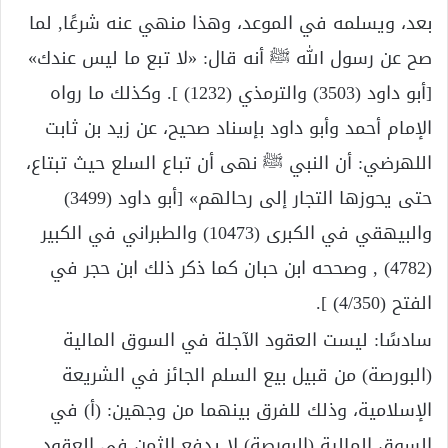
بعد، ويسلمه في الموعد، وهذا منهي عنه شرعًا, لما
صح عن رسول الله ﷺ أنه قال: «لا تبع ما ليس عندك»
[أبو داود (3503) والترمذي (1232) ]. وكذلك ما رواه
الإمام أحمد وأبو داود بإسناد صحيح، عن زيد بن ثابت
اللهرضي: أن النبي ﷺ نهى أن تباع السلع حيث تبتاع،
حتى يحوزها التجار إلى رحالهم» [أبو داود (3499)
والبيهقي في الكبرى (10473) والطبراني في الكبير
(4782) , وصححه ابن حبان كما ذكر ذلك ابن حجر في
الفتح (4/350) ].
سادسًا: ليست العقود الآجلة في السوق المالية
(البورصة) من قبيل بيع السلم الجائز في الشريعة
الإسلامية، وذلك للفرق بينهما من وجهين: (أ) في
السوق المالية (البورصة) لا يدفع الثمن في العقود