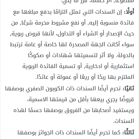
مقطوعًا, أم حسمًا، قرر ما يلي:
أولًا:
إن السندات التي تمثل التزامًا بدفع مبلغها مع
فائدة منسوبة إليه, أو نفع مشروط محرمة شرعًا, من
حيث الإصدار أو الشراء أو التداول، لأنها قروض ربوية,
سواء أكانت الجهة المصدرة لها خاصة أو عامة ترتبط
بالدولة. ولا أثر لتسميتها شهادات أو صكوكًا
استثمارية أو ادخارية, أو تسمية الفائدة الربوية
الملتزم بها ربحًا أو ريعًا أو عمولة أو عائدًا.
ثانيًا:
تحرم أيضًا السندات ذات الكوبون الصفري بوصفها
قروضًا يجري بيعها بأقل من قيمتها الاسمية،
ويستفيد أصحابها من الفروق بوصفها حسمًا لهذه
السندات.
ثالثًا:
كما تحرم أيضًا السندات ذات الجوائز بوصفها