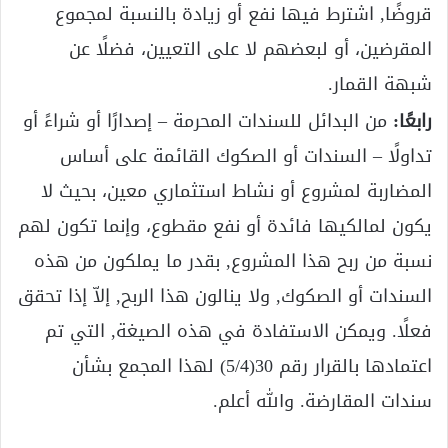
قروضًا, اشترط فيها نفع أو زيادة بالنسبة لمجموع
المقرضين، أو لبعضهم لا على التعيين، فضلًا عن
شبهة القمار.
رابعًا:
من البدائل للسندات المحرمة – إصدارًا أو شراءً أو
تداولًا – السندات أو الصكوك القائمة على أساس
المضاربة لمشروع أو نشاط استثماري معين، بحيث لا
يكون لمالكيها فائدة أو نفع مقطوع، وإنما تكون لهم
نسبة من ربح هذا المشروع, بقدر ما يملكون من هذه
السندات أو الصكوك, ولا ينالون هذا الربح, إلاّ إذا تحقق
فعلًا. ويمكن الاستفادة في هذه الصيغة, التي تم
اعتمادها بالقرار رقم 30(5/4) لهذا المجمع بشأن
سندات المقارضة. والله أعلم.