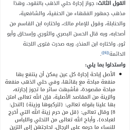
القول الثالث:
جواز إجارة حلي الذهب بالنقود، وهذا
مذهب جمهور الفقهاء من الحنفية، والشافعية،
والحنابلة، وقول للإمام مالك، واختاره ابن القاسم من
أصحابه، وبه قال الحسن البصري والثوري وإسحاق وأبو
ثور، واختاره ابن المنذر، وبه صدرت فتوى اللجنة
)
[6]
(
الدائمة
.
واستدلوا بما يلي:
الأصل إباحة إجارة كل عين يمكن أن ينتفع بها
منفعة مباحة مع بقائها، وفي حلي الذهب منفعة
مباحة مقصودة، فأشبهت سائر ما تجوز إجارته،
والزينة من المقاصد الأصلية، فإن الله تعالى امتن
بها علينا بقوله تعالى: {لتركبوها وزينة} [النحل:
8] وقال تعالى: {قل من حرم زينة الله التي أخرج
لعباده}، وأباح الله تعالى من التحلي واللباس
للنساء ما حرمه على الرجال، لحاجتهن إلى التزين