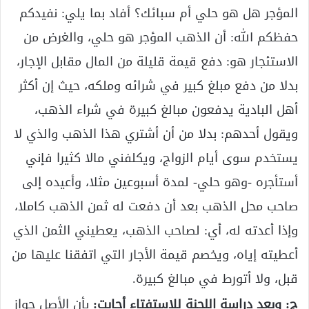
المؤجر هل هو حلي أم سبائك؟ أفاد بما يلي: نفيدكم
حفظكم الله: أن الذهب المؤجر هو حلي، والغرض من
الاستئجار هو: دفع قيمة قليلة من المال مقابل الإجار،
بدلا من دفع مبلغ كبير في شرائه وملكه، حيث إن أكثر
أهل البادية يدفعون مبالغ كبيرة في شراء الذهب،
ويقول أحدهم: بدلا من أن أشتري هذا الذهب والذي لا
يستخدم سوى أيام الزواج، ويكلفني مالا كثيرا فإني
أستأجره -وهو حلي- لمدة أسبوعين مثلا، وأعيده إلى
صاحب محل الذهب بعد أن دفعت له ثمن الذهب كاملا،
وإذا أعدته له، أي: لصاحب الذهب، يعطيني الثمن الذي
أعطيته إياه، ويخصم قيمة الأجار التي اتفقنا عليها من
قبل، ولا أتورط في مبالغ كبيرة.
ج: وبعد دراسة اللجنة للاستفتاء أجابت:
بأن الأصل جواز