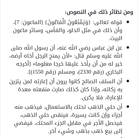
ومن نظائر ذلك في النصوص:
قوله تعالى: {وَيَمْنَعُونَ الْمَاعُونَ} [الماعون: 7]،
وأن ذلك في مثل الدلو، والفأس، وسائر ماعون
البيت.
عن ابن عباس رضي الله عنه، أن رسول الله صلى
الله عليه وسلم قال: «لأن يمنح الرجل أخاه أرضه،
خير له من أن يأخذ عليها خرجا معلوما» [أخرجه
البخاري (رقم 2330)، ومسلم (رقم 1550)].
أن السلف الصالح كانوا يرون أن إعارته لمن يتزين
به زكاته، وإذا كان كذلك صارت منفعته معدة
للإعارة، فلا يكرى.
أن حلي الذهب تحتك بالاستعمال، فيذهب منه
أجزاء وإن كانت يسيرة، فينقص حلي الذهب،
فيحصل الأجر في مقابل الجزء المحتك، فيفضي
إلى بيع ذهب بذهب وشيء آخر.