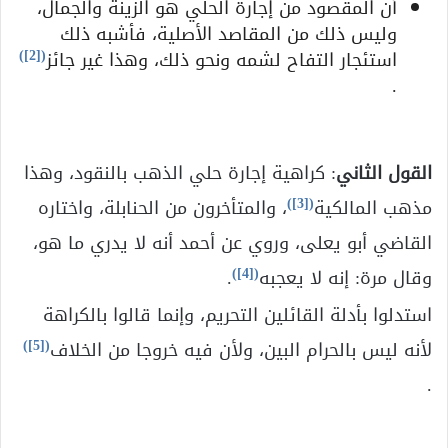
أن المقصود من إجارة الحلي هو الزينة والجمال،
وليس ذلك من المقاصد الأصلية، فأشبه ذلك
)
[2]
(
استئجار التفاح لشمه ونحو ذلك، وهذا غير جائز
.
القول الثاني
: كراهية إجارة حلي الذهب بالنقود، وهذا
)
[3]
(
مذهب المالكية
، والمتأخرون من الحنابلة، واختاره
القاضي أبو يعلى، وروي عن أحمد أنه لا يدري ما هو،
)
[4]
(
وقال مرة: إنه لا يعجبه
.
استدلوا بأدلة القائلين التحريم، وإنما قالوا بالكراهة
)
[5]
(
لأنه ليس بالحرام البين، ولأن فيه خروجا من الخلاف
.