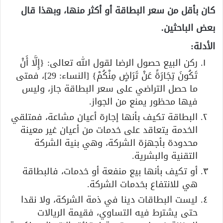
كان بأقل من سعر البطاقة أو أكثر منها، وبهذا قال
بعض الباحثين.
الأدلة:
ركن البيع حصول الرضا لقول الله تعالى: {إِلَّا أَنْ
تَكُونَ تِجَارَةً عَنْ تَرَاضٍ مِنْكُمْ} [النساء: 29]، فمتى
ما حصل التراضي على سعر البطاقة جاز، وليس
فيها محظور يمنع من الجواز.
البطاقة تكيف بأنها إجارة أعيان مشاعة، فمتلقي
الخدمة يتعاقد على خدمات من أعيان غير معينة
محدودة بأجهزة الشركة، وهي بنية الشركة
التقنية والبشرية.
أو تكيف بأنها بيع منفعة أو خدمات، فالبطاقة
هي للانتفاع بخدمات الشركة.
ليست البطاقات دينا في ذمة الشركة، ولا نقدا
حتى يشترط فيه التساوي، فقيمة الريالات