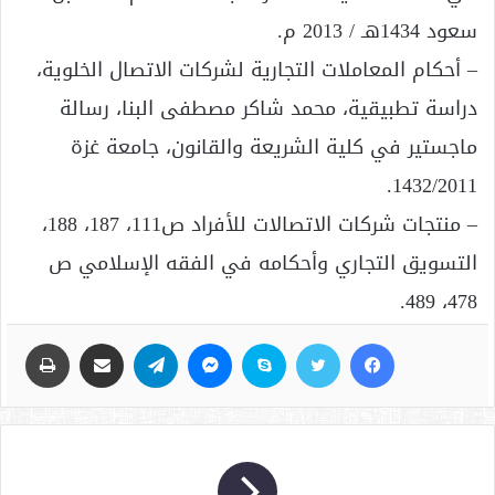
سعود 1434هـ / 2013 م.
– أحكام المعاملات التجارية لشركات الاتصال الخلوية،
دراسة تطبيقية، محمد شاكر مصطفى البنا، رسالة
ماجستير في كلية الشريعة والقانون، جامعة غزة
1432/2011.
– منتجات شركات الاتصالات للأفراد ص111، 187، 188،
التسويق التجاري وأحكامه في الفقه الإسلامي ص
478، 489.
فيسبوك
تويتر
سكايب
ماسنجر
تيلقرام
مشاركة عبر البريد
طباعة