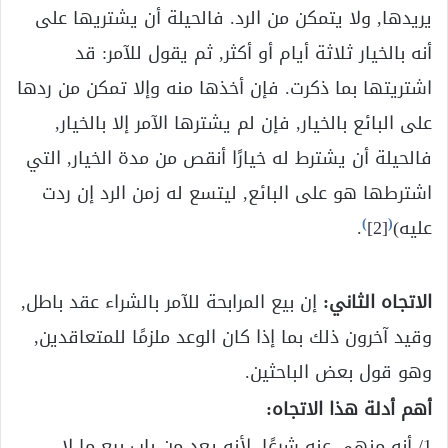
يريدها, ولا يتمكن من الرد. فالحيلة أن يشتريها على
أنه بالخيار ثلاثة أيام أو أكثر, ثم يقول للآمر: قد
اشتريتها بما ذكرت. فإن أخذها منه وإلا تمكن من ردها
على البائع بالخيار, فإن لم يشترها الآمر إلا بالخيار,
فالحيلة أن يشترط له خيارًا أنقص من مدة الخيار, التي
اشترطها هو على البائع, ليتسع له زمن الرد إن ردت
)
(
عليه)
[2]
.
الاتجاه الثاني:
إن بيع المرابحة للآمر بالشراء عقد باطل,
وقيد آخرون ذلك بما إذا كان الوعد ملزمًا للمتعاقدين,
وهو قول بعض الباحثين.
أهم أدلة هذا الاتجاه:
1/ أنه منهي عنه شرعًا, لأنه يعد من باب بيع ما لا