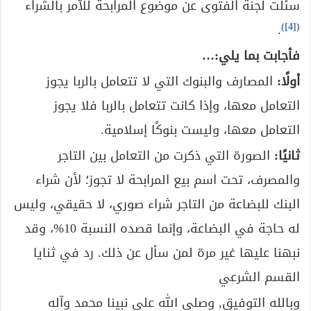
سئلت لجنة الفتوى عن موضوع المرابحة للآمر بالشراء
)
[4]
(
.
فأجابت بما يلي:…
أولًا:
المصارف والبنوك التي لا تتعامل بالربا يجوز
التعامل معها، وإذا كانت تتعامل بالربا فلا يجوز
التعامل معها، وليست بنوكًا إسلامية.
ثانيًا:
الصورة التي ذكرت من التعامل بين التاجر
والمصرف، تحت اسم بيع المرابحة لا تجوز؛ لأن شراء
البنك للبضاعة من التاجر شراء صوري، لا حقيقي، وليس
له حاجة في البضاعة، وإنما قصده النسبة 10%، وقد
نبهنا عليها غير مرة لمن سأل عن ذلك. رد في ثنايا
القسم الشرعي
وبالله التوفيق, وصلى الله على نبينا محمد وآله