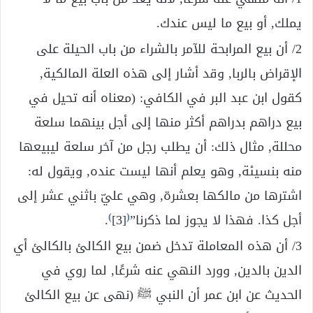
يملك, أو بيع ما ليس عندك.
2/ أن بيع المرابحة للآمر بالشراء من باب الحيلة على
الإقراض بالربا, وقد أشار إلى هذه العلة المالكية,
كقول ابن عبد البر في الكافي: (معناه أنه تحيل في
بيع دراهم بدراهم أكثر منها إلى أجل بينهما سلعة
محللة, مثال ذلك: أن يطلب رجل من آخر سلعة ليبيعها
منه بنسيئة, وهو يعلم أنها ليست عنده, ويقول له:
اشترها من مالكها بعشرة, وهي عليّ باثني عشر إلى
)
(
أجل كذا. فهذا لا يجوز لما ذكرنا”
[3]
.
3/ أن هذه المعاملة تدخل ضمن بيع الكالئ بالكالئ أي
الدين بالدين, وورد النهي عنه شرعًا, لما روي في
الحديث عن ابن عمر أن النبي ﷺ (نهى عن بيع الكالئ