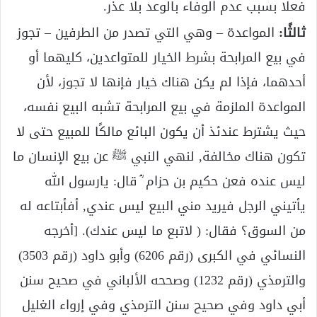
فعلًا بسبب عدم الوفاء بالوعد بلا عذر.
ثالثًا:
المواعدة – وهي التي تصدر من الطرفين – تجوز
في بيع المرابحة بشرط الخيار للمتواعدين، كليهما أو
أحدهما، فإذا لم يكن هناك خيار فإنها لا تجوز، لأن
المواعدة الملزمة في بيع المرابحة تشبه البيع نفسه،
حيث يشترط عندئذ أن يكون البائع مالكًا للمبيع حتى لا
تكون هناك مخالفة, لنهي النبي ﷺ عن بيع الإنسان ما
ليس عنده فعن حكيم بن حزام ؓ قال: يارسول الله
يأتيني الرجل فيريد مني البيع ليس عندي, أفأبتاعه له
من السوق؟ فقال: ( لاتبع ما ليس عندك). [أخرجه
النسائي في الكبرى (رقم 6206) وأبو داود (رقم 3503)
والترمذي (رقم 1232) وصححه الألباني في صحيح سنن
أبي داود وفي صحيح سنن الترمذي وفي إرواء الغليل