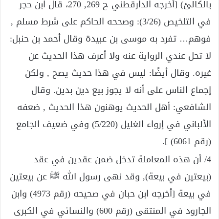
بالكالئ) [أخرجه الدارقطني ح 269, 270، قال ابن حجر
في التلخيص (3/26): وصححه الحاكم على شرط مسلم ,
فوهم… تفرد به موسى بن عبيدة وقال أحمد بن حنبل:
لا تحل عندي الرواية عنه ولا أعرف هذا الحديث عن
غيره. وقال أيضًا: ليس في هذا حديث يصح , ولكن
إجماع الناس على أنه لا يجوز بيع دين بدين. وقال
الشافعي: أهل الحديث يوهنون هذا الحديث , ضعفه
الألباني في إرواء الغليل (5/220) وفي ضعيف الجامع
(رقم 6061) ].
4/ أن هذه المعاملة تدخل ضمن عقدين في عقد
(بيعتين في بيعة), وقد نهى رسول الله ﷺ عن بيعتين
في بيعة [أخرجه ابن حبان في صحيحه (رقم 4973) وابن
الجارود في المنتقى (رقم 600) والنسائي في الكبرى