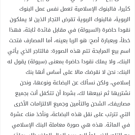
كثيرا، فالبنوك الإسلامية تعمل نفس عمل البنوك
الربوية، فالبنوك الربوية تقرض التجار الذين لا يملكون
نقودا حاضرة (السيولة) في مقابل فائدة ثابتة، فهذا
خطأ، وبعبارة أصح: هو الربا بعينه، أما المصارف فتحت
اسم بيع المرابحة تتم هذه الصورة: فالتاجر الذي يأتي
البنك، ولا يملك نقودا حاضرة بمعنى (سيولة) يقول له
البنك: نحن لا نقرضك مالا على أساس أنها بنك
إسلامي، ولكن نسألك عن البضاعة ونوعها، ونحن
نشتريها ثم نبيعها لك، بشرط أن تتكفل أنت بجميع
مصاريفك، الشحن والتأمين وجميع الالتزامات الأخرى
التي تترتب على نقل هذه البضاعة، ونأخذ منك عشرة
في المائة. هذه هي صورة معاملة البنك الإسلامي