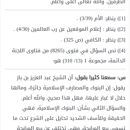
الطرفين. والله تعالى أعلى وأعلم.
[1]
) ينظر: الأم (3/39) .
[2]
) ينظر : إعلام الموقعين عن رب العالمين (4/30) .
[3]
) ينظر : الكافي (ص 325) .
[4]
) نص السؤال في فتوى (8265) من فتاوى اللجنة
الدائمة، مجموعة 1 (13/ 310) هو:
س: سمعنا كثيرا بقول:
أن الشيخ عبد العزيز بن باز
يقول: إن البنوك والمصارف الإسلامية جائزة، ومالها
حلال لا غبار عليها، فهل هذا صحيح، والله أعلم.
والسؤال الثاني بشأن: البنوك الإسلامية، فهي
الحقيقة وللأسف الشديد تحايل على الشرع تحت ما
تسمى بيع المرابحة، وهي تختلف عن بيع المرابحة