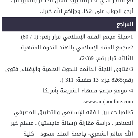
مع التاجر الذي لجأ إليه يريد المال الحاضر (السيولة) ،
أرجو الجواب على هذا. وجزاكم الله خيرا..
المراجع
1/مجلة مجمع الفقه الإسلامي قرار رقم: (1 / 80).
2/مجمع الفقه الإسلامي بالهند الندوة الفقهية
الثالثة قرار رقم: 9(2/3).
3/فتاوى اللجنة الدائمة للبحوث العلمية والإفتاء, فتوى
رقم:8265 جزء: 13 صفحة: 311 ).
4/ موقع مجمع فقهاء الشريعة بأمريكا
www.amjaonline.com.
5/المرابحة بين الفقه الإسلامي والتطبيق المصرفي
المعاصر ـ دراسة مقارنة (رسالة ماجستير) ـ مسلم خير
الله سالم الشمري- جامعة الملك سعود – كلية