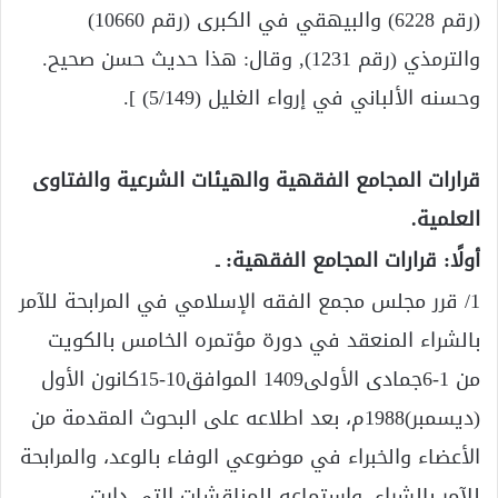
(رقم 6228) والبيهقي في الكبرى (رقم 10660)
والترمذي (رقم 1231), وقال: هذا حديث حسن صحيح.
وحسنه الألباني في إرواء الغليل (5/149) ].
قرارات المجامع الفقهية والهيئات الشرعية والفتاوى
العلمية.
أولًا: قرارات المجامع الفقهية: ـ
1/ قرر مجلس مجمع الفقه الإسلامي في المرابحة للآمر
بالشراء المنعقد في دورة مؤتمره الخامس بالكويت
من 1-6جمادى الأولى1409 الموافق10-15كانون الأول
(ديسمبر)1988م، بعد اطلاعه على البحوث المقدمة من
الأعضاء والخبراء في موضوعي الوفاء بالوعد، والمرابحة
للآمر بالشراء، واستماعه للمناقشات التي دارت