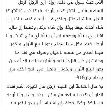
الأم, حيث يقول في ذلك: (وإذا أرى الرجلُ الرجلَ
السلعة, فقال: اشتر هذه وأربحك فيها كذا. فاشتراها
الرجل, فالشراء جائز, والذي قال: أربحك فيها بالخيار إن
شاء أحدث فيها بيعًا, وإن شاء تركه, وهكذا إن قال:
اشتر لي متاعًا ووصفه له, أو متاعًا أي متاع شئت, وأنا
أربحك فيه. فكل هذا سواء, يجوز البيع الأول, ويكون
فيما أعطى من نفسه بالخيار, وسواء في هذا ما
وصفت إن كان قال: أبتاعه وأشتريه منك بنقد أو دين.
يجوز البيع الأول, ويكونان بالخيار في البيع الآخر، فإن
).
(
جدّداه جاز)
[1]
ب/ قال العلامة ابن القيم: (رجل قال لغيره: اشتر هذه
الدار -أو هذه السلعة من فلان – بكذا وكذا, وأنا أربحك
فيها كذا وكذا. فخاف إن اشتراها أن يبدو للآمر فلا