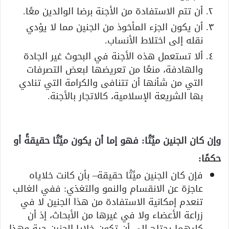
أن تتم الاستفادة من الأجنة برضا الوالدين معًا.
أن يكون الجزء المأخوذ من الجنين مما لا يؤدي
نقله إلى اختلاط الأنساب.
ألا تستعمل هذه الأجنة في البحوث غير الجادة
والهادفة، منعًا من تعريضها لبعض التصرفات
التي من شأنها أن تتنافى والكرامة التي تنادي
بها الشريعة الإسلامية، كالاتجار بالأجنة.
وإن كان الجنين ميِّتًا: فهو إما أن يكون ميِّتًا حقيقةً أو
حكمًا:
فإن كان الجنين ميِّتًا حقيقة– بأن كانت خلاياه
عاجزة عن الانقسام والنمو والتغذي: ففي الغالب
تنعدم إمكانية الاستفادة من هذا الجنين لا في
زراعة الأعضاء ولا في غيرها من الأبحاث، إذ أن
كليهما يحتاج إلى أن تكون خلايا الجنين حية وهذا