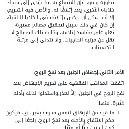
تطوره ونمو، فإن الانتفاع به بما يؤدي إلى فساد
خلاياه الأخرى، يعد إتلافًا له، والأصل فيه التحريم،
إلا أنه يمكن أن يرخص بإتلافه في الخلايا الباقية،
إن كان في ذلك سبيل لتحقيق مصالح معتبرة،
تعلو على مفاسد إتلافه، وكانت تلك المصالح لا
تقل عن مرتبة الحاجيات، ولا تتدنى إلى مرتبة
التحسينات.
الأمر الثاني:إجهاض الجنين بعد نفخ الروح:
اتفقت المذاهب الفقهية على تحريم الإجهاض بعد
نفخ الروح في الجنين، إلاَّ لعذر،واستدلوا لذلك بأدلة
كثيرة، منها:
ما فيه من الإزهاق لنفس محرمة بغير حق، فيكون
حكم الانتفاع بالأجنة بعد نفخ الروح، راجعًا إلى
كون الجنين حيًَّا أم ميِّتًا: