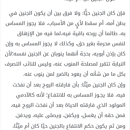
فإن كان الجنين حيًَّا: ولا فرق بين أن يكون الجنين في
بطن أمه، أم سقط لأيٍ من الأسباب، فلا يجوز المساس
به، طالما أن روحه باقية فيه،لما فيه من الإزهاق
لنفس محرمة بغير حق، وكذلك لا يجوز المساس به وإن
كان بإذن أبويه، بحجة أنهما ينوبان عن الجنين نفسه؛لأن
النيابة تتقرر لمصلحة المنوب عنه، وليس للنائب التصرف
بكل ما من شأنه أن يعود بالضرر لمن ينوب عنه.
وإن كان الجنين ميِّتًا: بأن فارقته الروح بعد أن نفخت
فيه، فلا يجـوز المساس به للانتفـاع؛ لأنه كالآدمي
المولود الذي فارقته الحياة بعد أن نفخت الروح فيه،
فمن حقه أن يغسل، ويكفن، ويصلى عليه، ويدفن.
ومن ثم يكون حكم الانتفاع بالجنين حيَّا كان أم ميِّتًا،