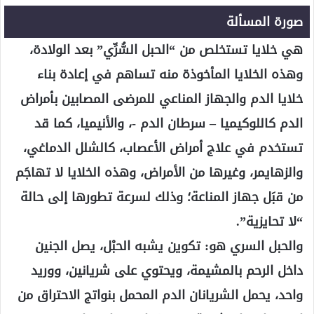
صورة المسألة
هي خلايا تستخلص من “الحبل السُّرِّي” بعد الولادة،
وهذه الخلايا المأخوذة منه تساهم في إعادة بناء
خلايا الدم والجهاز المناعي للمرضى المصابين بأمراض
الدم كاللوكيميا – سرطان الدم -، والأنيميا، كما قد
تستخدم في علاج أمراض الأعصاب، كالشلل الدماغي،
والزهايمر، وغيرها من الأمراض، وهذه الخلايا لا تهاجَم
من قبَل جهاز المناعة؛ وذلك لسرعة تطورها إلى حالة
“لا تحايزية”.
والحبل السري هو: تكوين يشبه الحبْل، يصل الجنين
داخل الرحم بالمشيمة، ويحتوي على شريانين، ووريد
واحد، يحمل الشريانان الدم المحمل بنواتج الاحتراق من