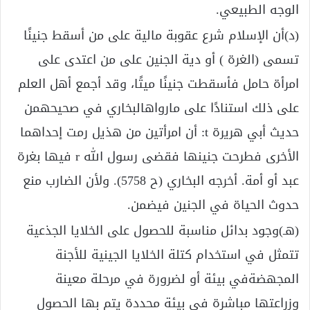
الوجه الطبيعي.
(د)أن الإسلام شرع عقوبة مالية على من أسقط جنينًا
تسمى (الغرة ) أو دية الجنين على من اعتدى على
امرأة حامل فأسقطت جنينًا ميتًا، وقد أجمع أهل العلم
على ذلك استنادًا على مارواهالبخاري في صحيحهمن
حديث أبي هريرة t: أن امرأتين من هذيل رمت إحداهما
الأخرى فطرحت جنينها فقضى رسول الله r فيها بغرة
عبد أو أمة. أخرجه البخاري (ح 5758). ولأن الضارب منع
حدوث الحياة في الجنين فيضمن.
(هـ)وجود بدائل مناسبة للحصول على الخلايا الجذعية
تتمثل في استخدام كتلة الخلايا الجينية للأجنة
المجهضةفي بيئة أو لضرورة في مرحلة معينة
وزراعتها مباشرة في بيئة محددة يتم بها الحصول