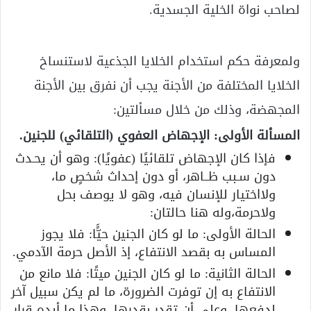
لصاحب نواة الخلية الجسدية.
ولمعرفة حكم استخدام الخلايا الجذعية لاستنساخ
الخلايا المختلفة من الأجنة يجب أن نفرق بين الأجنة
المجهضة، وذلك من خلال مسألتين:
المسألة الأولى: الإجهاض العفوي (التلقائي) للجنين.
فإذا كان الإجهاض تلقائيًا (عفويًا): وهو أن يحـدث
دون سـبب ظــاهر، أو دون إحداث شخصٍ ما،
ولااختيار للإنسان فيه، وهو لا يوصف بحل
ولاحرمة،وله هنا حالتان:
الحالة الأولى: ما لو كان الجنين حيًَّا: فلا يجوز
المساس به بقصد الانتفاع، إذ الأصل حرمة الآدمي.
الحالة الثانية: ما لو كان الجنين ميتًا: فلا مانع من
الانتفاع به إن توفرت الضرورة، ما لم يكن سبيل آخر
لدفعها، وعلى أن تقدر بقدرها، وهذا ما أيده قرار