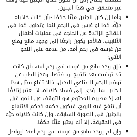
غير متحقق في هذا الجنين.
وأما إن كان الجنين ميِّتًا حكمًا -بأن كانت خلاياه
حيَّةً، كما لو غرس في الرحم لنما وتطور، كما في
اللقائح الزائدة عن الحاجة في عمليات أطفال
الأنابيب، فالأمر يكون راجعًا إلى وجود مانع يمنع
من غرسه في رحم أمه، من عدمه على النحو
الآتي:
فإن وجد مانع من غرسه في رحم أمه، بأن كانت
قد توفيت بعد تلقيح بويضتها، وعجز الطب عن
توفير الرحم الصناعي البديل، فالانتفاع بمثل هذا
الجنين بما يؤدي إلى فساد خلاياه، لا يعتبر إتلافًا
له، إذ مصيره المحتوم هو التوقف عن النمو قبل
أن تنفخ فيه الروح، فيكون حكمه كحكم الانتفاع
بالجنين في الصورة السابقة، وإن كانت خلاياه حيَّة
في الحقيقة، إلا أنه يعتبر ميِّتًا حكمًا.
وإن لم يوجد مانع من غرسه في رحم أمه؛ ليواصل