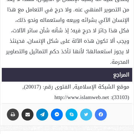
من التصوير المنهي عنه. ولا حرج في التعامل مع هذا
الإنسان الآلي بشرائه وبيعه واستعماله ونحو ذلك،
فكل هذا جائز لا حرج فيه؛ إذ شأنه شأن سائر الآلات،
ويجب ألا تكون هذه الآلة على شكل الإنسان، فحينئذ
لا يجوز استعمالها؛ لأنها تأخذ حكم التماثيل والتصاوير
المحرمة.
المراجع
موقع الشبكة الإسلامية, الفتوى رقم: (20017),
(33103): http://www.islamweb.net
فيسبوك
تويتر
سكايب
ماسنجر
تيلقرام
مشاركة عبر البريد
طباعة