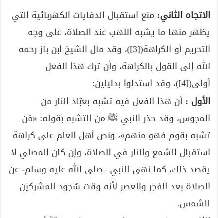
الاتجاه الثاني:
منع استقبال الدفايات الكهربائية التي
يظهر منها ما يشبه اللهب عند الصلاة، على وجه
التحريم أو الكراهة(
[3]
)، وقد مال الشيخ ابن باز رحمه
الله إلى القول بالكراهة، وأن ترك هذا الفعل
أولى(
[4]
)، وقد استدلوا بدليلين:
الأول :
أن هذا الفعل فيه تشبه بعبّاد النار من
المجوس، وقد حذر النبي ﷺ من التشبه بقوله: «مَن
تشبه بقوم فهو منهم»، ونص أهل العلم على كراهة
استقبال الشمع والنار في الصلاة، وإن كان المصلي لا
يقصد ذلك، كما نهى النبي –صلى الله عليه وسلم- عن
الصلاة بعد الفجر والعصر لأنه وقت سُجود المشركين
للشمس.