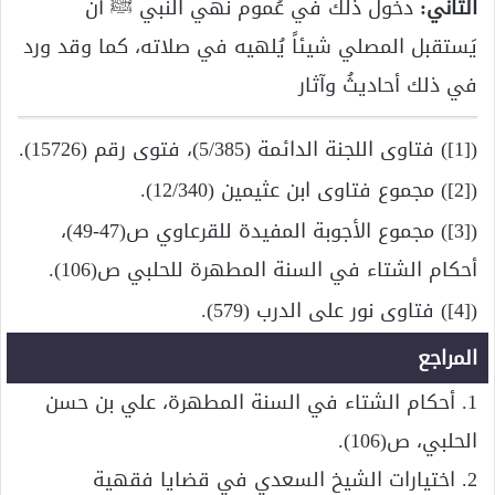
الثاني:
دخول ذلك في عُموم نهي النبي ﷺ أن
يَستقبل المصلي شيئاً يُلهيه في صلاته، كما وقد ورد
في ذلك أحاديثُ وآثار
([1]) فتاوى اللجنة الدائمة (5/385)، فتوى رقم (15726).
([2]) مجموع فتاوى ابن عثيمين (12/340).
([3]) مجموع الأجوبة المفيدة للقرعاوي ص(47-49)،
أحكام الشتاء في السنة المطهرة للحلبي ص(106).
([4]) فتاوى نور على الدرب (579).
المراجع
1. أحكام الشتاء في السنة المطهرة، علي بن حسن
الحلبي، ص(106).
2. اختيارات الشيخ السعدي في قضايا فقهية