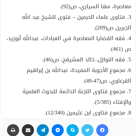
معاصرة، مها السياري، ص(92).
3. فتاوى علماء الحرمين – فتوى للشيخ عبد الله
الجبرين ص(209).
4. فقه القضايا المعاصرة في العبادات، عبدالله أبوزيد،
ص (461).
5. فقه النوازل، خالد المشيقح، ص(46).
6. مجموع الأجوبة المفيدة، عبدالله بن إبراهيم
القرعاوي، ص(47-49).
7. مجموع فتاوى اللجنة الدائمة للبحوث العلمية
والإفتاء (5/385).
8. مجموع فتاوى ابن عثيمين (12/340).
فيسبوك
تويتر
سكايب
ماسنجر
تيلقرام
مشاركة عبر البريد
طباعة