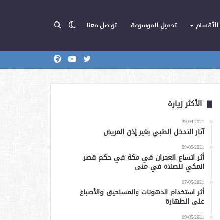
الوضع
بحث
الأقسام
تحميل الموسوعة
تواصل معنا
تويتر
يوتيوب
المركز
عن
المظلم
الأكثر زيارة
29-04-2021
آثار التدخل الطبي بغير إذن المريض
09-05-2021
أثر اتساع العمران في مكة في حكم قصر
المكي للصلاة في منى
07-05-2021
أثر استخدام الدهونات والمساحيق والأصباغ
على الطهارة
09-05-2021