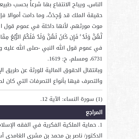
الناس، ويباح الانتفاع بها شرعاً بحسب طبي
حقيقة الملك قد وُجِدَتْ، وما دامت أموالا ف
موت مورثهم، لأنها داخلة في عموم قول الله تعالى: (
لَّهُنَّ وَلَدٌ ۚ فَإِن كَانَ لَهُنَّ وَلَدٌ فَلَكُمُ الرُّبُعُ مِمّ
في عموم قول الله النبي -صلى الله عليه وسل
6731، ومسلم، ح: 1619.
وبانتقال الحقوق المالية للورثة عن طريق ا
والتصرف فيها بأنواع التصرفات التي كان ل
(1) سورة النساء: الآية 12.
المراجع
1. حماية الملكية الفكرية في الفقه الإسلامي
الدكتور/ ناصر بن محمد بن مشري الغامدي أ