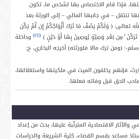
عتها، فإذا قام الاختصاص بها لشخص ما، تكون
إنها تنتقل – في جانبها المالي – إلى الورثة بعد
 وَلَكُمْ نِصْفُ مَا تَرَكَ أَزْوَاجُكُمْ إِن لَّمْ يَكُن
)
[1]
(
َا تَرَكْنَ ۚ مِن بَعْدِ وَصِيَّةٍ يُوصِينَ بِهَا أَوْ دَيْنٍ )
وداخلة
م-: (ومن ترك مالا فلورثته) أخرجه البخاري، ح:
لإرث، فإنهم يخلفون الميت في ملكيتها واستغلالها،
صاحب الحق قبل وفاته فعلها.
 والآثار الاقتصادية المترتِّبة عليها، بحث من إعداد
ستاذ مساعد بقسم القضاء، كلية الشريعة والدراسات