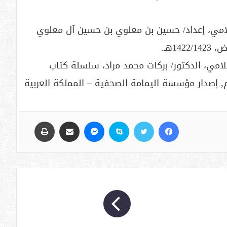
سلامي، إعداد/ حسين بن معلوي بن حسين آل معلوي
1هـ.
لامي، الدكتور/ بركات محمد مراد، سلسلة كتاب
رياض الشهري – العدد 109، ديسمبر 2002م, إصدار مؤسسة اليمامة الصحفية – المملكة العربية
فيسبوك
تويتر
سكايب
ماسنجر
مشاركة عبر البريد
طباعة