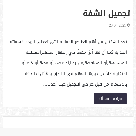
تجميل الشفة
28-04-2021
تعد الشفتان من أهم العناصر الجمالية التي تعطي الوجه قسماته
الجذابة كما أن لها أثرًا مهمًّا في إظهار المشاعرالمختلفة
المتشابهة,أو المتناقضة,من رضا,أو غضب,أو محبة,أو كره,أو
احتقار،فضلاً عن دورها المهم في النطق والأكل لذا حظيت
بالاهتمام من قبل جراحي التجميل,حيث أخذت…
قراءة المسألة
تجميل العين