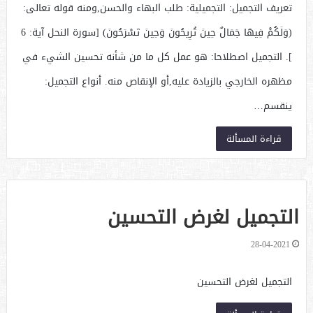
تعريف التجميل: التجميلية: طلب البهاء والحسن,ومنه قوله تعالى:
(وَلَكُمْ فِيهَا جَمَالٌ حِينَ تُرِيحُونَ وَحِينَ تَسْرَحُونَ) [سورة النحل آية: 6
]. التجميل اصطلاحا: هو عمل كل ما من شأنه تحسين الشيء في
مظهره الخارجي بالزيادة عليه,أو الإنقاص منه. أنواع التجميل:
ينقسم…
قراءة المسألة
التجميل لغرض التحسين
28-04-2021
التجميل لغرض التحسين