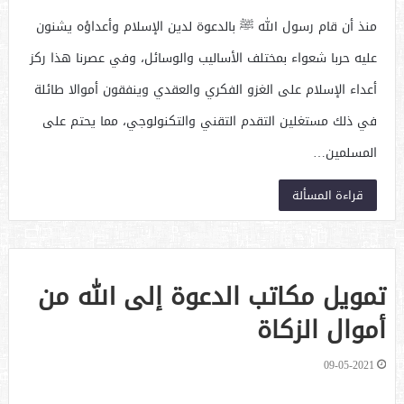
منذ أن قام رسول الله ﷺ بالدعوة لدين الإسلام وأعداؤه يشنون
عليه حربا شعواء بمختلف الأساليب والوسائل، وفي عصرنا هذا ركز
أعداء الإسلام على الغزو الفكري والعقدي وينفقون أموالا طائلة
في ذلك مستغلين التقدم التقني والتكنولوجي، مما يحتم على
المسلمين…
قراءة المسألة
تمويل مكاتب الدعوة إلى الله من
أموال الزكاة
09-05-2021