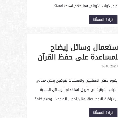
صور ذوات الأرواح, فما حكم استخدامها؟.
قراءة المسألة
ستعمال وسائل إيضاح
لمساعدة على حفظ القرآن
لكريم
06-05-2021
يقوم بعض المعلمين والمعلمات بتوضيح بعض معاني
الآيات القرآنية عن طريق استخدام الوسائل الحسية
الإدراكية التوضيحية، مثل: إحضار الصوف لتوضيح كلمة
العهن, أو إحضار الطين عند ورود قصة خلق آدم, ونحو
قراءة المسألة
ذلك.