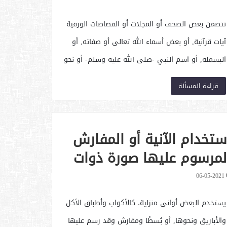
تتضمن بعض الصحف أو المجلات أو القصاصات الورقية
آيات قرآنية, أو بعض أسماء الله تعالى أو صفاته, أو
البسملة, أو اسم النبي -صلى الله عليه وسلم- أو نحو
ذلك, فيتخلص البعض منها بعد قراءتها أو عدم إمكانية
قراءة المسألة
الاحتفاظ بها .
ستخدام الآنية أو المفارش
لمرسوم عليها صورة ذوات
لأرواح
06-05-2021
يستخدم البعض أواني منزلية، كالأكواب وأطباق الأكل
والأباريق ونحوها, أو بُسطًا ومفارش وقد رسم عليها