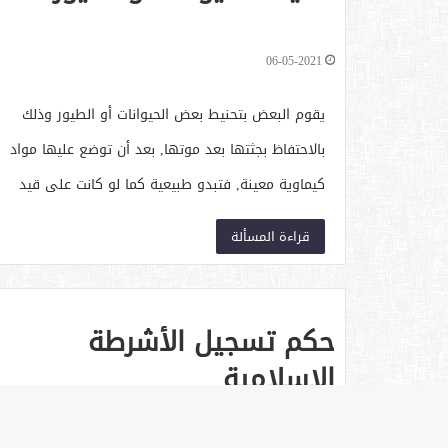
06-05-2021
يقوم البعض بتحنيط بعض الحيوانات أو الطيور وذلك
بالاحتفاظ بجثتها بعد موتها, بعد أن توضع عليها مواد
كيماوية معينة, فتبدو طبيعية كما لو كانت على قيد
الحياة, فلا تتحلل أنسجتها, ولا تتعفن أجزاؤها بعد أن
قراءة المسألة
أزيلت الرطوبات عنها, ويجعلها البعض…
حكم تسجيل الأشرطة
الإسلامية
06-05-2021