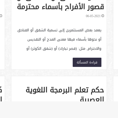
قصور الأفراح بأسماء محترمة
06-05-2021
يعمد بعض المستثمرين إلى تسمية الشقق أو الفنادق
أو نحوها بأسماء فيها معنى المدح أو التقديس
والاحترام, مثل: (قصر تبارك) أو (شقق الكوثر) أو
(فندق الفردوس) أو نحو ذلك.
قراءة المسألة
حكم تعلم البرمجة اللغوية
ك
العصبية
ا
و
06-05-2021