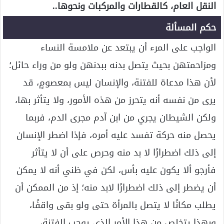
النقل العام، كالقطارات والمركبات ونحوها..
حكم المسألة
الواجب على المرء أن يبتعد عن ملامسة النساء
ومزاحمتهن بحيث يتصل بدنه ببدنهن ولو من وراء حائل؛
لأن هذا مدعاة للفتنة، والإنسان ليس بمعصومٍ، قد
يرى من نفسه أنه يتحرز من هذه الأمور، ولا يتأثر بها،
ولكن الشيطان يجري من ابن آدم مجرى الدم، فربما
يحصل منه حركة تفسد عليه أمره، فإذا اضطر الإنسان
إلى ذلك اضطرارًا لا بد منه وحرص على أن لا يتأثر
فأرجو ألا يكون عليه بأس، لكن في ظني أنه لا يمكن
أن يضطر إلى ذلك اضطرارًا لابد منه؛ إذ من الممكن أن
يطلب مكانًا لا يتصل بالمرأة حتى ولو بقى واقفًا،
وبهذا يتخلص من هذا الأمر الذي يوجب الفتنة،