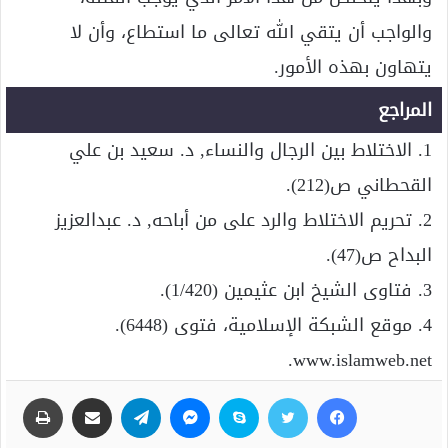
والواجب أن يتقي الله تعالى ما استطاع، وأن لا
يتهاون بهذه الأمور.
المراجع
1. الاختلاط بين الرجال والنساء, د. سعيد بن علي
القحطاني ص(212).
2. تحريم الاختلاط والرد على من أباحه, د. عبدالعزيز
البداح ص(47).
3. فتاوى الشيخ ابن عثيمين (1/420).
4. موقع الشبكة الإسلامية، فتوى (6448).
www.islamweb.net.
فيسبوك
تويتر
سكايب
ماسنجر
تيلقرام
مشاركة عبر البريد
طباعة