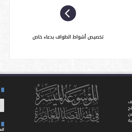
تخصيص أشواط الطواف بدعاء خاص
ف
ج
ن
ية
الموق