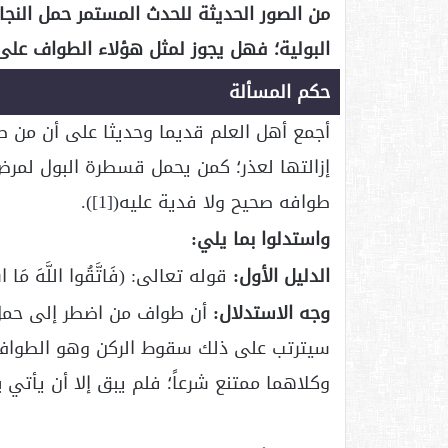
من الصور الحديثة للحدث المستمر حمل الن
البولية؛ فهل يجوز لمثل هؤلاء الطواف على 
حكم المسألة
أجمع أهل العلم قديما وحديثا على أن من طا
إزالتها لعذر؛ كمن يحمل قسطرة البول لمرض
طوافه صحيح ولا فدية عليه(
[1]
).
واستدلوا بما يلي:
الدليل الأول:
قوله تعالى: (فَاتَّقُوا اللَّهَ مَا اسْت
وجه الاستدلال:
أن طواف من اضطر إلى حمل 
سيترتب على ذلك سقوط الركن وهو الطواف؛ أ
وكلاهما ممتنع شرعاً؛ فلم يبق إلا أن يأتي 