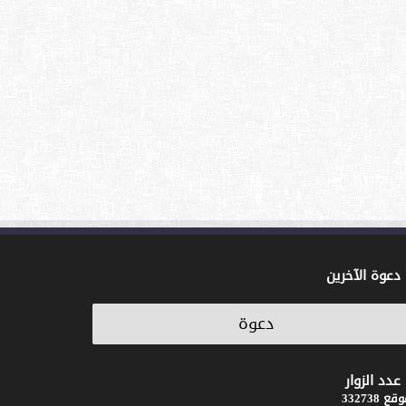
دعوة الآخرين
عدد الزوار
ع 332738