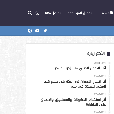
الوضع
بحث
الأقسام
تحميل الموسوعة
تواصل معنا
تويتر
يوتيوب
المركز
عن
المظلم
الأكثر زيارة
29-04-2021
آثار التدخل الطبي بغير إذن المريض
09-05-2021
أثر اتساع العمران في مكة في حكم قصر
المكي للصلاة في منى
07-05-2021
أثر استخدام الدهونات والمساحيق والأصباغ
على الطهارة
09-05-2021