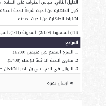
الدليل الثاني:
قياس الطواف على الصلاة، فك
كون الطهارة من الخبث شرطاً لصحة الصلاة 
اشتراط الطهارة من الخبث لصحته.
([1]) المبسوط (2/139)، المدونة (1/11)، المجموع (2/500)، المغني (1/206).
المراجع
1. الشرح الممتع لابن عثيمين (1/280).
2. فتاوى اللجنة الدائمة للإفتاء (5/408).
3. النوازل في الحج، علي بن ناصر الشلعان ص(326).
ارسال دعوة