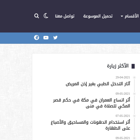
الوضع
بحث
الأقسام
تحميل الموسوعة
تواصل معنا
تويتر
يوتيوب
المركز
عن
المظلم
الأكثر زيارة
29-04-2021
آثار التدخل الطبي بغير إذن المريض
09-05-2021
أثر اتساع العمران في مكة في حكم قصر
المكي للصلاة في منى
07-05-2021
أثر استخدام الدهونات والمساحيق والأصباغ
على الطهارة
09-05-2021