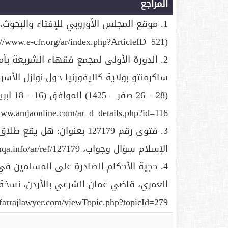
المراجع
1. موقع المجلس الأوروبي للإفتاء والبحوث، القرار (5 / 3)
(http://www.e-cfr.org/ar/index.php?ArticleID=521).
2. الدورة الأولى لمجمع فقهاء الشريعة بأم
ساكرمنتو بولاية كاليفورنيا حول نوازل الأ
www.amjaonline.com/ar_d_details.php?id=116
3. فتوى رقم 127179 بعنوان:
الإسلام سؤال وجواب، http://islamqa.info/ar/ref/127179.
4. حجية الأحكام الصادرة على المسلمين في
العمري، قاضي عمان الشرعي بالأردن، نسخة إ
farrajlawyer.com/viewTopic.php?topicId=279