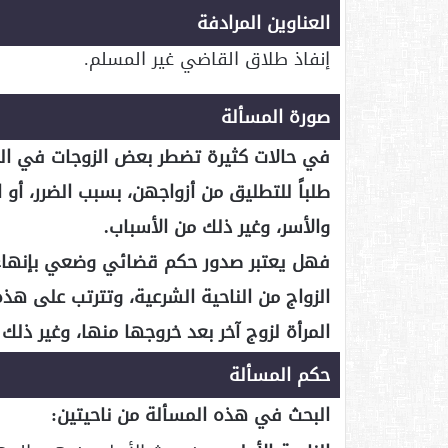
العناوين المرادفة
إنفاذ طلاق القاضي غير المسلم.
صورة المسألة
في حالات كثيرة تضطر بعض الزوجات في البلد
طلباً للتطليق من أزواجهن، بسبب الضرر، أو ال
والأسر، وغير ذلك من الأسباب.
فهل يعتبر صدور حكم قضائي وضعي بإنهاء الع
الزواج من الناحية الشرعية، وتترتب على هذه
المرأة لزوج آخر بعد خروجها منها، وغير ذلك 
حكم المسألة
البحث في هذه المسألة من ناحيتين: