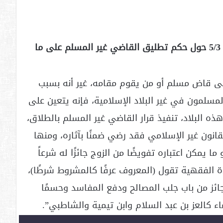
وقد نص قرار المجلس الأوروبي للإفتاء رقم 5/3 حول حكم تطليق القاضي غير المسلم على ما
إلى قاض مسلم أو من يقوم مقامه، غير أنه بسبب
مسلمون في غير البلاد الإسلامية، فإنه يتعين على
ه البلاد، تنفيذ قرار القاضي غير المسلم بالطلاق،
انون غير الإسلامي فقد رضي ضمنًا بآثاره، ومنها
ا يمكن اعتباره تفويضًا من الزوج جائزًا له شرعاً
دة الفقهية تقول (المعروف عرفًا كالمشروط شرطًا)،
جائز من باب جلب المصالح ودفع المفاسد وحسمًا
اء كالعز بن عبد السلام وابن تيمية والشاطبي”.