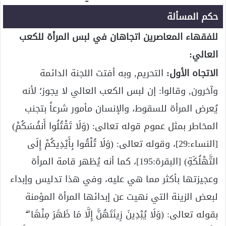
حكم المسألة
للفقهاء المعاصرين اتجاهان في لبس المرأة للكعب
العالي:
الاتجاه الأول:
التحريم, وبه أفتت اللجنة الدائمة
وآخرون, وقالوا: إن لبس الكعب العالي لا يجوز؛ لأنه
يُعرض المرأة للسقوط، والإنسان مأمور شرعاً بتجنب
المخاطر بمثل عموم قوله تعالى: (وَلَا تَقْتُلُوا أَنفُسَكُمْ)
[النساء:29]، وقوله تعالى: (وَلَا تُلْقُوا بِأَيْدِيكُمْ إِلَى
التَّهْلُكَةِ) [البقرة:195]، كما أنه يُظهر قامة المرأة
وعجيزتها بأكثر مما هي عليه، وفي هذا تدليس وإبداء
لبعض الزينة التي نهيت عن إبدائها المرأة المؤمنة
بقوله تعالى: (وَلَا يُبْدِينَ زِينَتَهُنَّ إِلَّا مَا ظَهَرَ مِنْهَا ۖ