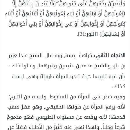
وَلْيَضْرِبْنَ بِخُمُرِهِنَّ عَلَىٰ جُيُوبِهِنَّ ۖ وَلَا يُبْدِينَ زِينَتَهُنَّ إِلَّا
لِبُعُولَتِهِنَّ أَوْ آبَائِهِنَّ أَوْ آبَاءِ بُعُولَتِهِنَّ أَوْ أَبْنَائِهِنَّ أَوْ أَبْنَاءِ
بُعُولَتِهِنَّ أَوْ إِخْوَانِهِنَّ أَوْ بَنِي إِخْوَانِهِنَّ أَوْ بَنِي أَخَوَاتِهِنَّ
أَوْ نِسَائِهِنَّ) [النور:31].
الاتجاه الثاني:
كراهة لبسه, وبه قال الشيخ عبدالعزيز
بن باز، والشيخ محمدبن عثيمين وغيرهما, وعللوا ذلك :
بأن فيه تلبيسا حيث تبدو المرأة طويلة وهي ليست
كذلك،
وفيه خطر على المرأة من السقوط, ولبسه من التبرج؛
لأنه يرفع المرأة عن طولها الحقيقي, وهو مضرٌ لعقب
قدمها؛ لأنه يرفعه عن مستواه الطبيعي فهو مذمومٌ
شرعاً وطباً، ولهذا نهى عنه كثيرٌ من الأطباء فضلاً عن