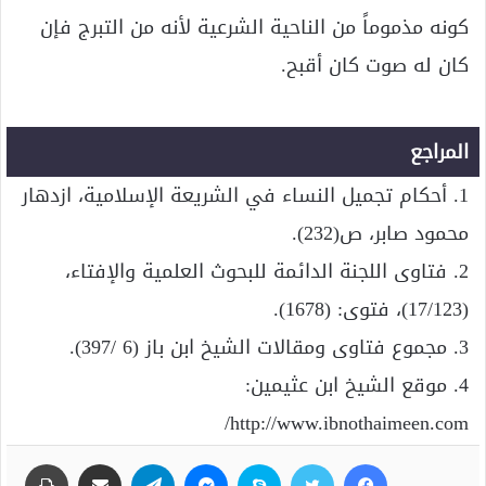
كونه مذموماً من الناحية الشرعية لأنه من التبرج فإن
كان له صوت كان أقبح.
المراجع
1. أحكام تجميل النساء في الشريعة الإسلامية، ازدهار
محمود صابر، ص(232).
2. فتاوى اللجنة الدائمة للبحوث العلمية والإفتاء،
(17/123)، فتوى: (1678).
3. مجموع فتاوى ومقالات الشيخ ابن باز (6 /397).
4. موقع الشيخ ابن عثيمين:
http://www.ibnothaimeen.com/
فيسبوك
تويتر
سكايب
ماسنجر
تيلقرام
مشاركة عبر البريد
طباعة