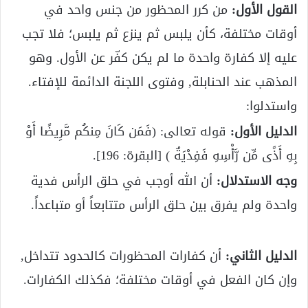
القول الأول:
من كرر المحظور من جنس واحد في
أوقات مختلفة، كأن يلبس ثم ينزع ثم يلبس؛ فلا تجب
عليه إلا كفارة واحدة ما لم يكن كفّر عن الأول. وهو
المذهب عند الحنابلة, وفتوى اللجنة الدائمة للإفتاء.
واستدلوا:
الدليل الأول:
قوله تعالى: (فَمَن كَانَ مِنكُم مَّرِيضًا أَوْ
بِهِ أَذًى مِّن رَّأْسِهِ فَفِدْيَةٌ ) [البقرة: 196].
وجه الاستدلال:
أن الله أوجب في حلق الرأس فدية
واحدة ولم يفرق بين حلق الرأس متتابعاً أو متباعداً.
الدليل الثاني:
أن كفارات المحظورات كالحدود تتداخل,
وإن كان الفعل في أوقات مختلفة؛ فكذلك الكفارات.