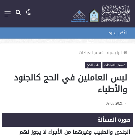
الوضع
بحث
الق
المظلم
عن
الأكثر زيارة
الرئيسية
-
قسم العبادات
قسم العبادات
باب الحج
لبس العاملين في الحج كالجنود
والأطباء
09-05-2021
صورة المسألة
الجندي والطبيب وغيرهما من الأجراء لا يجوز لهم