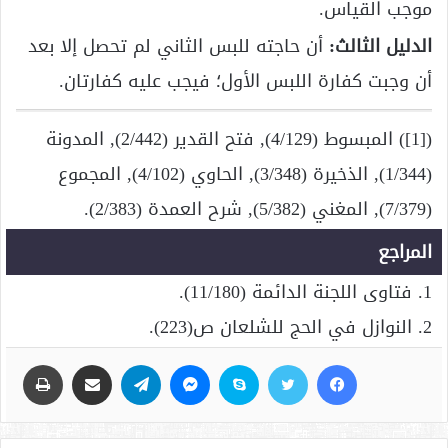
موجب القياس.
الدليل الثالث:
أن حاجته للبس الثاني لم تحصل إلا بعد
أن وجبت كفارة اللبس الأول؛ فيجب عليه كفارتان.
([1]) المبسوط (4/129), فتح القدير (2/442), المدونة
(1/344), الذخيرة (3/348), الحاوي (4/102), المجموع
(7/379), المغني (5/382), شرح العمدة (2/383).
المراجع
1. فتاوى اللجنة الدائمة (11/180).
2. النوازل في الحج للشلعان ص(223).
فيسبوك
تويتر
سكايب
ماسنجر
تيلقرام
مشاركة عبر البريد
طباعة