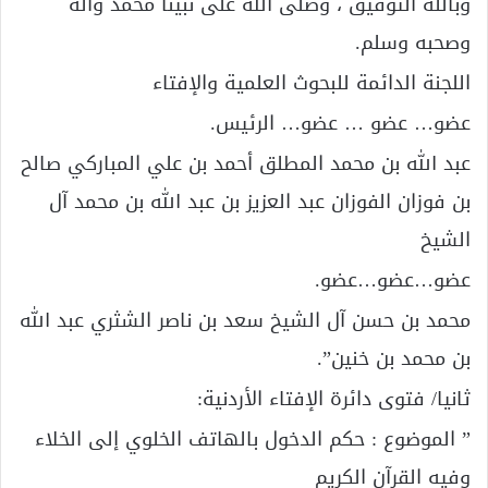
وبالله التوفيق ، وصلى الله على نبينا محمد وآله
وصحبه وسلم.
اللجنة الدائمة للبحوث العلمية والإفتاء
عضو… عضو … عضو… الرئيس.
عبد الله بن محمد المطلق أحمد بن علي المباركي صالح
بن فوزان الفوزان عبد العزيز بن عبد الله بن محمد آل
الشيخ
عضو…عضو…عضو.
محمد بن حسن آل الشيخ سعد بن ناصر الشثري عبد الله
بن محمد بن خنين”.
ثانيا/ فتوى دائرة الإفتاء الأردنية:
” الموضوع : حكم الدخول بالهاتف الخلوي إلى الخلاء
وفيه القرآن الكريم