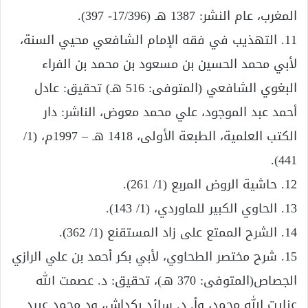
المغرب، عام النشر: 1387 هـ (17/396- 397).
11. التهذيب في فقه الإمام الشافعي محيي السنة،
لأبي محمد الحسين بن مسعود بن محمد بن الفراء
البغوي الشافعي (المتوفى: 516 هـ) تحقيق: عادل
أحمد عبد الموجود، علي محمد معوض، الناشر: دار
الكتب العلمية، الطبعة الأولى، 1418 هـ – 1997م، (1/
441).
12. حاشية الروض المربع (1/ 261).
13. الحاوي الكبير للماوردي، (1/ 143).
14. الشرح الممتع على زاد المستقنع (1/ 362).
15. شرح مختصر الطحاوي، لأبي بكر أحمد بن علي الرازي
الجصاص(المتوفى: 370 هـ)، تحقيق: د. عصمت الله
عنايت الله محمد، وأ. د. سائد بكداش، ود محمد عبيد