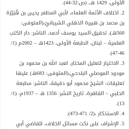
الأولى، 1429 هـ، (ص:32-44).
2. اختلاف الأئمة العلماء، لأبي المظفر يحيى بن هُبَيْرَة
بن محمد بن هبيرة الذهلي الشيبانيّ،(المتوفى:
560هـ)، تحقيق:السيد يوسف أحمد، الناشر: دار الكتب
العلمية – لبنان، الطبعة الأولى، 1423هـ – 2002م (1/
46-47).
3. الاختيار لتعليل المختار، لعبد الله بن محمود بن
مودود الموصلي البلدحي،(المتوفى: 683هـ) عليها
تعليقات: الشيخ محمود أبو دقيقة، الناشر: مطبعة
الحلبي – القاهرة، تاريخ النشر: 1356 هـ – 1937م، (1/
13).
4. الاستذكار ،(2/ 471-473).
5. الإشراف على نكت مسائل الخلاف، للقاضي أبي