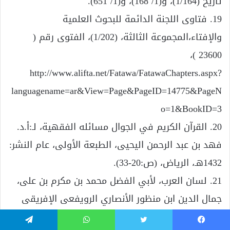
تاريخ (1/164)، و(1/ 168)، و(1/ 651).
19. فتاوى اللجنة الدائمة للبحوث العلمية
والإفتاء،المجموعة الثالثة، (1/202)، الفتوى رقم (
23600 )،
http://www.alifta.net/Fatawa/FatawaChapters.aspx?
languagename=ar&View=Page&PageID=14775&PageN
o=1&BookID=3
20. القرآن الكريم في الجوال مسائله الفقهية، لـ:أ.د.
فهد بن عبد الرحمن اليحيى، الطبعة الأولى، عام النشر:
1432هـ، الرياض، (ص:20-33).
21. لسان العرب، لأبي الفضل محمد بن مكرم بن على،
جمال الدين ابن منظور الأنصاري الرويفعى الإفريقى
(المتوفى: 711هـ)، الناشر: دار صادر – بيروت، الطبعة
فيسبوك
تويتر
واتساب
تيلقرام