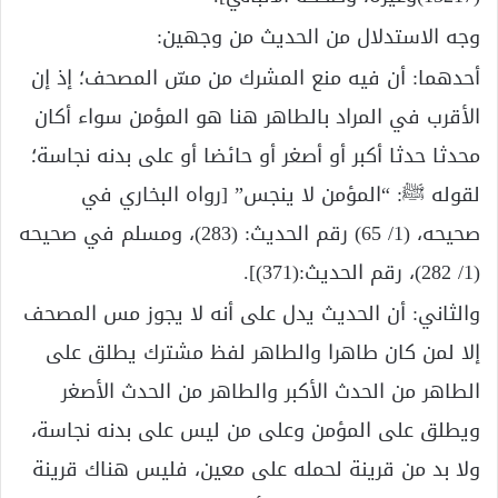
وجه الاستدلال من الحديث من وجهين:
أحدهما: أن فيه منع المشرك من مسّ المصحف؛ إذ إن
الأقرب في المراد بالطاهر هنا هو المؤمن سواء أكان
محدثا حدثا أكبر أو أصغر أو حائضا أو على بدنه نجاسة؛
لقوله ﷺ: “المؤمن لا ينجس” [رواه البخاري في
صحيحه، (1/ 65) رقم الحديث: (283)، ومسلم في صحيحه
(1/ 282)، رقم الحديث:(371)].
والثاني: أن الحديث يدل على أنه لا يجوز مس المصحف
إلا لمن كان طاهرا والطاهر لفظ مشترك يطلق على
الطاهر من الحدث الأكبر والطاهر من الحدث الأصغر
ويطلق على المؤمن وعلى من ليس على بدنه نجاسة،
ولا بد من قرينة لحمله على معين، فليس هناك قرينة