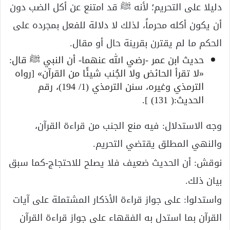
دليلا على التحريم؛ لأنه ﷺ قد امتنع عن أكل الضب دون
أن يكون أكله محرماً، لذلك لا دلالة للفعل بمجرده على
الحكم ما لم يقترن بقرينة حال أو مقال.
حديث ابن عمر -رضي الله عنهما- أن النبي ﷺ قال:
«لا تقرأ الحائض ولا الجُنب شيئًا من القرآن» [رواه
الترمذي وغيره، سنن الترمذي (1/ 194)، رقم
الحديث:( 131) ].
وجه الاستدلال: فيه منع الجنب من قراءة القرآن،
والنهي المطلق يقتضي التحريم.
نوقش: أن الحديث ضعيف فلا يصلح للاحتجاج-كما سبق
بيان ذلك.
واستدلوا: على جواز قراءة الأذكار المشتملة على آيات
القرآن بما استدل به الفقهاء على جواز قراءة القرآن