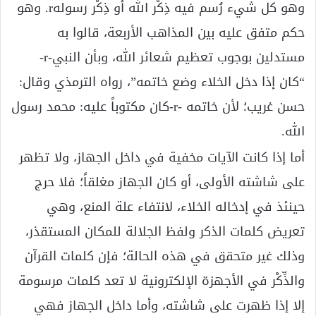
وهو كل شيء رُسم فيه ذِكْر الله أو ذِكْر رسولهr. وهو
حكم متفق عليه بين المذاهب الأربعة، قالوا به
مستدلين بوجوب تعظيم شعائر الله، وبأن النبي-r-
“كان إذا دخل الخلاء وضع خاتمه”، رواه الترمذي وقال:
حسن غريب؛ لأن خاتمه -r-كان مكتوباً عليه: محمد رسول
الله.
أما إذا كانت الآيات مخفية في داخل الجهاز، ولا تظهر
على شاشته الأولى، أو كان الجهاز مغلقاً؛ فلا حرج
حينئذ في إدخاله الخلاء، لانتفاء علة المنع، وهي
تعريض كلمات الذكر ولفظ الجلالة للمكان المستقذر،
وذلك غير متحقق في هذه الحالة؛ فإن كلمات القرآن
والذِّكْر في الأجهزة الإلكترونية لا تعد كلمات مرسومة
إلا إذا ظهرت على شاشته، وأما داخل الجهاز فهي