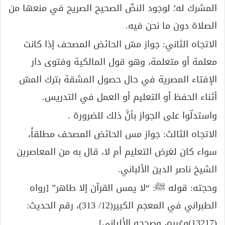
المشرك له؛ لوجود النصِّ الصحيح الصريح في منعها من
الصلاة دون ما نحن فيه.
الاتجاه الثاني: جواز مسّ الحائض المصحف إذا كانت
معلمة أو متعلمة، وهو قول المالكية وفتوى دار
الإفتاء المصرية في حال حصول المشقة بترك المسّ
أثناء الحفظ أو التعليم أو العمل في التدريس.
واستدلّوا على الجواز بأنَّ ذلك للضرورة .
الاتجاه الثالث: جواز مس الحائض المصحف مطلقاً،
سواء كان لغرض التعليم أم لا، قال به من المعاصرين
الشيخ ناصر الدين الألباني.
وحجته: قوله ﷺ: “لا يمس القرآن إلا طاهر” [رواه
الطبراني في المعجم الكبير(12/ 313)، رقم الحديث:
(13217)وغيره، وصححه الألباني].