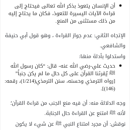
أن الإنسان يتعوذ بذكر الله تعالى فيحتاج إلى
قراءة الآيات اليسيرة للتعوذ، فكان ما يحتاج إليه
من ذلك مستثنى من المنع.
الإتجاه الثاني: عدم جواز القراءة ، وهو قول أبي حنيفة
والشافعي.
واستدلوا بأدلة منها:
حديث علي-رضي الله عنه- قال: “كان رسول الله
ﷺ يُقرئنا القرآن على كل حال ما لم يكن جنباً”
[رواه الترمذي وحسنه، سنن الترمذي(1/214)، رقمه:
(146)].
وجه الدلالة منه: أن فيه منع الجنب من قراءة القرآن؛
لأنه ﷺ امتنع عن القراءة حال الجنابة.
نوقش: أن مجرد امتناع النبي ﷺ عن شيء لا يكون