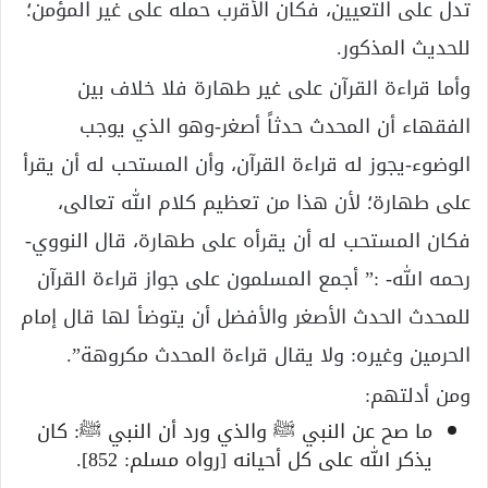
تدل على التعيين، فكان الأقرب حمله على غير المؤمن؛
للحديث المذكور.
وأما قراءة القرآن على غير طهارة فلا خلاف بين
الفقهاء أن المحدث حدثاً أصغر-وهو الذي يوجب
الوضوء-يجوز له قراءة القرآن، وأن المستحب له أن يقرأ
على طهارة؛ لأن هذا من تعظيم كلام الله تعالى،
فكان المستحب له أن يقرأه على طهارة، قال النووي-
رحمه الله- :” أجمع المسلمون على جواز قراءة القرآن
للمحدث الحدث الأصغر والأفضل أن يتوضأ لها قال إمام
الحرمين وغيره: ولا يقال قراءة المحدث مكروهة”.
ومن أدلتهم:
ما صح عن النبي ﷺ والذي ورد أن النبي ﷺ: كان
يذكر الله على كل أحيانه [رواه مسلم: 852].