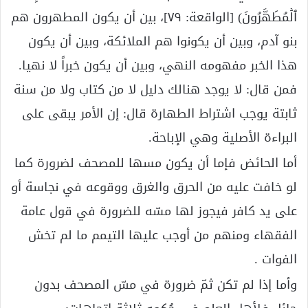
ٱلۡمُطَهَّرُونَ) [الواقعة: ٧٩]، بين أن يكون المطهرون هم
بنو آدم، وبين أن يكونوا هم الملائكة، وبين أن يكون
هذا الخبر مفهومه النهي، وبين أن يكون خبراً لا نهيا.
فمن قال: لا يوجد هنالك دليل لا من كتاب ولا من سنة
ثابتة يوجب اشتراط الطهارة قال: إن الأمر يبقى على
البراءة الأصلية وهي الإباحة.
أما الحائض فإما أن يكون مسها للمصحف لضرورة كما
لو خافت عليه من الحرق والغرق ووقوعه في نجاسة أو
على يد كافر فيجوز لها مسّه للضرورة في قول عامة
الفقهاء ومنهم من أوجب عليها التيمم ما لم تخش
الفوات .
وأما إذا لم تكن ثمّ ضرورة في مسّ المصحف بدون