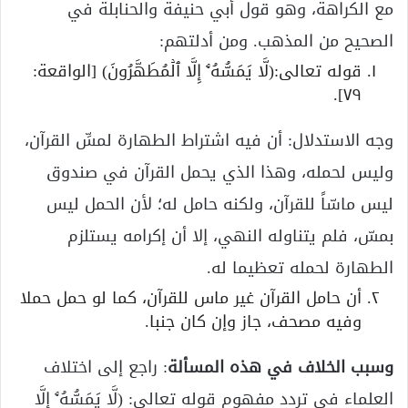
مع الكراهة، وهو قول أبي حنيفة والحنابلة في
الصحيح من المذهب. ومن أدلتهم:
قوله تعالى:(لَّا یَمَسُّهُۥۤ إِلَّا ٱلۡمُطَهَّرُونَ) [الواقعة:
٧٩].
وجه الاستدلال: أن فيه اشتراط الطهارة لمسِّ القرآن،
وليس لحمله، وهذا الذي يحمل القرآن في صندوق
ليس ماسّاً للقرآن، ولكنه حامل له؛ لأن الحمل ليس
بمسّ، فلم يتناوله النهي، إلا أن إكرامه يستلزم
الطهارة لحمله تعظيما له.
أن حامل القرآن غير ماس للقرآن، كما لو حمل حملا
وفيه مصحف، جاز وإن كان جنبا.
وسبب الخلاف في هذه المسألة
: راجع إلى اختلاف
العلماء في تردد مفهوم قوله تعالى: (لَّا یَمَسُّهُۥۤ إِلَّا