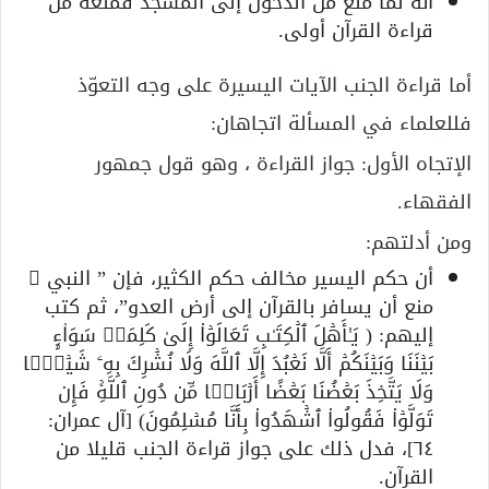
أنه لما منع من الدخول إلى المسجد فمنْعه من
قراءة القرآن أولى.
أما قراءة الجنب الآيات اليسيرة على وجه التعوّذ
فللعلماء في المسألة اتجاهان:
الإتجاه الأول: جواز القراءة ، وهو قول جمهور
الفقهاء.
ومن أدلتهم:
أن حكم اليسير مخالف حكم الكثير، فإن ” النبي ﷺ
منع أن يسافر بالقرآن إلى أرض العدو”، ثم كتب
إليهم: ( یَـٰۤأَهۡلَ ٱلۡكِتَـٰبِ تَعَالَوۡا۟ إِلَىٰ كَلِمَةࣲ سَوَاۤءِۭ
بَیۡنَنَا وَبَیۡنَكُمۡ أَلَّا نَعۡبُدَ إِلَّا ٱللَّهَ وَلَا نُشۡرِكَ بِهِۦ شَیۡـࣰٔا
وَلَا یَتَّخِذَ بَعۡضُنَا بَعۡضًا أَرۡبَابࣰا مِّن دُونِ ٱللَّهِۚ فَإِن
تَوَلَّوۡا۟ فَقُولُوا۟ ٱشۡهَدُوا۟ بِأَنَّا مُسۡلِمُونَ) [آل عمران:
٦٤]، فدل ذلك على جواز قراءة الجنب قليلا من
القرآن.