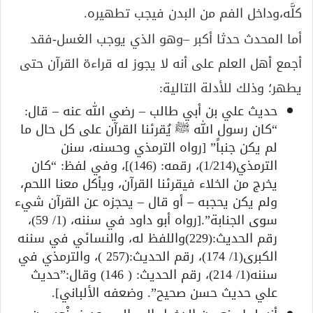
كلَّه،وداخل الفم من البدن فيجب تطهيره.
أما المحدث حدثا أكبر –وهو الذي يوجب الغسل-فقد
أجمع أهل العلم على أنه لا يجوز له قراءة القرآن حتى
يطهر؛ وذلك للأدلة التالية:
حديث علي بن أبي طالب – رضي الله عنه – قال:
“كان رسول الله ﷺ يُقرئنا القرآن على كل حال ما
لم يكن جنباً” [رواه الترمذي وحسنه، سنن
الترمذي(1/214)، رقمه: (146)]، وفي لفظ: “كان
يخرج من الخلاء فيقرئنا القرآن، ويأكل معنا اللحم،
ولم يكن يحجبه – أو قال – يحجزه عن القرآن شيء
سوى الجنابة”.[رواه أبو داود في سننه، (1/ 59)،
رقم الحديث:(229)واللفظ له، والنسائي في سننه
الكبرى(1/ 174)، رقم الحديث:(257 )، والترمذي في
سننه(1/ 214)، رقم الحديث: ( 146) وقال:”حديث
علي حديث حسن صحيح”. وضعفه الألباني].