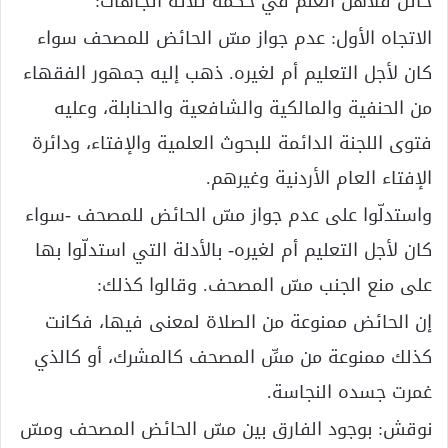
حائل فلأهل العلم في حُكمه ثلاثة اتجاهات:
الاتجاه الأول: عدم جواز مسّ الحائض للمصحف سواء
كان لأجل التعليم أم لغيره. ذهب إليه جمهور الفقهاء
من الحنفية والمالكية والشافعية والحنابلة، وعليه
فتوى اللجنة الدائمة للبحوث العلمية والإفتاء، ودائرة
الإفتاء العام الأردنية وغيرهم.
واستدلّوا على عدم جواز مسّ الحائض للمصحف -سواء
كان لأجل التعليم أم لغيره- بالأدلة التي استدلّوا بها
على منع الجنب مسّ المصحف. وقالوا كذلك:
إن الحائض ممنوعة من الصلاة لمعنى فيها، فكانت
كذلك ممنوعة من مسِّ المصحف كالمشرك، أو كالذي
غمرت جسده النجاسة.
نوقش: بوجود الفارق بين مسّ الحائض المصحف ومسّ