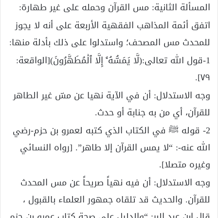
المسألة الثانية: مس القرآن وحمله على غير طهارة:
اتفق أئمة المذاهب الفقهية الأربعة على أنه لا يجوز
للمحدث مس المصحف؛ واستدلوا على ذلك بأدلة منها:
1-قول الله تعالى:(لَّا یَمَسُّهُۥۤ إِلَّا ٱلۡمُطَهَّرُونَ)[الواقعة:
٧٩].
وجه الاستدلال: أن في الآية نهيا عن مسّ غير الطاهر
للقرآن، أي من به جنابة أو حدث.
2- قوله ﷺ في الكتاب الذي كتبه لعمرو بن حزم-رضي
الله عنه-: “لا يمس القرآن إلا طاهر”. [رواه النسائي
وغيره متصلا].
وجه الاستدلال: أن فيه نهياً صريحاً عن مس المحدث
للقرآن. والحديث قد تلقاه جمهور العلماء بالقبول ،
قال ابن عبد البر: “والدليل على صحة كتاب عمرو بن حزم