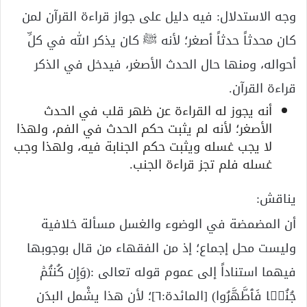
وجه الاستدلال: فيه دليل على جواز قراءة القرآن لمن
كان محدثاً حدثاً أصغر؛ لأنه ﷺ كان يذكر الله في كلِّ
أحواله، ومنها حال الحدث الأصغر، فيدخل في الذكر
قراءة القرآن.
أنه يجوز له القراءة عن ظهر قلب في الحدث
الأصغر؛ لأنه لم يثبت حكم الحدث في الفم، ولهذا
لا يجب غسله ويثبت حكم الجنابة فيه، ولهذا وجب
غسله فلم تجز قراءة الجنب.
يناقش:
أن المضمضة في الوضوء والغسل مسألة خلافية
وليست محل إجماع؛ إذ من الفقهاء من قال بوجوبها
فيهما استناداً إلى عموم قوله تعالى :(وَإِن كُنتُمۡ
جُنُبࣰا فَٱطَّهَّرُوا) [المائدة:٦]؛ لأن هذا يشْمل البدَن