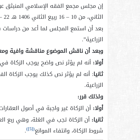
إن مجلس مجمع الفقه الإسلامي المنبثق عن
الثاني، من 10 – 16 ربيع الثاني 1406 هـ 22 – 28 ديسمبر 1985م.
بعد أن استمع المجلس لما أعد من دراسات ف
الزراعية”.
وبعد أن ناقش الموضوع مناقشة وافية ومعم
أولا:
أنه لم يؤثر نص واضح يوجب الزكاة في ا
ثانيا
: أنه لم يؤثر نص كذلك يوجب الزكاة الف
الزراعية.
ولذلك قرر:
أولا:
أن الزكاة غير واجبة في أصول العقارات 
ثانيا:
أن الزكاة تجب في الغلة، وهي ربع العش
)
[5]
(
شروط الزكاة، وانتفاء الموانع
.