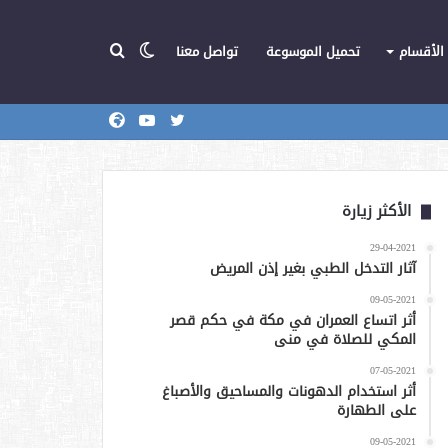
الوضع
بحث
الأقسام
تحميل الموسوعة
تواصل معنا
تويتر
يوتيوب
المركز
عن
المظلم
الأكثر زيارة
29-04-2021
آثار التدخل الطبي بغير إذن المريض
09-05-2021
أثر اتساع العمران في مكة في حكم قصر
المكي للصلاة في منى
07-05-2021
أثر استخدام الدهونات والمساحيق والأصباغ
على الطهارة
09-05-2021