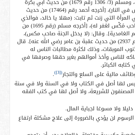
هذا)، [أخرجه البخاري (5/ 177 رقم 4406)، ومسلم (3/ 1306 رقم 1679) من حديث أبي بكرة
رضي الله عنه]. وقال: (إن صاحب المَكْس في النار)، [أخرجه أحمد رقم (17464) من حديث
المرأة التي زنت ثم تابت: (مهلا يا خالد، فوالذي
نفسي بيده، لقد تابت توبة لو تابها صاحب مَكْس لغفر له)، [أخرجه مسلم (رقم 1695) من
الغامدية]. وقال: (لا يدخل الجنة صاحب مكس)،
[أخرجه أحمد (رقم 17294) وأبو داود (رقم 2937) من حديث عقبة بن عامر رضي الله عنه]. قال
وب الموبقات، وذلك لكثرة مطالبات الناس له
هاكه للناس وأخذ أموالهم بغير حقها وصرفها في
تابه الكبائر.
)
[3]
(
ظائف مالية على السلع والتجار
.
 ليس لها أصل في الكتاب ولا في السنة ولا في سنة
م المصنفون للشريعة، ولا أصل لها في كتب الفقه
لا ولا مسوغا لجباية المال.
لرسوم لن يؤدي بالضرورة إلى علاج مشكلة ارتفاع