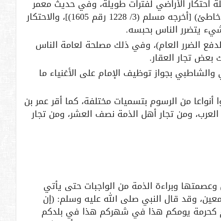
احتكار الأراضي لفترات طويلة، وفي حديث معمر
بن عبد الله رضي الله عنه: (لا يحتكر إلا خاطئ) [أخرجه مسلم (3/ 1228 رقم 1605)]، والاحتكار
يء يتضرر الناس بحبسه.
 لدفع الضرر العام)، وفي ذلك مصلحة لعامة الناس
 بعض تجار العقار.
 والشاطبي بجواز توظيف الإمام على الأغنياء ما
أنواعا من الرسوم بتسميات مختلفة، كما أقر عمر بن
العرب، ومن تجار أهل الذمة نصف العشر، ومن تجار
 وعصمتها وبراءة الذمة من الواجبات حتى يأتي
ين، وقد قال النبي صلى الله عليه وسلم: (إن
ام كحرمة يومكم هذا في شهركم هذا في بلدكم