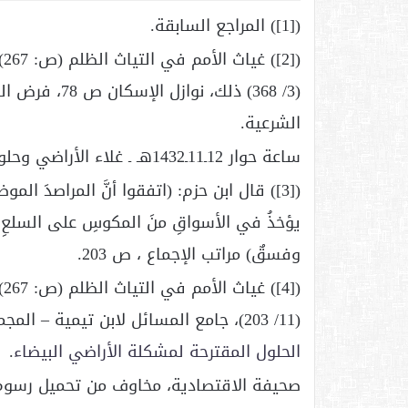
([1]) المراجع السابقة.
(3/ 368) ذلك،
الشرعية.
ساعة حوار 12ـ11ـ1432هـ ـ غلاء الأراضي وحلول مونوبولي.
([3]) قال ابن حزم: (اتفقوا أنَّ المراصدَ الم
يؤخذُ في الأسواقِ منَ المكوسِ على السلعِ المج
وفسقٌ) مراتب الإجماع ، ص 203.
(11/ 203)، جامع المسائل لابن تيمية – المجموعة الخامسة (ص: 394)، والكبائر للذهبي (ص: 115)،
الحلول المقترحة لمشكلة الأراضي البيضاء
.
صحيفة الاقتصادية، مخاوف من تحميل رسوم 