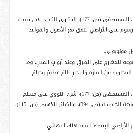
([2]) غياث الأمم في التياث الظلم (ص: 267)، المستصفى (ص: 177)، الفتاوى الكبرى لابن تيمية
 نوازل الإسكان ص 78، فرض الرسوم على الأراضي يتفق مع الأصول والقواعد
وضوعةَ للمغارمِ على الطرقِ وعند أبوابِ المدنِ، وما
لوبةِ منَ المارَّةِ والتجارِ ظلمٌ عظيمٌ وحرامٌ
([4]) غياث الأمم في التياث الظلم (ص: 267)، المستصفى (ص: 177)، شرح النووي على مسلم
الأراضي البيضاء للمستهلك النهائي.