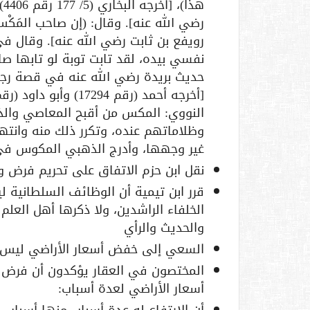
رويفع بن ثابت رضي الله عنه]. وقال في 
حديث بريدة رضي الله عنه في قصة رجم 
النووي: المكس من أقبح المعاصي والذن
وظلاماتهم عنده، وتكرر ذلك منه وانت
غير وجهها، وأدرج الذهبي المكوس في ك
نقل ابن حزم الاتفاق على تحريم فرض و
قرر ابن تيمية أن الوظائف السلطانية
الخلفاء الراشدين، ولا ذكرها أهل العل
والحديث والرأي
السعي إلى خفض أسعار الأراضي ليس دلي
المختصون في العقار يؤكدون أن فرض ا
أسعار الأراضي لعدة أسباب: