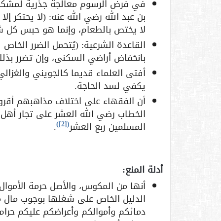
في فرض الرسوم معالجة جذرية لمشكلة 
لا يختص بالطعام، وإنما هو حبس كل ش
القاعدة الشرعية: (يُتحمل الضرر الخاص
بانخفاض أراضي السكنى، وإن تضرر بذلك
أفتى العلماء قديما كالجويني والغزالي
يكفي لسد الحاجة.
أن الفقهاء على اختلاف مذاهبهم أقروا 
الخطاب رضي الله العشر على تجار أهل 
)
[2]
(
المسلمين ربع العشر
.
أدلة المنع:
أنها من المكوس، والأصل حرمة الأموال
الدليل الخاص على شغلها بوجوب مال مع
دمائكم وأموالكم وأعراضكم عليكم حر