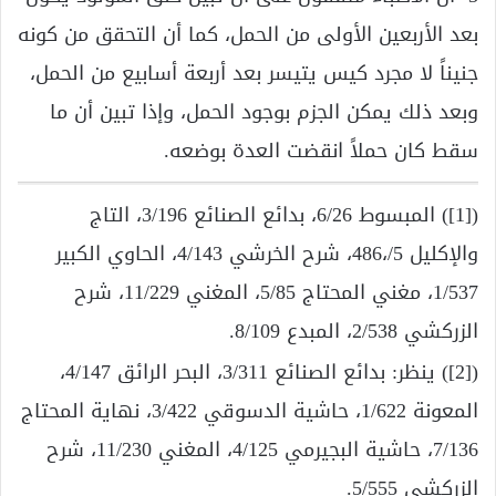
بعد الأربعين الأولى من الحمل، كما أن التحقق من كونه
جنيناً لا مجرد كيس يتيسر بعد أربعة أسابيع من الحمل،
وبعد ذلك يمكن الجزم بوجود الحمل، وإذا تبين أن ما
سقط كان حملاً انقضت العدة بوضعه.
([1]) المبسوط 6/26، بدائع الصنائع 3/196، التاج
والإكليل 5/،486، شرح الخرشي 4/143، الحاوي الكبير
1/537، مغني المحتاج 5/85، المغني 11/229، شرح
الزركشي 2/538، المبدع 8/109.
([2]) ينظر: بدائع الصنائع 3/311، البحر الرائق 4/147،
المعونة 1/622، حاشية الدسوقي 3/422، نهاية المحتاج
7/136، حاشية البجيرمي 4/125، المغني 11/230، شرح
الزركشي 5/555.