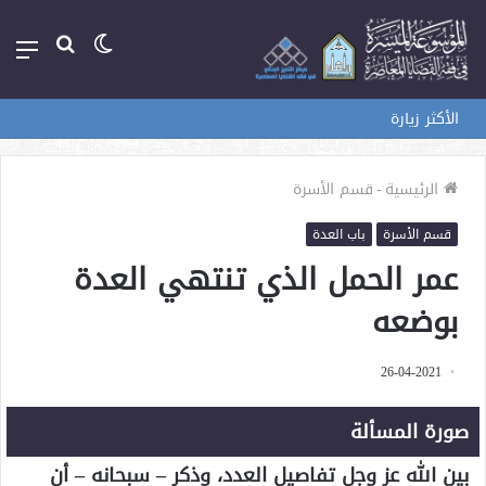
الوضع
بحث
الق
المظلم
عن
الأكثر زيارة
الرئيسية
-
قسم الأسرة
قسم الأسرة
باب العدة
عمر الحمل الذي تنتهي العدة
بوضعه
26-04-2021
صورة المسألة
بين الله عز وجل تفاصيل العدد، وذكر – سبحانه – أن