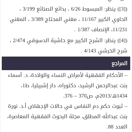
([3]) ينظر: المبسوط 6/26 ، بدائع الصنائع 3/199 ،
الحاوي الكبير 11/167 ، مغني المحتاج 3/389 ، المغني
11/231، الإنصاف 1/387 .
([4]) ينظر: الشرح الكبير مع حاشية الدسوقي 2/474 ،
شرح الخرشي 4/143 .
المراجع
– الأحكام الفقهية لأمراض النساء والولادة، د. أسماء
بنت عبدالرحمن الرشيد، دكتوراه، دار إشبيليا، ط1،
1434هـ/2013م، ص370 – 376.
– ثبوت حكم دم النفاس في حالات الإجهاض أ.د. نورة
بنت عبدالله المطلق، مجلة البحوث الفقهية المعاصرة،
العدد 88.