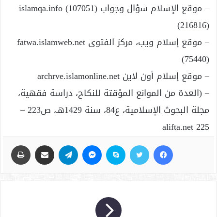
– موقع الإسلام سؤال وجواب islamqa.info (107051)
(216816)
– موقع إسلام ويب، مركز الفتوى fatwa.islamweb.net
(75440)
– موقع إسلام أون لاين archrve.islamonline.net
– (العدة من الموانع المؤقتة للنكاح، دراسة فقهية،
مجلة البحوث الإسلامية، ع84، سنة 1429هـ، ص223 –
225 alifta.net
فيسبوك
تويتر
سكايب
ماسنجر
تيلقرام
مشاركة عبر البريد
طباعة