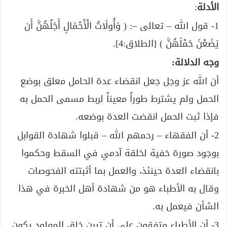
الأدلة
:
1- قول الله – تعالى –: ( وَأُولَاتُ الْأَحْمَالِ أَجَلُهُنَّ أَن
يَضَعْنَ حَمْلَهُنَّ ) [الطلاق:4].
وجه الدلالة:
أن الله عز وجل جعل انقضاء عدة الحامل معلق بوضع
الحمل ولم يشترط طوراً معيناً لربط مسمى الحمل به
فإذا ثبت الحمل انقضت العدة بوضعه.
2- أن الفقهاء – رحمهم الله – قبلوا شهادة القوابل
بوجود صورة خفية لخلقة آدمي في السقط وحكموا
بانقضاء العدة حينئذ، والعمل بما أثبتته الفحوصات
وقال به الأطباء هو من شهادة أهل الخبرة في هذا
الشأن فيعمل به.
3- أن الأطباء متفقون على أن تبين خلق المولود يكون