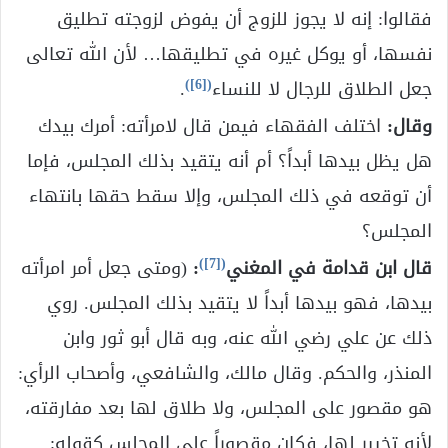
فقالوا: إنه لا يجوز للزوج أن يفوض لزوجته تطليق
نفسها، أو يوكل غيره في تطليقها… لأن الله تعالى
)
[6]
(
جعل الطلاق للرجال لا للنساء
.
وقال:
اختلف الفقهاء فيمن قال لامرأته: أمرك بيدك
هل يظل بيدها أبداً؟ أم أنه يتقيد بذلك المجلس، فإما
أن توقعه في ذلك المجلس، وإلا سقط حقها بانتهاء
المجلس؟
)
[7]
(
قال ابن قدامة في المغني
:
(ومتى جعل أمر امرأته
بيدها، فهو بيدها أبداً لا يتقيد بذلك المجلس. روي
ذلك عن علي رضي الله عنه، وبه قال أبو ثور وابن
المنذر، والحكم. وقال مالك، والشافعي، وأصحاب الرأي:
هو مقصور على المجلس، ولا طلاق لها بعد مفارقته،
لأنه تخيير لها، فكان مقصوراً على المجلس كقوله: