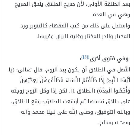
بعد الطلقة الأولى، لأن صريح الطلاق يلحق الصريح
وهي في العدة.
واستدل على ذلك من كتب الفقهاء كالتنوير ورد
المحتار والدر المختار وغاية البيان وغيرها.
)
[3]
(
-وفي فتوى أخرى
:
الأصل في الطلاق أن يكون بيد الزوج، قال تعالى: (يَا
أَيُّهَا النَّبِيُّ إِذَا طَلَّقْتُمُ النِّسَاءَ فَطَلِّقُوهُنَّ لِعِدَّتِهِنَّ
وَأَحْصُوا الْعِدَّةَ) [الطلاق 1]. لكن إذا وكل الزوج زوجته
على طلاق نفسها ثم أوقعت الطلاق- وقع الطلاق.
وبالله التوفيق، وصلى الله على نبينا محمد وآله
وصحبه وسلم.