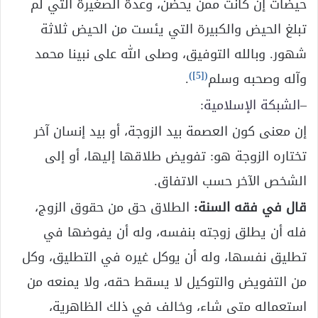
حيضات إن كانت ممن يحضن، وعدة الصغيرة التي لم
تبلغ الحيض والكبيرة التي يئست من الحيض ثلاثة
شهور. وبالله التوفيق، وصلى الله على نبينا محمد
)
[5]
(
وآله وصحبه وسلم
.
–
الشبكة الإسلامية:
إن معنى كون العصمة بيد الزوجة، أو بيد إنسان آخر
تختاره الزوجة هو: تفويض طلاقها إليها، أو إلى
الشخص الآخر حسب الاتفاق.
قال
في فقه السنة:
الطلاق حق من حقوق الزوج،
فله أن يطلق زوجته بنفسه، وله أن يفوضها في
تطليق نفسها، وله أن يوكل غيره في التطليق، وكل
من التفويض والتوكيل لا يسقط حقه، ولا يمنعه من
استعماله متى شاء، وخالف في ذلك الظاهرية،