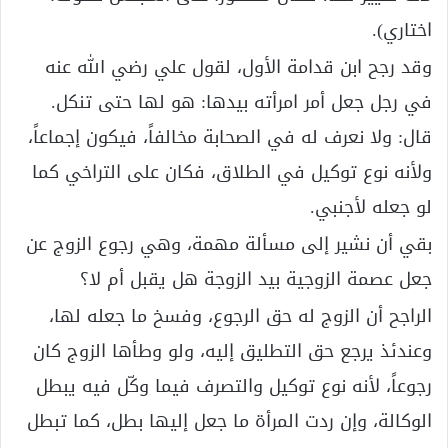
اختاري).
وقد رجح ابن قدامة الأول، لقول علي رضي الله عنه
في رجل جعل أمر امرأته بيدها: هو لها حتى تنكل.
قال: ولا نعرف له في الصحابة مخالفاً، فيكون إجماعاً،
ولأنه نوع توكيل في الطلاق، فكان على التراخي كما
لو جعله لأجنبي.
بقي أن نشير إلى مسألة مهمة، وهي رجوع الزوج عن
جعل عصمة الزوجية بيد الزوجة هل يقبل أم لا؟
الراجح أن الزوج له حق الرجوع، وفسخ ما جعله لها،
وعندئذ يرجع حق التطليق إليه، ولو وطأها الزوج كان
رجوعاً، لأنه نوع توكيل والتصرف فيما وكّل فيه يبطل
الوكالة، وإن ردت المرأة ما جعل إليها بطل، كما تبطل