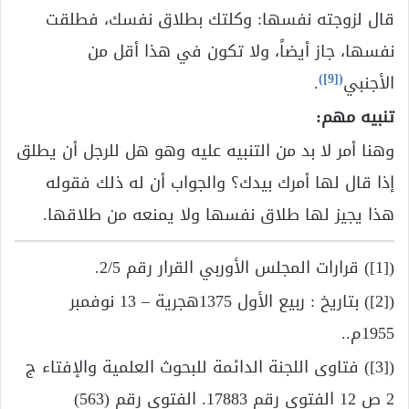
قال لزوجته نفسها: وكلتك بطلاق نفسك، فطلقت
نفسها، جاز أيضاً، ولا تكون في هذا أقل من
)
[9]
(
الأجنبي
.
تنبيه مهم:
وهنا أمر لا بد من التنبيه عليه وهو هل للرجل أن يطلق
إذا قال لها أمرك بيدك؟ والجواب أن له ذلك فقوله
هذا يجيز لها طلاق نفسها ولا يمنعه من طلاقها.
([1]) قرارات المجلس الأوربي القرار رقم 2/5.
([2]) بتاريخ : ربيع الأول 1375هجرية – 13 نوفمبر
1955م..
([3]) فتاوى اللجنة الدائمة للبحوث العلمية والإفتاء ج
2 ص 12 الفتوى رقم 17883. الفتوى رقم (563)