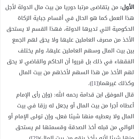
الأول:
من يتقاضى مرتبا دوريا من بيت مال الدولة لأجل
هذا العمل كما هو الحال في أقسام جباية الزكاة
الحكومية التي تديرها الدولة، فهذا القسم لا يستحق
الأخذ من مصرف العاملين عليها ولا يحق لهم الجمع
بين بيت المال وسهم العاملين عليها، ولم يختلف
الفقهاء في ذلك بل قرروا أن الحاكم والقاضي لا يحق
لهم الأخذ من هذا السهم لأخذهم من بيت المال
وكذلك غيرهما(
[1]
).
قال الموفق ابن قدامة رحمه الله: (وإن رأى الإمام
أعطاه أجرا من بيت المال أو يجعل له رزقا في بيت
المال ولا يعطيه منها شيئا فعل، وإن تولى الإمام أو
الوالي من قبله أخذ الصدقة وقسمتها لم يستحق
منها شيئا لأنه يأخذ رزقه من بيت المال)(
[2]
).