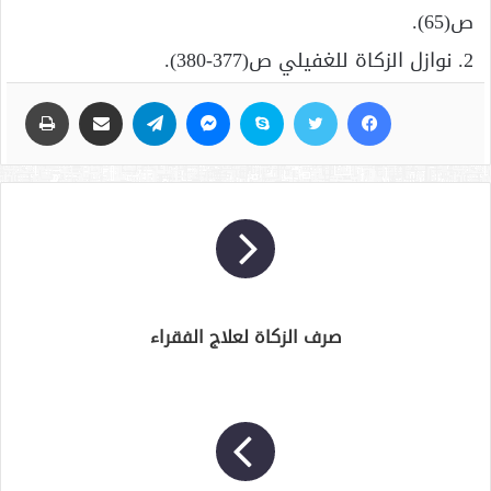
ص(65).
2. نوازل الزكاة للغفيلي ص(377-380).
فيسبوك
تويتر
سكايب
ماسنجر
تيلقرام
مشاركة عبر البريد
طباعة
صرف الزكاة لعلاج الفقراء