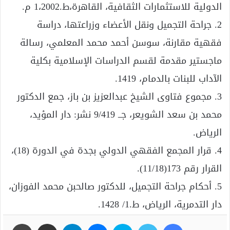
الدولية للاستثمارات الثقافية، القاهرة،ط.1،2002 م.
2. جراحة التجميل ونقل الأعضاء وزراعتها، دراسة
فقهية مقارنة، سوسن أحمد محمد المعلمي، رسالة
ماجستير مقدمة لقسم الدراسات الإسلامية بكلية
الآداب للبنات بالدمام، 1419.
3. مجموع فتاوى الشيخ عبدالعزيز بن باز، جمع الدكتور
محمد بن سعد الشويعر، جــ 9/419 نشر: دار المؤيد،
الرياض.
4. قرار المجمع الفقهي الدولي بجدة في الدورة (18)،
القرار رقم 173(11/18).
5. أحكام جراحة التجميل، للدكتور صالحبن محمد الفوزان،
دار التدمرية، الرياض، ط.1/ 1428.
فيسبوك
تويتر
سكايب
ماسنجر
تيلقرام
مشاركة عبر البريد
طباعة