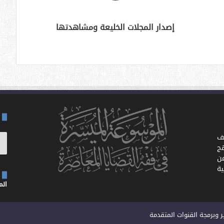
إصدار المجلات الخليعة ومشاهدتها
ف
ج
ن
ية
الموق