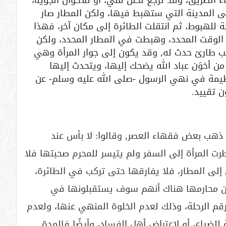
اء الطريق، وقد ترجع لخلل فني، أو للأحوال الجوية،
 المدينة التي ستهبط فيها، ولكن المطار صار
ة للهبوط، ثم انتقلت الطائرة إلى مكان آخر، فهذا
الوقت المحدد، وهبطت في المطار المحدد، ولكن
ب طارئ حدث له, وقد يكون إلى جوار المرأة وهي
ن أخوَن عباد الله يضحك إليها، ويتحدث إليها
ظيمة في نهي الرسول -صلى الله عليه وسلم- عن
ن تقييد.
 ذهب بعض فقهاء العصر, وقالوا: لا بأس عند
طرت المرأة إلى السفر ولم يتيسر للمحرم صحبتها فلا
إلى المطار، فلا يفارقها حتى تركب في الطائرة،
 من محارمها هناك أنهم سوف يستقبلونها في
رقم الرحلة، وذلك لعدم الخلوة المنهي عنها، ولعدم
لضياع، أو لاعتراض أهل الفساد، وأيضًا فالمدة