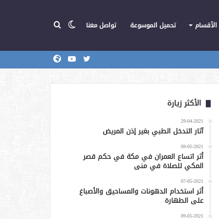
الوضع
بحث
الأقسام
تحميل الموسوعة
تواصل معنا
تويتر
يوتيوب
المركز
عن
المظلم
الأكثر زيارة
29-04-2021
آثار التدخل الطبي بغير إذن المريض
09-05-2021
أثر اتساع العمران في مكة في حكم قصر
المكي للصلاة في منى
07-05-2021
أثر استخدام الدهونات والمساحيق والأصباغ
على الطهارة
09-05-2021