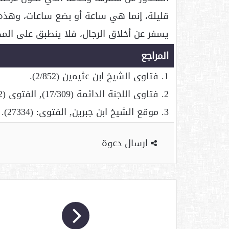
قليلة، إنما هي ساعة أو بضع ساعات، وهذه ا
يسفر عن أخلاق الرجال، فلا ينطبق على المد
المراجع
1. فتاوى الشيخ ابن عثيمين (2/852).
2. فتاوى اللجنة الدائمة (17/309), الفتوى (2642).
3. موقع الشيخ ابن جبرين, الفتوى: (27334). http://ibn-jebreen.com/
ارسال دعوة