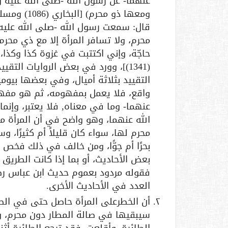
عنهما- عن رسول الله -صلى الله عليه وسل
قال: سمعت رسول الله -صلى الله عليه و
محرم، ولا تسافر المرأة إلا مع ذي محرم
(1341)]، وورد في بعض الروايات الت
التقييد بثلاثة أميال، وفي بعضها بيومي
واقع، فلا يعمل بمفهومه، ثم هو مفه
عنهما- وما في معناه, فلا يعتبر، وإنم
الله عنهما، وهو واضح في أن المرأة م
محرم لها، سواء كان قليلاً أم كثيرًا، وس
بحرًا أم جوًّا، ومن خالف في ذلك فخص 
بعض الأحاديث، أو بما إذا كانت الطريق غ
فقوله مردود بعموم حديث ابن عباس ر
العدد في الأحاديث الأخرى.
أن الخطرعلى المرأة حاصل حتى في الطائر
سيبقيها في صالة المطار دون محرم، 