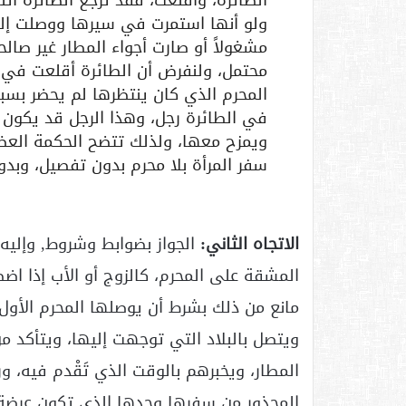
الطائرة، وأقلعت، فقد ترجع الطائرة أثن
ولو أنها استمرت في سيرها ووصلت إلى
مشغولاً أو صارت أجواء المطار غير صالح
محتمل، ولنفرض أن الطائرة أقلعت في 
المحرم الذي كان ينتظرها لم يحضر بسب
في الطائرة رجل، وهذا الرجل قد يكون م
ويمزح معها، ولذلك تتضح الحكمة الع
سفر المرأة بلا محرم بدون تفصيل، وبدو
الاتجاه الثاني:
الجواز بضوابط وشروط, وإليه
المشقة على المحرم، كالزوج أو الأب إذا اض
مانع من ذلك بشرط أن يوصلها المحرم الأول 
ويتصل بالبلاد التي توجهت إليها، ويتأكد
المطار، ويخبرهم بالوقت الذي تَقْدم فيه، و
المحذور من سفرها وحدها الذي تكون عرضة ل