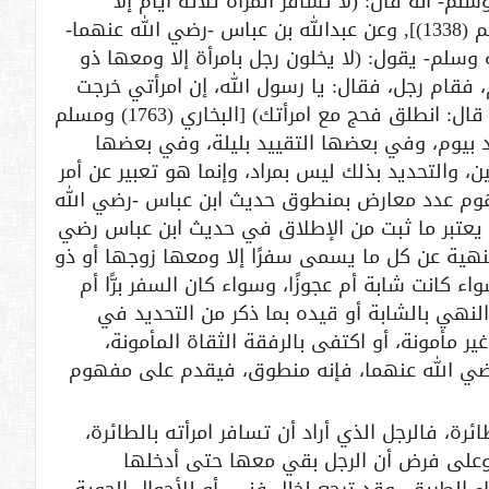
م- أنه قال: (لا تسافر المرأة ثلاثة أيام إلا
ومعها ذو محرم) [البخاري (1086) ومسلم (1338)], وعن عبدالله بن عباس -رضي الله عنهما-
سلم- يقول: (لا يخلون رجل بامرأة إلا ومعها ذو
، فقام رجل، فقال: يا رسول الله، إن امرأتي خرجت
حاجّة، وإني اكتتبت في غزوة كذا وكذا، قال: انطلق فحج مع امرأتك) [البخاري (1763) ومسلم
قييد بيوم، وفي بعضها التقييد بليلة، وفي بعضها
ن، والتحديد بذلك ليس بمراد، وإنما هو تعبير عن أمر
وم عدد معارض بمنطوق حديث ابن عباس -رضي الله
ا يعتبر ما ثبت من الإطلاق في حديث ابن عباس رضي
نهية عن كل ما يسمى سفرًا إلا ومعها زوجها أو ذو
واء كانت شابة أم عجوزًا، وسواء كان السفر برًّا أم
النهي بالشابة أو قيده بما ذكر من التحديد في
ير مأمونة، أو اكتفى بالرفقة الثقاة المأمونة،
ضي الله عنهما، فإنه منطوق، فيقدم على مفهوم
ة، فالرجل الذي أراد أن تسافر امرأته بالطائرة،
وعلى فرض أن الرجل بقي معها حتى أدخلها