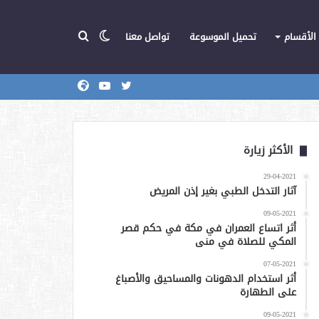
الوضع
بحث
الأقسام
تحميل الموسوعة
تواصل معنا
تويتر
يوتيوب
المركز
عن
المظلم
الأكثر زيارة
29-04-2021
آثار التدخل الطبي بغير إذن المريض
09-05-2021
أثر اتساع العمران في مكة في حكم قصر
المكي للصلاة في منى
07-05-2021
أثر استخدام الدهونات والمساحيق والأصباغ
على الطهارة
09-05-2021