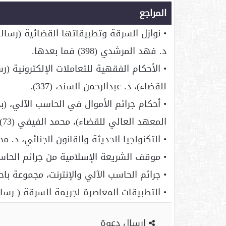
المراجع
• نوازل السرقة وتطبيقاتها القضائية (رسالة
د. فهد المرشدي (398) فما بعدها.
• الأحكام الفقهية للتعاملات الإلكترونية (ر
للقضاء)، د. عبدالرحمن السند، (337).
• أحكام جرائم الأموال في الحاسب الآلي، (ب
المعهد العالي للقضاء)، محمد الفيفي (73) فما بعدها.
• التكنولجيا الحديثة والقانون الجنائي، د. محمد 
• موقف الشريعة الإسلامية من جرائم الحاسب ا
• جرائم الحاسب الآلي والإنترنت، مجموعة باحثين (
• التطبيقات المعاصرة لجريمة السرقة ( رسا
ارسال دعوة