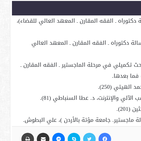
 دكتوراه ـ الفقه المقارن ـ المعهد العالي للقضاء)،
سالة دكتوراه ـ الفقه المقارن ـ المعهد العالي
حث تكميلي في مرحلة الماجستير ـ الفقه المقارن ـ
الهيتي (250).
لآلي والإنترنت، د. عطا السنباطي (81).
201).
لة ماجستير. جامعة مؤتة بالأردن )، علي البطوش.
فيسبوك
تويتر
سكايب
ماسنجر
مشاركة عبر البريد
طباعة