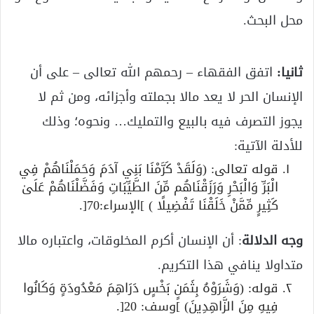
محل البحث.
ثانيا:
اتفق الفقهاء – رحمهم الله تعالى – على أن
الإنسان الحر لا يعد مالا بجملته وأجزائه، ومن ثم لا
يجوز التصرف فيه بالبيع والتمليك… ونحوه؛ وذلك
للأدلة الآتية:
قوله تعالى: (وَلَقَدْ كَرَّمْنَا بَنِي آدَمَ وَحَمَلْنَاهُمْ فِي
الْبَرِّ وَالْبَحْرِ وَرَزَقْنَاهُم مِّنَ الطَّيِّبَاتِ وَفَضَّلْنَاهُمْ عَلَىٰ
كَثِيرٍ مِّمَّنْ خَلَقْنَا تَفْضِيلًا ) ]الإسراء:70[.
وجه الدلالة
: أن الإنسان أكرم المخلوقات، واعتباره مالا
متداولا ينافي هذا التكريم.
قوله: (وَشَرَوْهُ بِثَمَنٍ بَخْسٍ دَرَاهِمَ مَعْدُودَةٍ وَكَانُوا
فِيهِ مِنَ الزَّاهِدِينَ) ]وسف: 20[.