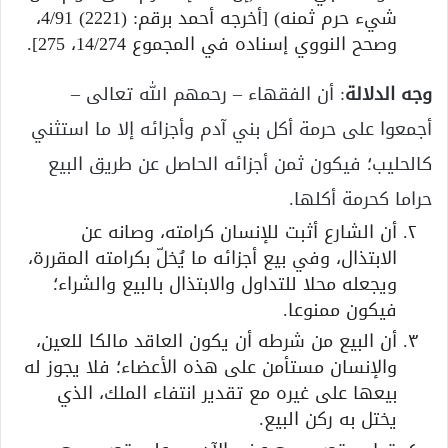
شيء حرم ثمنه) [أخرجه أحمد برقم: (2221) 4/91،
وصحح النووي إسناده في المجموع 14/274، 275].
وجه الدلالة
: أن الفقهاء – رحمهم الله تعالى –
أجمعوا على حرمة أكل بني آدم وأجزائه إلا ما استثني
كالحليب؛ فيكون ثمن أجزائه الحاصل عن طريق البيع
حراما كحرمة أكلها.
أن الشارع أثبت للإنسان كرامته، وصانه عن
الابتذال، وفي بيع أجزائه ما يُخلّ بكرامته المقررة،
ويجعله محلا للتداول والابتذال بالبيع والشراء؛
فيكون ممنوعا.
أن البيع من شرطه أن يكون العاقد مالكا للعين،
والإنسان مستأمن على هذه الأعضاء؛ فلا يجوز له
بيعها على غيره مع تقدير انتفاء الملك، الذي
يختل به ركن البيع.