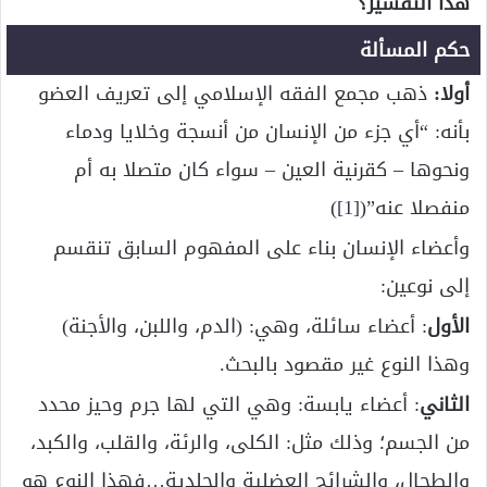
هذا التفسير؟
حكم المسألة
أولا:
ذهب مجمع الفقه الإسلامي إلى تعريف العضو
بأنه: “أي جزء من الإنسان من أنسجة وخلايا ودماء
ونحوها – كقرنية العين – سواء كان متصلا به أم
منفصلا عنه”(
[1]
)
وأعضاء الإنسان بناء على المفهوم السابق تنقسم
إلى نوعين:
الأول
: أعضاء سائلة، وهي: (الدم، واللبن، والأجنة)
وهذا النوع غير مقصود بالبحث.
الثاني
: أعضاء يابسة: وهي التي لها جرم وحيز محدد
من الجسم؛ وذلك مثل: الكلى، والرئة، والقلب، والكبد،
والطحال، والشرائح العضلية والجلدية…فهذا النوع هو