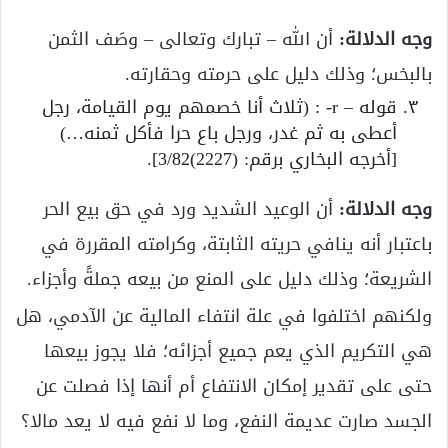
وجه الدلالة:
أن الله – تبارك وتعالى – وصَف الثمن
بالبخس؛ وذلك دليل على حرمته وحقارته.
قوله – r- : (ثلاث أنا خصمهم يوم القيامة، رجل
أعطى به ثم غدر، ورجل باع حرا فأكل ثمنه…)
[أخرجه البخاري برقم: (2227)3/82].
وجه الدلالة:
أن الوعيد الشديد ورد في حق بيع الحر
باعتبار أنه ينافي حريته الثابتة، وكرامته المقررة في
الشريعة؛ وذلك دليل على المنع من بيعه جملةً وأجزاء.
ولكنهم اختلفوا في علة انتفاء المالية عن الآدمي، هل
هي التكريم الذي يعم جميع أجزائه؛ فلا يجوز بيعها
حتى على تقدير إمكان الانتفاع أم أنها إذا فصلت عن
الجسد صارت عديمة النفع، وما لا نفع فيه لا يعد مالا؟