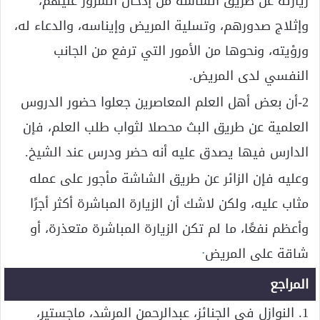
زيارته عن طريق الشاشة من إدخال السرور عليهم،
وإثلاج صدورهم، وتسلية المريض وإيناسه، والدعاء له،
ورؤيته، ونحوها من الأمور التي ترفع من الجانب
النفسي لدى المريض.
2-أن بعض أهل العلم المعاصرين جعلوا حضور الدروس
العلمية عن طريق البث محصلا لثواب طلب العلم، فإن
الدارس فيها يصدق عليه أنه حضر ودرس عند الشيخ.
وعليه فإن الزائر عن طريق الشاشة مأجور على عمله
مثاب عليه، ولكن لاشك أن الزيارة المباشرة أكثر أجرًا
وأعظم نفعًا، ما لم تكن الزيارة المباشرة متعذرة، أو
.
شاقة على المريض
المراجع
1. النوازل في الجنائز، عبدالرحمن المرشد، ماجستير،