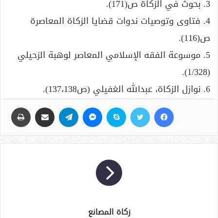
3. بحوث في الزكاة ص(171).
4. فتاوى وتوصيات ندوات قضايا الزكاة المعاصرة
ص(116).
5. موسوعة الفقه الإسلامي المعاصر لوهبة الزحيلي
(1/328).
6. نوازل الزكاة، عبدالله الغفيلي (ص137،138).
فيسبوك
تويتر
سكايب
ماسنجر
تيلقرام
مشاركة عبر البريد
طباعة
زكاة المصانع