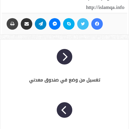
http://islamqa.info
فيسبوك
تويتر
سكايب
ماسنجر
تيلقرام
مشاركة عبر البريد
طباعة
تغسيل من وضع في صندوق معدني