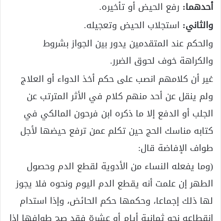
أحدهما:
رفع الحيض أو تأخيره.
والثاني:
استجلاب الحيض وتعجيله.
والحكم عند المتقدمين يدور بين الجواز بشروط
والكراهة خوف لحوق الضرر.
غير أن كلامهم انصب على حكم أخذ الدواء أو العلاج
ولم ينقل عن أحد منهم كلام في الأثر المترتب عن
الجلب أو الدفع إلا ما ذكره ابن فرحون المالكي في
كتابه مناسك الحج حين تكلم عمن ترفع حيضها لأجل
طواف الإفاضة قال:
(وما يفعله النساء من الأدوية لقطع الدم وحصول
الطهر إن علمت أنه يقطع الدم اليوم ونحوه فلا يجوز
لها ذلك إجماعا، وحكمها حكم الحائض، وإذا استدام
انقطاعه نحو ثمانية أيام أو عشرة فقد صح طوافها إذا