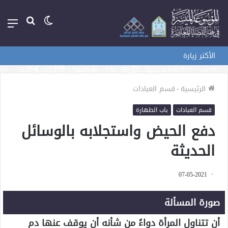
الوضع
بحث
الق
المظلم
عن
الأكثر زيارة
الرئيسية
-
قسم العبادات
قسم العبادات
باب الطهارة
دفع الحيض واستجلابه بالوسائل
الحديثة
07-05-2021
صورة المسألة
أن تتناول المرأة دواءً من شأنه أن يوقف عنها دم