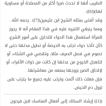
الطبيب أنها لا تحدث ضررا أكثر من المصلحة أو مساوية
لها)(
[6]
).
وقد أفتى بمثله الشيخ ابن عثيمين(
[7]
) ـ رحمه الله ـ
ومما ينبغي التنبيه عليه في هذا المقام أنه لا يجوز
للمرأة استعمال هذا الدواء للتحايل على أمور الشرع،
كأن تأخذ دواء تجلب به الحيضة أو تطيل مدتها حتى لا
تصوم في فصل الصيف مثلا، وتقضي في الشتاء، أو
لتتعجل الخروج من عدتها إن كانت من ذوات الأقراء، أو
لإلحاق الضرر بزوجها بمنعه من معاشرتها.
فإن فعلت ذلك أثمت وترتب عليه جميع ما يترتب على
نزول دم الحيض.
([1]) إرشاد السالك إلى أفعال المناسك لابن فرحون