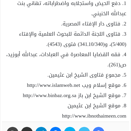
1. دفع الحيض واستجلابه واضطراباته، تهاني بنت
عبدالله الخنيني.
2. فتاوى دار الإفتاء المصرية.
3. فتاوى اللجنة الدائمة للبحوث العلمية والإفتاء
(5/400)، و(10/340ـ341) فتوى (4543).
4. فقه القضايا المعاصرة في العبادات، عبدالله أبوزيد،
ص(261).
5. مجموع فتاوى الشيخ ابن عثيمين.
6. موقع إسلام ويب http://www.islamweb.net
7. موقع الشيخ ابن باز http://www.binbaz.org.sa
8. موقع الشيخ ابن عثيمين
http://www.ibnothaimeen.com
فيسبوك
تويتر
سكايب
ماسنجر
تيلقرام
مشاركة عبر البريد
طباعة