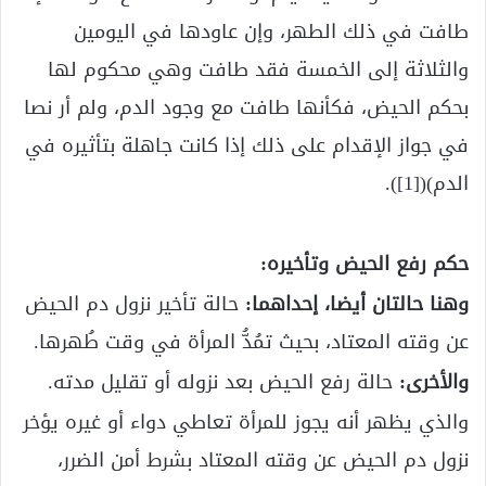
طافت في ذلك الطهر، وإن عاودها في اليومين
والثلاثة إلى الخمسة فقد طافت وهي محكوم لها
بحكم الحيض، فكأنها طافت مع وجود الدم، ولم أر نصا
في جواز الإقدام على ذلك إذا كانت جاهلة بتأثيره في
الدم)(
[1]
).
حكم رفع الحيض وتأخيره:
وهنا حالتان أيضا، إحداهما:
حالة تأخير نزول دم الحيض
عن وقته المعتاد، بحيث تمُدُّ المرأة في وقت طُهرها.
والأخرى:
حالة رفع الحيض بعد نزوله أو تقليل مدته.
والذي يظهر أنه يجوز للمرأة تعاطي دواء أو غيره يؤخر
نزول دم الحيض عن وقته المعتاد بشرط أمن الضرر،