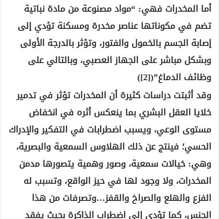
أما المخدرات فهي: “مواد مصنوعة من مادة نباتية
تضم في مكوناتها عناصر مخدرة ومسكنة تؤدي إلى
إصابة الجسم بالخمول والفتور، وتؤثر بالدرجة الأولى
وبشكل مباشر على الجهاز العصبي، وبالتالي على
وظائف الدماغ”(
[2]
)
وقد أثبتت دراسات كثيرة أن المخدرات تؤثر في تدمير
خلايا العقل البشري بما ينعكس أثره في انخفاض
مستوى الوعي، ويسبب اضطرابات في التفكير والإدراك
الحسي؛ فينتج عن ذلك الهلاوس السمعية والبصرية،
وهي: خيالات سمعية، وصور وهمية يتصورها مدمن
المخدرات، ولا وجود لها في حيز الواقع، وتسبب له
الفزع والهلع والصراخ والقفز…وتصرفات من هذا
الجنس، كما تؤدي إلى اضطراب الذاكرة بحيث يفقد