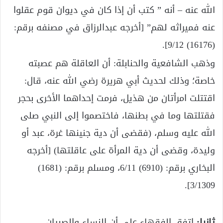
الله عنه – أنه ” كتب أن إذا كان في ديوان قوم عقلوا
عنه فميراثه لهم” [أخرجه عبدالرزاق في مصنفه برقم:
(16176) 9/12].
وذهب الشافعية والحنابلة: أن العاقلة هم عصبته
خاصة؛ وذلك لحديث أبي هريرة رضي الله عنه، قال:
اقتتلت امرأتان من هذيل، فرمت إحداهما الأخرى بحجر
فقتلتها وما في بطنها، فاختصموا إلى النبي صلى
الله عليه وسلم، (فقضى أن دية جنينها غرة، عبد أو
وليدة، وقضى أن دية المرأة على عاقلتها) [أخرجه
البخاري برقم: (6910) 6/11، ومسلم برقم: (1681)
3/1309].
ثانيا:
اتفق الفقهاء على أن النساء والصبيان