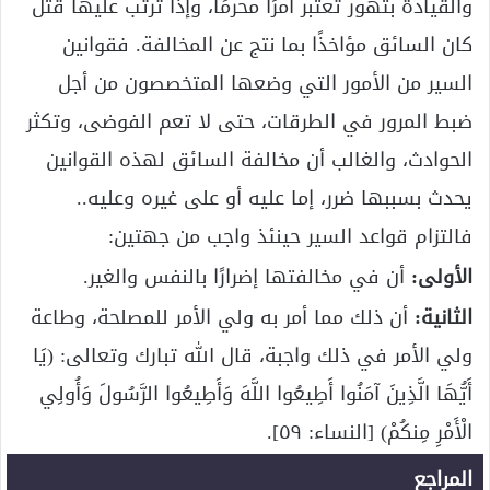
والقيادة بتهور تعتبر أمرًا محرمًا، وإذا ترتب عليها قتل
كان السائق مؤاخذًا بما نتج عن المخالفة. فقوانين
السير من الأمور التي وضعها المتخصصون من أجل
ضبط المرور في الطرقات، حتى لا تعم الفوضى، وتكثر
الحوادث، والغالب أن مخالفة السائق لهذه القوانين
يحدث بسببها ضرر، إما عليه أو على غيره وعليه..
فالتزام قواعد السير حينئذ واجب من جهتين:
الأولى:
أن في مخالفتها إضرارًا بالنفس والغير.
الثانية:
أن ذلك مما أمر به ولي الأمر للمصلحة، وطاعة
ولي الأمر في ذلك واجبة، قال الله تبارك وتعالى: (يَا
أَيُّهَا الَّذِينَ آمَنُوا أَطِيعُوا اللَّهَ وَأَطِيعُوا الرَّسُولَ وَأُولِي
الْأَمْرِ مِنكُمْ) [النساء: ٥٩].
المراجع