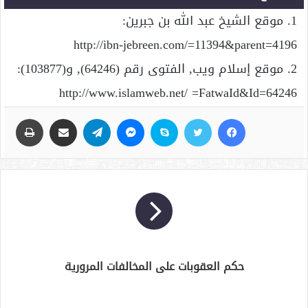
1. موقع الشيخ عبد الله بن جبرين:
http://ibn-jebreen.com/=11394&parent=4196
2. موقع إسلام ويب, الفتوى رقم (64246), و(103877):
http://www.islamweb.net/ =FatwaId&Id=64246
فيسبوك
تويتر
سكايب
ماسنجر
تيلقرام
مشاركة عبر البريد
طباعة
حكم العقوبات على المخالفات المرورية