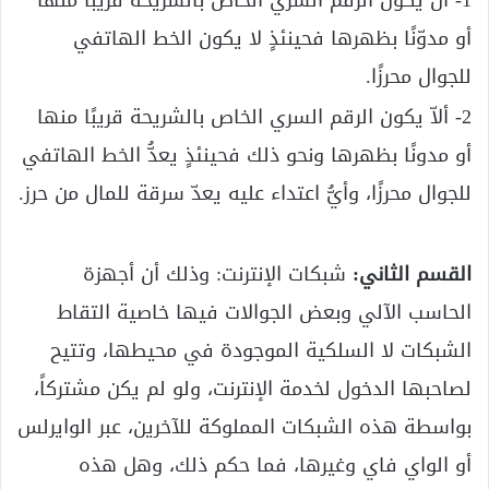
أو مدوّنًا بظهرها فحينئذٍ لا يكون الخط الهاتفي
للجوال محرزًا.
2- ألاّ يكون الرقم السري الخاص بالشريحة قريبًا منها
أو مدونًا بظهرها ونحو ذلك فحينئذٍ يعدُّ الخط الهاتفي
للجوال محرزًا، وأيُّ اعتداء عليه يعدّ سرقة للمال من حرز.
القسم الثاني:
شبكات الإنترنت: وذلك أن أجهزة
الحاسب الآلي وبعض الجوالات فيها خاصية التقاط
الشبكات لا السلكية الموجودة في محيطها، وتتيح
لصاحبها الدخول لخدمة الإنترنت، ولو لم يكن مشتركاً،
بواسطة هذه الشبكات المملوكة للآخرين، عبر الوايرلس
أو الواي فاي وغيرها، فما حكم ذلك، وهل هذه