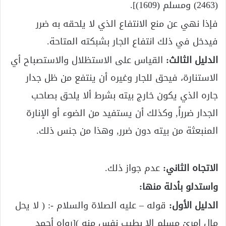
(2463) ومسلم (1609)].
فإذا نهي عن منع الانتفاع الذي لا يلحقه به ضرر
فيدخل في ذلك انتفاع الجار بشبكته المتاحة.
الدليل الثالث:
القياس على الاستظلال والاستصباح أي
الاستنارة، فيحق للجار وغيره أن ينتفع من ظل جدار
جاره الذي يكون خارج بيته بشرط ألا يلحق بصاحب
الجدار ضرراً, وكذلك أن يستفيد من الضوء أو الإنارة
المنبعثة من بيته دون ضرر, وهذا من جنس ذلك.
الاتجاه الثاني:
عدم جواز ذلك.
واستدلو بأدلة منها:
الدليل الأول:
قوله – عليه الصلاة والسلام -: ( لا يحل
مال امرئ مسلم إلا بطيب نفس منه )[رواه أحمد