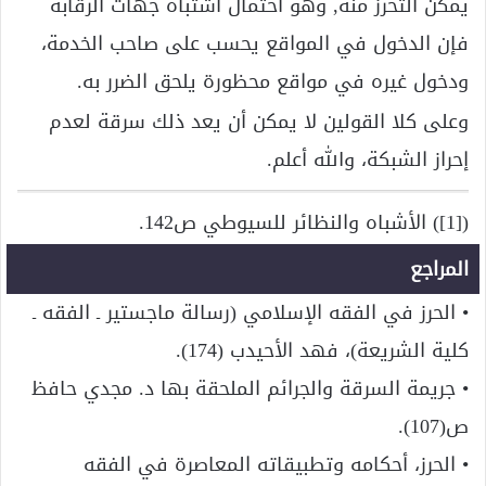
يمكن التحرز منه, وهو احتمال اشتباه جهات الرقابة
فإن الدخول في المواقع يحسب على صاحب الخدمة،
ودخول غيره في مواقع محظورة يلحق الضرر به.
وعلى كلا القولين لا يمكن أن يعد ذلك سرقة لعدم
إحراز الشبكة، والله أعلم.
([1]) الأشباه والنظائر للسيوطي ص142.
المراجع
• الحرز في الفقه الإسلامي (رسالة ماجستير ـ الفقه ـ
كلية الشريعة)، فهد الأحيدب (174).
• جريمة السرقة والجرائم الملحقة بها د. مجدي حافظ
ص(107).
• الحرز، أحكامه وتطبيقاته المعاصرة في الفقه