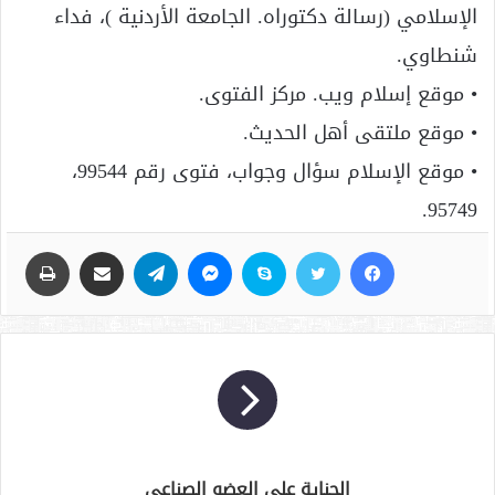
الإسلامي (رسالة دكتوراه. الجامعة الأردنية )، فداء
شنطاوي.
• موقع إسلام ويب. مركز الفتوى.
• موقع ملتقى أهل الحديث.
• موقع الإسلام سؤال وجواب، فتوى رقم 99544،
95749.
فيسبوك
تويتر
سكايب
ماسنجر
تيلقرام
مشاركة عبر البريد
طباعة
الجناية على العضو الصناعي