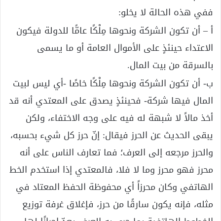
ففي هذه الحالة لا يخلو:
أ – أن تكون الشركة ونحوها مِلْكًا عامًّا للدولة فيكون
الاعتداء حينئذٍ على الأموال العامة أو ما يسمى
بالسرقة من بيت المال.
ب- أن تكون الشركة ونحوها مِلْكًا خاصًا -أي ليس لبيت
المال فيها شركة- فحينئذٍ يصدق على المعتدي أنه قد
أخذ مالاً لا شبهة له فيه على وجه الاختفاء، ولكن
يبقى الحديث عن الحرز فيقال: إنّ حرز كل شيء بحسبه،
والحرز مرجعه إلى العرف؛ فما تعارف الناس على أنه
محرز فهو محرز وما لا فلا، فالمعتدي إذا استخدم الخط
الهاتفي وكان محرزاً أي محفوظة الحفظ المعتاد في
مثله، فإنه يكون سارقًا من حرز، فإغلاق غرفة توزيع