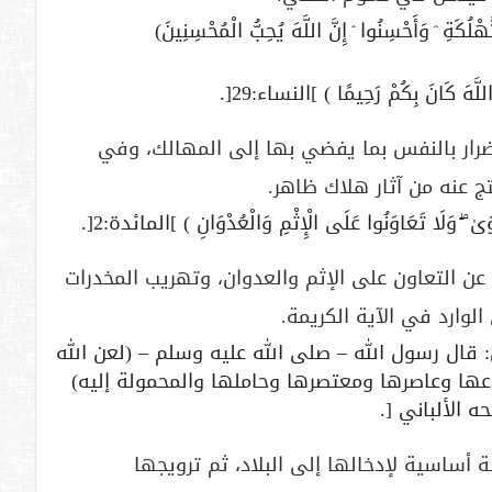
كَةِ ۛ وَأَحْسِنُوا ۛ إِنَّ اللَّهَ يُحِبُّ الْمُحْسِنِينَ)
َهَ كَانَ بِكُمْ رَحِيمًا ) ]النساء:29[.
إضرار بالنفس بما يفضي بها إلى المهالك، وفي
ج عنه من آثار هلاك ظاهر.
 ۖ وَلَا تَعَاوَنُوا عَلَى الْإِثْمِ وَالْعُدْوَانِ ) ]المائدة:2[.
ى عن التعاون على الإثم والعدوان، وتهريب المخدرات
وارد في الآية الكريمة.
 قال رسول الله – صلى الله عليه وسلم – (لعن الله
عها وعاصرها ومعتصرها وحاملها والمحمولة إليه)
 أساسية لإدخالها إلى البلاد، ثم ترويجها