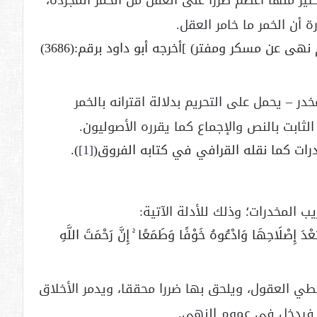
ير منها أعظم ضررا على العقل من الخمر المجردة،
ن الخمر ما خامر العقل.
وحديث: (أن النبي صلى الله عليه وسلم نهى عن مسكر ومفتر) ]أخرجه أبو داود برقم:(3686)
ر – يحمل على التحريم بدلالة اقترانه بالخمر
ابت بالنص والإجماع كما يقرره الأصوليون.
رات كما نقله القرافي في كتابه الفروق(
[1]
).
ب المخدرات؛ وذلك للأدلة الآتية:
ِصْلَاحِهَا وَادْعُوهُ خَوْفًا وَطَمَعًا ۚ إِنَّ رَحْمَتَ اللَّهِ
طي العقول، ويلحق بها ضررا محققا، ويدمر الأخلاق
 فيدخل في عموم النهي.