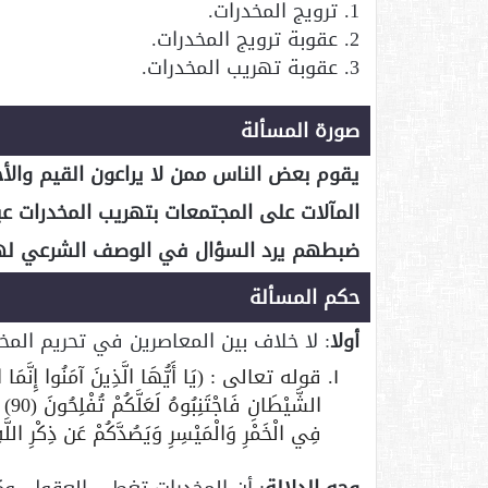
1. ترويج المخدرات.
2. عقوبة ترويج المخدرات.
3. عقوبة تهريب المخدرات.
صورة المسألة
يقوم بعض الناس ممن لا يراعون القيم والأخ
المآلات على المجتمعات بتهريب المخدرات عبر
ضبطهم يرد السؤال في الوصف الشرعي لهذ
حكم المسألة
أولا
: لا خلاف بين المعاصرين في تحريم المخدر
قوله تعالى : (يَا أَيُّهَا الَّذِينَ آمَنُوا إِنَّمَا الْخ
الشّ
فِي الْخَمْرِ وَالْمَيْسِرِ وَيَصُدَّكُمْ عَن ذِكْرِ اللَّه