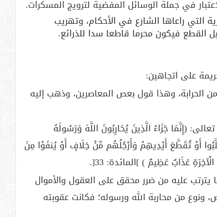
عتبار في جملة الوسائل المفضية لترويج المسكرات.
ة التي راعاها الشارع في الأحكام، وتهريب
 القطع فيكون محرما قاطعا سدا للذرائع.
يمة على اتجاهين:
 من الحرابة، وهذا قول بعص المعاصرين، وذهب إليه
مَا جَزَاءُ الَّذِينَ يُحَارِبُونَ اللَّهَ وَرَسُولَهُ
ُوا أَوْ تُقَطَّعَ أَيْدِيهِمْ وَأَرْجُلُهُم مِّنْ خِلَافٍ أَوْ يُنفَوْا مِنَ
 الْآخِرَةِ عَذَابٌ عَظِيمٌ ) ]المائدة: 33[.
ا يترتب عليه من ضرر محقق على العقول والأموال
 ونوع من محاربة الله ورسوله؛ فكانت عقوبته