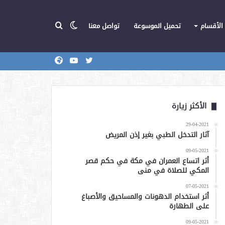
الوضع
بحث
الأقسام
تحميل الموسوعة
تواصل معنا
تويتر
يوتيوب
المركز
عن
المظلم
الأكثر زيارة
29-04-2021
آثار التدخل الطبي بغير إذن المريض
09-05-2021
أثر اتساع العمران في مكة في حكم قصر
المكي للصلاة في منى
07-05-2021
أثر استخدام الدهونات والمساحيق والأصباغ
على الطهارة
09-05-2021