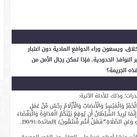
لاق، ويسعون وراء الدوافع المادية دون اعتبار
 النوافذ الحدودية. فإذا تمكن رجال الأمن من
ه الجريمة؟
ات؛ وذلك للأدلة الآتية:
َمْرُ وَالْمَيْسِرُ وَالْأَنصَابُ وَالْأَزْلَامُ رِجْسٌ مِّنْ عَمَلِ
َيْطَانِ فَاجْتَنِبُوهُ لَعَلَّكُمْ تُفْلِحُونَ (90) إِنَّمَا يُرِيدُ الشَّيْطَانُ أَن يُوقِعَ بَيْنَكُمُ الْعَدَاوَةَ وَالْبَغْضَاءَ
ِ وَعَنِ الصَّلَاةِ ۖ فَهَلْ أَنتُم مُّنتَهُونَ) ]المائدة:90/91[.