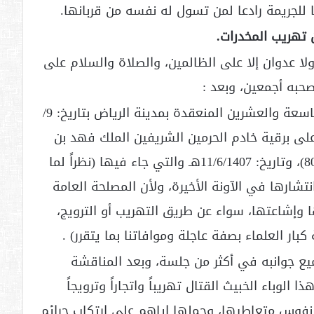
 للجريمة رادعا لمن تسول له نفسه من قربانها.
 تهريب المخدرات.
ولا عدوان إلا على الظالمين، والصلاة والسلام على
صحبه أجمعين، وبعد :
فإن مجلس هيئة كبار العلماء في دورته التاسعة والعشرين المنعقدة بمدينة الرياض بتاريخ: 9/
6/ 1407 هـ وقد اطلع على برقية خادم الحرمين الشريفين الملك فهد بن
عبد العزيز – حفظه الله – ذات الرقم: (س8033)، وتاريخ: 11/6/1407هـ والتي جاء فيها (نظراً لما
نتشارها في الآونة الأخيرة، ولأن المصلحة العامة
 وإشاعتها، سواء عن طريق التهريب أو الترويج،
ر العلماء بصفة عاجلة وموافاتنا بما يتقرر) .
 جوانبه في أكثر من جلسة، وبعد المناقشة
الوباء الخبيث القتال تهريباً واتجاراً وترويجاً
ى نفوس متعاطيها، وحملها إياهم على ارتكاب جرائم