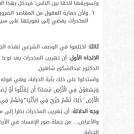
وتسويقها لاحقا بين الناس؛ فيدخل بهذا الا
ولأن حماية العقول من المقاصد الضروري
المخدرات يفضي إلى تفويتها على سبيل
ثالثا
: اختلفوا في الوصف الشرعي لهذه الجر
الاتجاه الأول
: أن تهريب المخدرات يعد نوعا
الدكتور عبدالشكور شاهين.
واستدلوا على ذلك بآية الحرابة، وهي قوله تعالى: (إِنَّ
وَيَسْعَوْنَ فِي الْأَرْضِ فَسَادًا أَن يُقَتَّلُوا أَوْ يُصَلَّب
الْأَرْضِ ۚ ذَٰلِكَ لَهُمْ خِزْيٌ فِي الدُّنْيَا ۖ وَلَهُمْ فِي
وجه الدلالة
: أن تهريب المخدرات نظرا إلى م
والأعراض… من جملة صور الإفساد في الأرض،
الحرابة.