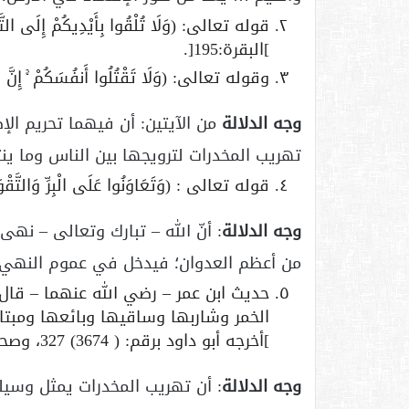
قوله تعالى: (وَلَا تُلْقُوا بِأَيْدِيكُمْ إِلَى التَّهْلُ
]البقرة:195[.
وقوله تعالى: (وَلَا تَقْتُلُوا أَنفُسَكُمْ ۚ إِنَّ اللّ
وجه الدلالة
من الآيتين: أن فيهما تحريم ال
تهريب المخدرات لترويجها بين الناس وما ينت
قوله تعالى : (وَتَعَاوَنُوا عَلَى الْبِرِّ وَالتَّقْوَىٰ
وجه الدلالة
: أنّ الله – تبارك وتعالى – نه
من أعظم العدوان؛ فيدخل في عموم النهي ال
حديث ابن عمر – رضي الله عنهما – قال:
الخمر وشاربها وساقيها وبائعها ومبتا
]أخرجه أبو داود برقم: ( 3674) 327، وصححه الألباني [.
وجه الدلالة
: أن تهريب المخدرات يمثل وسيلة