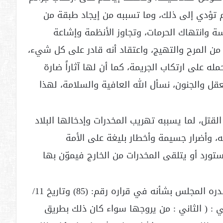
م تؤدي إلى ذلك، وما تسببه من إيجاد طبقة من
 وانتهاك الحرمات، وتجاوز الأنظمة وإشاعة
من المرح والتهيج، واعتقاد أنه قادر على كل شيء،
له على ارتكاب الجريمة، كما أن لها آثاراً ضارة
قل والجنون، نسأل الله العافية والسلامة، لهذا
لقتل، لما يسببه تهريب المخدرات وإدخالها البلاد
 وأضرار جسيمة وأخطار بليغة على الأمة
رد أو يتلقى المخدرات من الخارج فيموّن بها
: أما بالنسبة لمروج المخدرات فإن ما أصدره المجلس بشأنه في قراره رقم: (85) وتاريخ 11/
 يلي : ( الثاني : من يروجها سواء كان ذلك بطريق