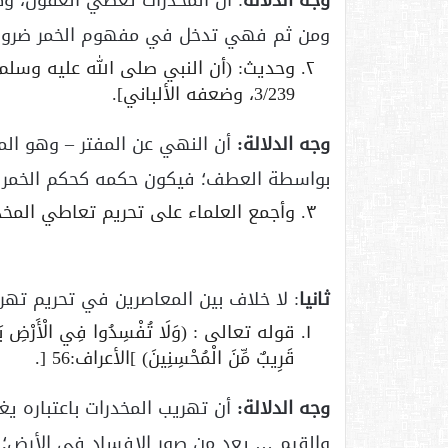
وجه الدلالة
: أن المخدرات تغطي العقول، وكث
ومن ثم فهي تدخل في مفهوم الخمر ضرورة أ
3/239، وضعفه الألباني].
وجه الدلالة:
أن النهي عن المفتر – وهو المخد
بواسطة العطف؛ فيكون حكمه كحكم الخمر الث
وأجمع العلماء على تحريم تعاطي المخد
ثانيا
: لا خلاف بين المعاصرين في تحريم تهري
قوله تعالى : (وَلَا تُفْسِدُوا فِي الْأَرْضِ بَعْدَ إ
قَرِيبٌ مِّنَ الْمُحْسِنِينَ) ]الأعراف:56 [.
وجه الدلالة:
أن تهريب المخدرات باعتباره يغ
والقيم … يعد من صور الإفساد في الأرض؛