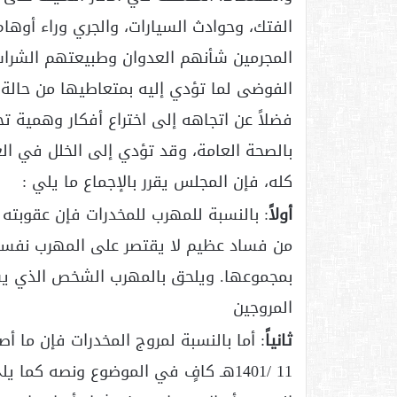
الفتك، وحوادث السيارات، والجري وراء أوها
المجرمين شأنهم العدوان وطبيعتهم الشراسة
الفوضى لما تؤدي إليه بمتعاطيها من حالة 
فضلاً عن اتجاهه إلى اختراع أفكار وهمية تحم
بالصحة العامة، وقد تؤدي إلى الخلل في الع
كله، فإن المجلس يقرر بالإجماع ما يلي :
أولاً
: بالنسبة للمهرب للمخدرات فإن عقوبته ا
من فساد عظيم لا يقتصر على المهرب نفسه،
بمجموعها. ويلحق بالمهرب الشخص الذي يستو
المروجين
ثانياً
11 /1401هـ كافٍ في الموضوع ونصه كما