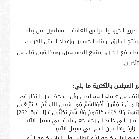
رق الخير، والمرافق العامة للمسلمين: من بناء
فتح الطرق، وبناء الجسور، وإعداد المؤن الحربية،
مما ينفع الدين، وينفع المسلمين، وهذا قول قلة من
أخرين.
ر المجلس بالأكثرية ما يلي:
طائفة من علماء المسلمين وأن له حظا من النظر في
نفِقُونَ أَمْوَالَهُمْ فِي سَبِيلِ اللَّهِ ثُمَّ لَا يُتْبِعُونَ
مَا أَنفَقُوا مَنًّا وَلَا أَذًى ۙ لَّهُمْ أَجْرُهُمْ عِندَ رَبِّهِمْ وَلَا خَوْفٌ عَلَيْهِمْ وَلَا هُمْ يَحْزَنُونَ ) [البقرة: 262]
سنن أبي داود أن رجلا جعل ناقة في سبيل الله
 (اركبيها فإن الحج في سبيل الله).
هو إعلاء كلمة الله تعالى وأن إعلاء كلمة الله