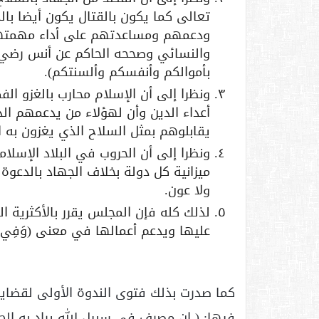
تعالى كما يكون بالقتال يكون أيضا بالد
ودعمهم ومساعدتهم على أداء مهمتهم ف
والنسائي وصححه الحاكم عن أنس رضي ا
بأموالكم وأنفسكم وألسنتكم).
ونظرا إلى أن الإسلام محارب بالغزو ال
أعداء الدين وأن لهؤلاء من يدعمهم ال
يقابلوهم بمثل السلاح الذي يغزون به ا
ونظرا إلى أن الحروب في البلاد الإسلام
ميزانية كل دولة بخلاف الجهاد بالدعوة
ولا عون.
لذلك كله فإن المجلس يقرر بالأكثرية ا
عليها ويدعم أعمالها في معنى (وَفِي سَبِ
كما صدرت بذلك فتوى الندوة الأولى لقضايا
فيها: ( إن مصرف في سبيل الله يراد به الج