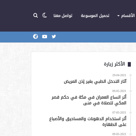
الوضع
بحث
الأقسام
تحميل الموسوعة
تواصل معنا
تويتر
يوتيوب
المركز
عن
المظلم
الأكثر زيارة
29-04-2021
آثار التدخل الطبي بغير إذن المريض
09-05-2021
أثر اتساع العمران في مكة في حكم قصر
المكي للصلاة في منى
07-05-2021
أثر استخدام الدهونات والمساحيق والأصباغ
على الطهارة
09-05-2021