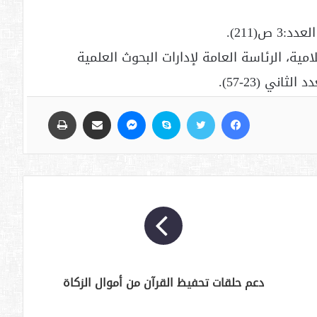
مية، الرئاسة العامة لإدارات البحوث العلمية
اني (23-57).
فيسبوك
تويتر
سكايب
ماسنجر
مشاركة عبر البريد
طباعة
دعم حلقات تحفيظ القرآن من أموال الزكاة