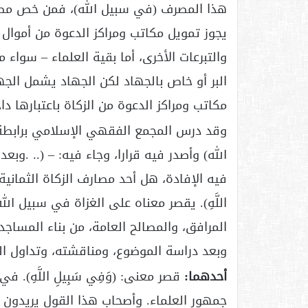
هذا المصرف (في سبيل الله)، فمن خص مصرف 
يجوز تمويل مكاتب ومراكز الدعوة من أموال 
والتبرعات الأخرى، أما بقية العلماء – سو
البر أو خاص بالجهاد لكن الجهاد يشمل الجه
مكاتب ومراكز الدعوة من الزكاة باعتبارها 
وقد درس المجمع الفقهي الإسلامي برابطة 
الله) وأصدر فيه قرارا، وجاء فيه: – (.. .وب
فيه الإفادة، هل أحد مصارف الزكاة الثمانية، 
اللَّهِ). يقصر معناه على الغزاة في سبيل ال
المرافق، والمصالح العامة، من بناء المساجد،
وبعد دراسة الموضوع، ومناقشته، وتداول ال
أحدهما:
قصر معنى: (وَفِي سَبِيلِ اللَّهِ). 
جمهور العلماء. وأصحاب هذا القول يريدون قصر 