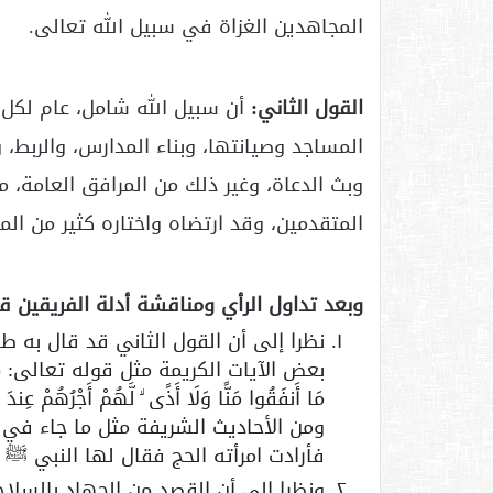
المجاهدين الغزاة في سبيل الله تعالى.
القول الثاني:
أن سبيل الله شامل، عام لكل ط
المساجد وصيانتها، وبناء المدارس، والربط، و
وبث الدعاة، وغير ذلك من المرافق العامة، 
المتقدمين، وقد ارتضاه واختاره كثير من المت
وبعد تداول الرأي ومناقشة أدلة الفريقين قر
نظرا إلى أن القول الثاني قد قال به 
بعض الآيات الكريمة مثل قوله تعالى: (الَّذِينَ يُ
ومن الأحاديث الشريفة مثل ما جاء في 
فأرادت امرأته الحج فقال لها النبي ﷺ :
ونظرا إلى أن القصد من الجهاد بالسلاح 