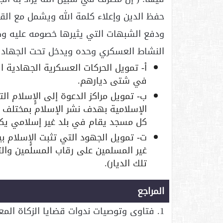
حفظ الدين وإعلاء كلمة الله ويشمل مع الق
ودفع الشبهات التي يثيرها خصومه عليه وصد 
النشاط العسكري وحده ويدخل تحت الجهاد ب
أ‌- تمويل الحركات العسكرية الجهادية 
في شتى ديارهم.
ب‌- تمويل مراكز الدعوة إلى الإٍسلام ا
الإسلامية بهدف نشر الإسلام بمختلف 
كل مسجد يقام في بلد غير إسلامي يكون
ت‌- تمويل الجهود التي تثبت الإٍسلام ب
غير المسلمين على رقاب المسلمين وا
تلك الديار).
المراجع