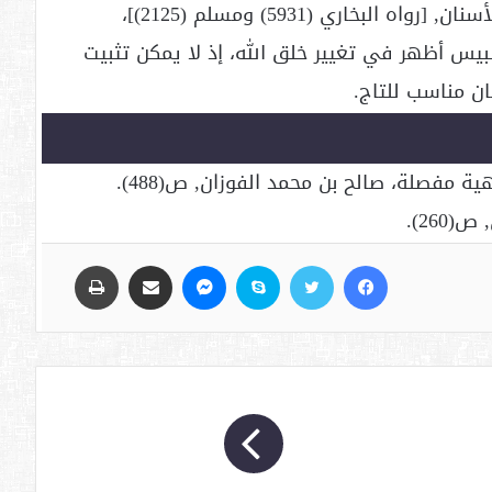
؛ لأنه قد جاء النهي عن وشر الأسنان, [رواه البخاري (5931) ومسلم (2125)]،
لبيس أظهر في تغيير خلق الله، إذ لا يمكن تثبيت
ان مناسب للتاج.
فيسبوك
تويتر
سكايب
ماسنجر
مشاركة عبر البريد
طباعة