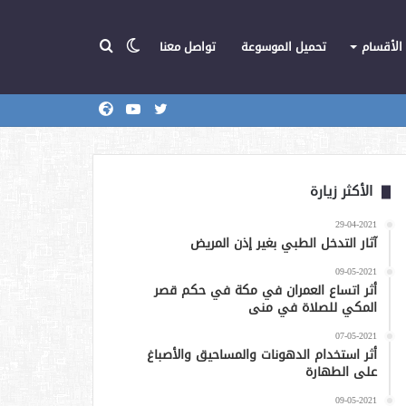
الوضع
بحث
الأقسام
تحميل الموسوعة
تواصل معنا
تويتر
يوتيوب
المركز
عن
المظلم
الأكثر زيارة
29-04-2021
آثار التدخل الطبي بغير إذن المريض
09-05-2021
أثر اتساع العمران في مكة في حكم قصر
المكي للصلاة في منى
07-05-2021
أثر استخدام الدهونات والمساحيق والأصباغ
على الطهارة
09-05-2021