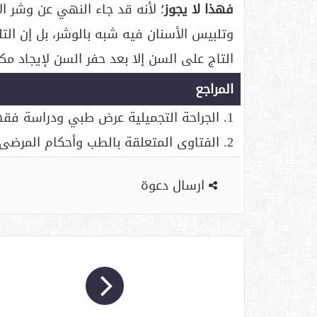
فهذا لا يجوز
وتلبيس الأسنان فيه شبه بالوشر، بل إن الت
التاج على السن إلا بعد حفر السن لإيجاد مك
المراجع
1. الجراحة التجميلية عرض طبي ودراسة فقهية مفصلة، صالح بن محمد الفوزان, ص(488).
2. الفتاوى المتعلقة بالطب وأحكام المرضى, ص(260).
ارسال دعوة