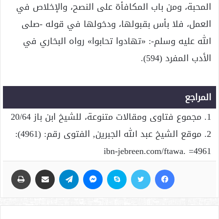
المحبة، ومن باب المكافأة على النصح، والإخلاص في
العمل، فلا بأس بقبولها، ودخولها في قوله -صلى
الله عليه وسلم-: «تهادوا تحابوا» رواه البخاري في
الأدب المفرد (594).
المراجع
1. مجموع فتاوى ومقالات متنوعة، للشيخ ابن باز 20/64
2. موقع الشيخ عبد الله الجبرين, الفتوى رقم: (4961):
ibn-jebreen.com/ftawa. =4961
فيسبوك
تويتر
سكايب
ماسنجر
تيلقرام
مشاركة عبر البريد
طباعة