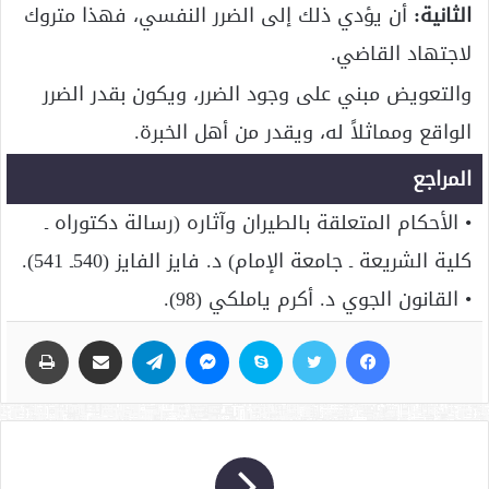
الثانية:
أن يؤدي ذلك إلى الضرر النفسي، فهذا متروك
لاجتهاد القاضي.
والتعويض مبني على وجود الضرر، ويكون بقدر الضرر
الواقع ومماثلاً له، ويقدر من أهل الخبرة.
المراجع
• الأحكام المتعلقة بالطيران وآثاره (رسالة دكتوراه ـ
كلية الشريعة ـ جامعة الإمام) د. فايز الفايز (540ـ 541).
• القانون الجوي د. أكرم ياملكي (98).
فيسبوك
تويتر
سكايب
ماسنجر
تيلقرام
مشاركة عبر البريد
طباعة