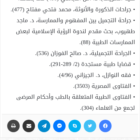
• جراحات الذكورة والأنوثة، محمد فتحي مفتاح (477).
• جراحة التجميل بين المفهوم والممارسة، د. ماجد
طهيوب، بحث مقدم لندوة الرؤية الإسلامية لبعض
الممارسات الطبية (88).
• الجراحة التجميلية، د. صالح الفوزان (536).
• قضايا طبية مستجدة (2/ 289-291).
• فقه النوازل، د. الجيزاني (4/96).
• الفتاوى المصرية (3503).
• الفتاوى الطبية المتعلقة بالطب وأحكام المرضى
لجمع من العلماء (304).
فيسبوك
تويتر
سكايب
ماسنجر
تيلقرام
مشاركة عبر البريد
طباعة