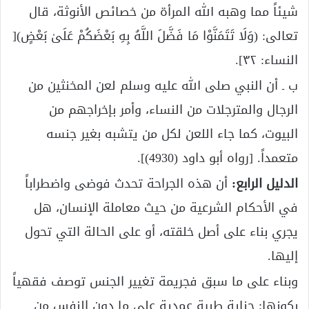
شيئاً مما وهبه الله المرأة من خصائص الأنوثة، قال
تعالى: (وَلَا تَتَمَنَّوْا مَا فَضَّلَ اللَّهُ بِهِ بَعْضَكُمْ عَلَىٰ بَعْضٍ)[
النساء: ٣٢].
ب ـ أن النبي صلى الله عليه وسلم لعن المخنثين من
الرجال والمترجلات من النساء، وأمر بإخراجهم من
البيوت، كما جاء اللعن لكل من يتشبه بغير جنسه
متعمداً. [رواه أبو داود (4930)].
الدليل الرابع:
أن هذه الجراحة تحدث فوضى واضطراباً
في الأحكام الشرعية من حيث معاملة الإنسان، هل
يجري بناء على أصل خلقته، أو على الحالة التي تحول
إليها.
وبناء على ما سبق فجريمة تغيير الجنس توصف فقهياً
بكونها: جناية طبية عمدية على ما دون النفس من