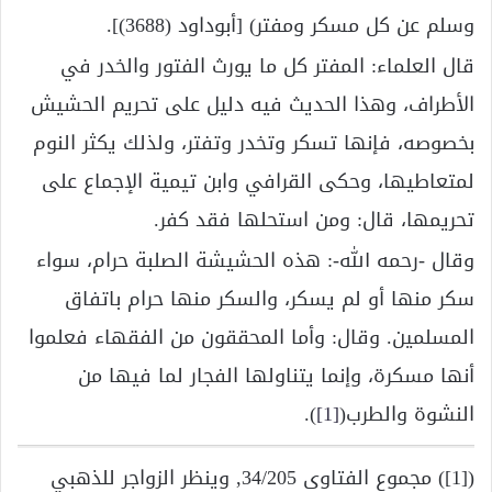
وسلم عن كل مسكر ومفتر) [أبوداود (3688)].
قال العلماء: المفتر كل ما يورث الفتور والخدر في
الأطراف، وهذا الحديث فيه دليل على تحريم الحشيش
بخصوصه، فإنها تسكر وتخدر وتفتر، ولذلك يكثر النوم
لمتعاطيها، وحكى القرافي وابن تيمية الإجماع على
تحريمها، قال: ومن استحلها فقد كفر.
وقال -رحمه الله-: هذه الحشيشة الصلبة حرام، سواء
سكر منها أو لم يسكر، والسكر منها حرام باتفاق
المسلمين. وقال: وأما المحققون من الفقهاء فعلموا
أنها مسكرة، وإنما يتناولها الفجار لما فيها من
النشوة والطرب(
[1]
).
([1]) مجموع الفتاوى 34/205, وينظر الزواجر للذهبي