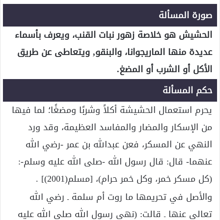
صورة المسألة
الحشيش هو خلاصة زهور نبات القنب، ويعرف بأسماء
عديدة منها الماريجوانا، والبنقو, ويتعاطى عن طريق
الأكل أو الشرب أو المضغ.
حكم المسألة
يحرم استعمال الحشيشة أكلاً وشربًا ومضغًا؛ لما فيها
من الإسكار والمضار والمفاسد العظيمة، وقد ورد
النهي عن المسكر، فعن عبدالله بن عمر -رضي الله
عنهما- قال: قال رسول الله -صلى الله عليه وسلم-:
(كل مسكر خمر، وكل خمر حرام)، [مسلم(2001)] .
والأصل في تحريمها ما روت أم سلمة ـ رضي الله
تعالى عنها ـ قالت: (نهى رسول الله صلى الله عليه