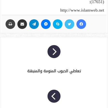
(17651):
http://www.islamweb.net
فيسبوك
تويتر
سكايب
ماسنجر
تيلقرام
مشاركة عبر البريد
طباعة
تعاطي الحبوب المنومة والمنبهة