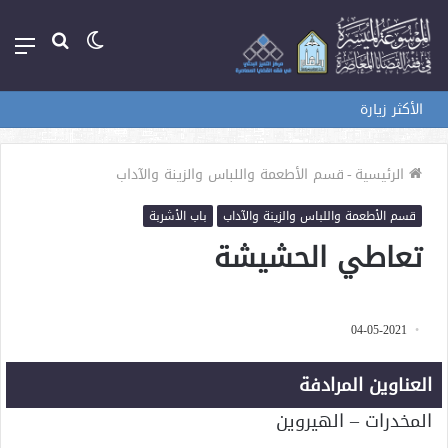
الوضع
بحث
الق
المظلم
عن
الأكثر زيارة
الرئيسية
-
قسم الأطعمة واللباس والزينة والآداب
قسم الأطعمة واللباس والزينة والآداب
باب الأشربة
تعاطي الحشيشة
04-05-2021
العناوين المرادفة
المخدرات – الهيروين