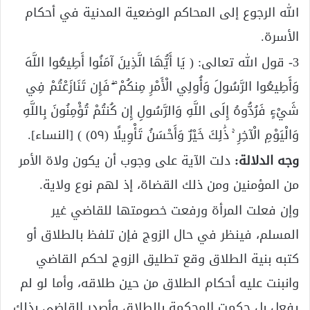
الله الرجوع إلى المحاكم الوضعية المدنية في أحكام
الأسرة.
3- قول الله تعالى: ( يَا أَيُّهَا الَّذِينَ آمَنُوا أَطِيعُوا اللَّهَ
وَأَطِيعُوا الرَّسُولَ وَأُولِي الْأَمْرِ مِنكُمْ ۖ فَإِن تَنَازَعْتُمْ فِي
شَيْءٍ فَرُدُّوهُ إِلَى اللَّهِ وَالرَّسُولِ إِن كُنتُمْ تُؤْمِنُونَ بِاللَّهِ
وَالْيَوْمِ الْآخِرِ ۚ ذَٰلِكَ خَيْرٌ وَأَحْسَنُ تَأْوِيلًا (٥٩) ) [النساء].
وجه الدلالة:
دلت الآية على وجوب أن يكون ولاة الأمر
من المؤمنين ومن ذلك القضاة، إذ لهم نوع ولاية.
وإن فعلت المرأة ورفعت خصومتها للقاضي غير
المسلم، فينظر في حال الزوج فإن تلفظ بالطلاق أو
كتبه بنية الطلاق وقع تطليق الزوج لحكم القاضي
وانبنت عليه أحكام الطلاق من حين طلاقه، وأما لو لم
يفعل بل حكمت المحكمة بالطلاق وأصدر القاضي بذلك