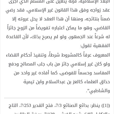
البلاد الإسلامية، فإنه يتعين على المسلم الذي أجرى
عقد زواجه وفق هذا القانون غير الإسلامي، فقد رضي
ضمناً بنتائجه، ومنها أن هذا العقد لا يحل عروته إلا
القاضي، وهو ما يمكن اعتباره تفويضاً من الزوج جائزاً
له شرعاً عند الجمهور، ولو لم يصرح بذلك، لأن القاعدة
الفقهية تقول:
المعروف عرفاً كالمشروط شرطاً، وتنفيذ أحكام القضاء
ولو كان غير إسلامي جائز من باب جلب المصالح ودفع
المفاسد وحسماً للفوضى، كما أفاده غير واحد من
حذاق العلماء كالعز بن عبدالسلام وابن تيمية
والشاطبي”.
([1]) ينظر: بدائع الصنائع 7/3، فتح القدير 7/253، التاج