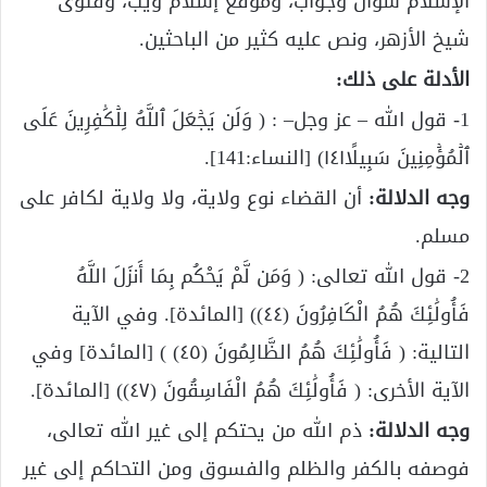
الإسلام سؤال وجواب، وموقع إسلام ويب، وفتوى
شيخ الأزهر، ونص عليه كثير من الباحثين.
الأدلة على ذلك:
1- قول الله – عز وجل– : ( وَلَن يَجۡعَلَ ٱللَّهُ لِلۡكَٰفِرِينَ عَلَى
ٱلۡمُؤۡمِنِينَ سَبِيلًا١٤١) [النساء:141].
وجه الدلالة:
أن القضاء نوع ولاية، ولا ولاية لكافر على
مسلم.
2- قول الله تعالى: ( وَمَن لَّمْ يَحْكُم بِمَا أَنزَلَ اللَّهُ
فَأُولَٰئِكَ هُمُ الْكَافِرُونَ (٤٤)) [المائدة]. وفي الآية
التالية: ( فَأُولَٰئِكَ هُمُ الظَّالِمُونَ (٤٥) ) [المائدة] وفي
الآية الأخرى: ( فَأُولَٰئِكَ هُمُ الْفَاسِقُونَ (٤٧)) [المائدة].
وجه الدلالة:
ذم الله من يحتكم إلى غير الله تعالى،
فوصفه بالكفر والظلم والفسوق ومن التحاكم إلى غير