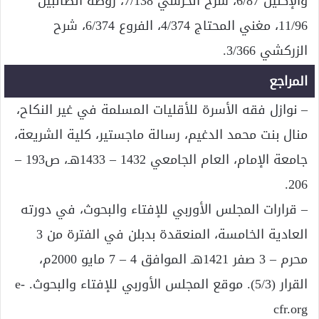
والإكليل 6/87، شرح الخرشي 7/138، روضة الطالبين
11/96، مغني المحتاج 4/374، الفروع 6/374، شرح
الزركشي 3/366.
المراجع
– نوازل فقه الأسرة للأقليات المسلمة في غير النكاح،
منال بنت محمد الدغيم، رسالة ماجستير، كلية الشريعة،
جامعة الإمام، العام الجامعي 1432 – 1433هـ، ص193 –
206.
– قرارات المجلس الأوربي للإفتاء والبحوث، في دورته
العادية الخامسة، المنعقدة بدبلن في الفترة من 3
محرم – 3 صفر 1421هـ الموافق 4 – 7 مايو 2000م،
القرار (5/3). موقع المجلس الأوربي للإفتاء والبحوث. e-
cfr.org