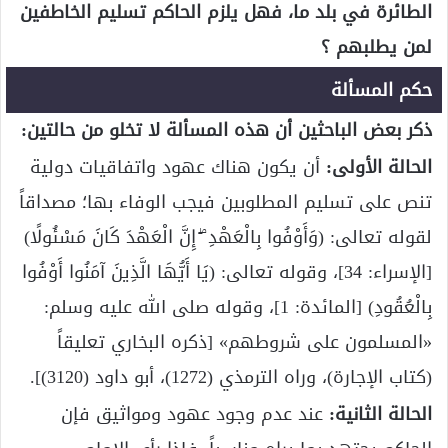
الطائرة في بلد ما، فهل يلزم الحاكم تسليم الخاطفين
لمن يطلبهم ؟
حكم المسألة
ذكر بعض الباحثين أن هذه المسألة لا تخلو من حالتين:
الحالة الأولى:
أن يكون هناك عهود واتفاقيات دولية
تنص على تسليم المطلوبين فيجب الوفاء بها؛ مصداقاً
لقوله تعالى: (وَأَوْفُوا بِالْعَهْدِ ۖ إِنَّ الْعَهْدَ كَانَ مَسْئُولًا)
[الإسراء: 34]، وقوله تعالى: (يَا أَيُّهَا الَّذِينَ آمَنُوا أَوْفُوا
بِالْعُقُودِ) [المائدة: 1]، وقوله صلى الله عليه وسلم:
«المسلمون على شروطهم» [ذكره البخاري تعليقاً
(كتاب الإجارة)، وراه الترمذي (1272)، أبو داود (3120)].
الحالة الثانية:
عند عدم وجود عهود ومواثيق فإن