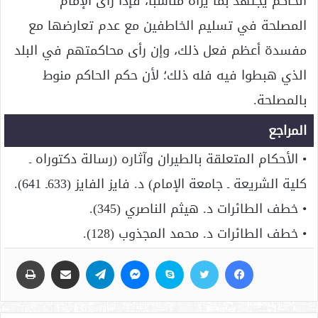
الحاكم يجتهد بما يراه مناسباً، فإذا رأى الإمام
المصلحة في تسليم الخاطفين مع عدم تعارضها مع
مفسدة أعظم فعل ذلك، وإن رأى محاكمتهم في البلد
الذي هبطوا فيه فله ذلك؛ لأن حكم الحاكم منوط
بالمصلحة.
المراجع
• الأحكام المتعلقة بالطيران وآثاره (رسالة دكتوراه ـ
كلية الشريعة ـ جامعة الإمام) د. فايز الفايز (633ـ 641).
• خطف الطائرات د. هيثم الناصري (345).
• خطف الطائرات د. محمد المجذوب (128).
فيسبوك
تويتر
سكايب
ماسنجر
تيلقرام
مشاركة عبر البريد
طباعة