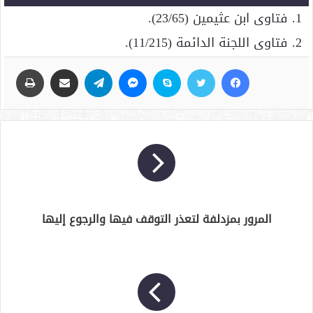
1. فتاوى ابن عثيمين (23/65).
2. فتاوى اللجنة الدائمة (11/215).
فيسبوك
تويتر
سكايب
ماسنجر
تيلقرام
مشاركة عبر البريد
طباعة
المرور بمزدلفة لتعذر التوقف فيها والرجوع إليها