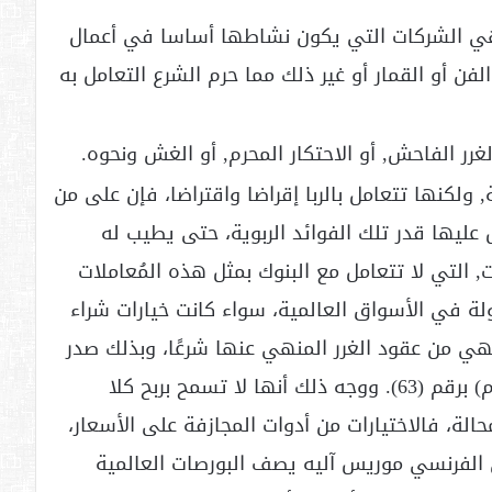
وهي الشركات التي يكون نشاطها أساسا في أعمال
 الفن أو القمار أو غير ذلك مما حرم الشرع التعامل به
ولكنها تتعامل بالربا إقراضا واقتراضا، فإن على من
 عليها قدر تلك الفوائد الربوية، حتى يطيب له
, التي لا تتعامل مع البنوك بمثل هذه المُعاملات
اولة في الأسواق العالمية، سواء كانت خيارات شراء
call ) أو خيارات بيع (put options) , فهي من عقود الغرر المنهي عنها شرعًا، وبذلك صدر
قرار مجمع الفقه الإسلامي بجدة عام (1992م) برقم (63). ووجه ذلك أنها لا تسمح بربح كلا
حالة، فالاختيارات من أدوات المجازفة على الأسعار،
الفرنسي موريس آليه يصف البورصات العالمية