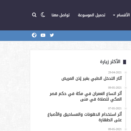
الوضع
بحث
الأقسام
تحميل الموسوعة
تواصل معنا
تويتر
يوتيوب
المركز
عن
المظلم
الأكثر زيارة
29-04-2021
آثار التدخل الطبي بغير إذن المريض
09-05-2021
أثر اتساع العمران في مكة في حكم قصر
المكي للصلاة في منى
07-05-2021
أثر استخدام الدهونات والمساحيق والأصباغ
على الطهارة
09-05-2021