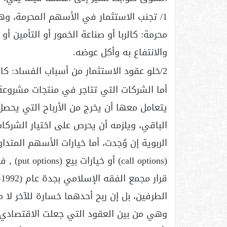
1/ تجنب الاستثمار في الأسهم المحرمة، 
محرمة: كالربا أو صناعة الخمور أو التأمين أو
والانتفاع به وأكل عوضه.
2/خلو عقود الاستثمار من أسباب الفساد: كالغرر الفاحش, أو الاحتكار المحرم, أو الغش ونحوه.
أما الشركات التي تتاجر في منتجات مشروعة, 
يتعامل معها أن يخرج من الأرباح التي يحصل
الباقي، ويلزمه أن يحرص على اختيار الشركات
الربوية إن وُجدت، أما خيارات الأسهم المتد
(options
الطرفين، بل إن ربح أحدهما خسارة للآخر لا م
وهي من بين العقود التي جعلت الاقتصادي 