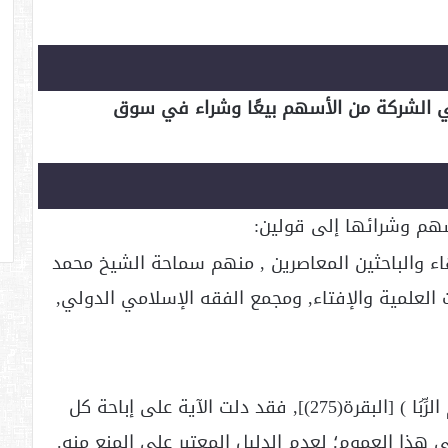
 الشركة من الأسهم بيعًا وشراء في سوق
سهم وشرائها إلى قولين:
اء والباحثين المعاصرين , منهم سماحة الشيخ محمد
ث العلمية والإفتاء, ومجمع الفقه الإسلامي الدولي,
1/عموم قوله تعالى: ( وَأَحَلَّ اللَّهُ الْبَيْعَ وَحَرَّمَ الرِّبَا ) [البقرة(275)], فقد دلت الآية على إباحة كل
 هذا العموم؛ لعدم الدليل المعتبر على المنع منه.