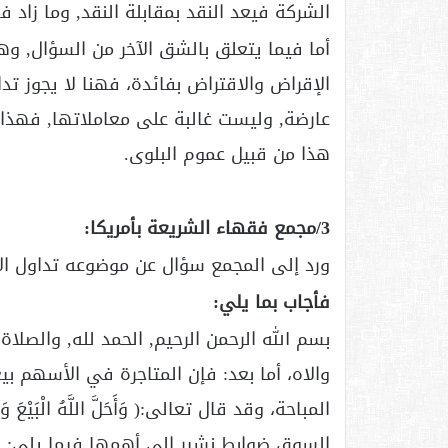
الشركة فيعد النقد بمقابلة النقد, وما زاد فه
أما فيما يتعلق بالشق الآخر من السؤال, وهو
الإقراض والاقتراض بفائدة، فهنا لا يجوز ت
عارضة, وليست غالبة على معاملاتها, فهذا 
هذا من قبيل عموم البلوى.
3/مجمع فقهاء الشريعة بأمريكا:
ورد إلى المجمع سؤال عن موضوعه تداول ا
فأجاب بما يلي:
بسم الله الرحمن الرحيم, الحمد لله, والصل
والاه، أما بعد: فإن المتاجرة في الأسهم بيع
المباحة، وقد قال تعالى:( وَأَحَلَّ اللَّهُ الْبَيْع
السوق ضوابط نشير إلى أهمها فيما يلي: