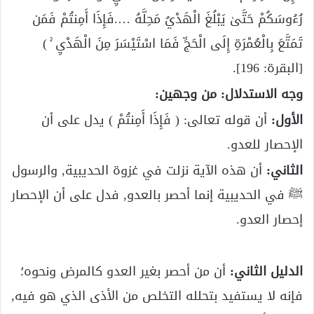
رُءُوسَكُمْ حَتَّىٰ يَبْلُغَ الْهَدْيُ مَحِلَّهُ ….فَإِذَا أَمِنتُمْ فَمَن
تَمَتَّعَ بِالْعُمْرَةِ إِلَى الْحَجِّ فَمَا اسْتَيْسَرَ مِنَ الْهَدْيِ ۚ )
[البقرة: 196].
وجه الاستدلال: من وجهين:
الأول:
أن قوله تعالى: ( فَإِذَا أَمِنتُمْ ) يدل على أن
الإحصار للعدو.
الثاني:
أن هذه الآية نزلت في غزوة الحديبية, والرسول
ﷺ في الحديبية إنما أحصر بالعدو, فدل على أن الإحصار
إحصار العدو.
الدليل الثاني:
أن من أحصر بغير العدو كالمرض ونحوه؛
فإنه لا يستفيد بتحلله التخلص من الأذى الذي هو فيه,