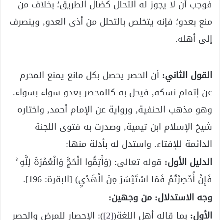
فوجب أن لا يجوز له التحلل كضال الطريق؛ بخلاف من
منع بعدو؛ فإنه يتخلص بالتحلل من أذى العدو, وينصرف
إلى أهله.
القول الثاني:
أن الحصر يحصل بكل مانع يمنع المحرم
عن إتمام نسكه, فيحل به كالمحصر بعدو سواء بسواء.
وهو مذهب الحنفية, ورواية عن الإمام أحمد, واختاره
شيخ الإسلام ابن تيمية, وصدرت به فتوى اللجنة
الدائمة للإفتاء. واستدل له بأدلة منها:
الدليل الأول:
قوله تعالى: (وَأَتِمُّوا الْحَجَّ وَالْعُمْرَةَ لِلَّهِ ۚ
فَإِنْ أُحْصِرْتُمْ فَمَا اسْتَيْسَرَ مِنَ الْهَدْيِ) [البقرة: 196].
وجه الاستدلال: من وجهين:
الأول:
بما قاله أهل اللغة(
[2]
): الإحصار للمرض والحصر