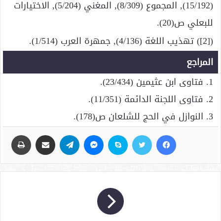
(15/192), المجموع (8/309), المغني (5/204), الاختيارات
للبعلي ص(20).
([2]) تهذيب اللغة (4/136), جمهرة العرب (1/514).
المراجع
1. فتاوى ابن عثيمين (23/434).
2. فتاوى اللجنة الدائمة (11/351).
3. النوازل في الحج للشلعان ص(178).
فيسبوك
تويتر
سكايب
ماسنجر
تيلقرام
مشاركة عبر البريد
طباعة