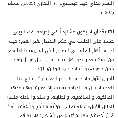
اللهم محلي حيث حبستني.. .) [البخاري (5089), مسلم
(1207)].
الثانية:
أن لا يكون مشترطاً في إحرامه, فهنا يبنى
حكمه على الخلاف في حكم الإحصار بغير العدو؛ حيث
اختلف أهل العلم في المحرم الذي لم يشترط إذا منع
من نسكه بغير عدو, هل يحق له أن يحل من إحرامه
كمن حصر بعدو أو لا؟ على قولين(
[1]
):
القول الأول:
لا حصر إلا حصر العدو, وكل مانع عدا
العدو لا يحل من إحرامه بسببه إلا بعمرة. وهو مذهب
المالكية, والشافعية, والحنابلة. واستدلوا بأدلة منها:
الدليل الأول:
قوله تعالى: (وَأَتِمُّوا الْحَجَّ وَالْعُمْرَةَ لِلَّهِ ۚ
فَإِنْ أُحْصِرْتُمْ فَمَا اسْتَيْسَرَ مِنَ الْهَدْيِ ۖ وَلَا تَحْلِقُوا