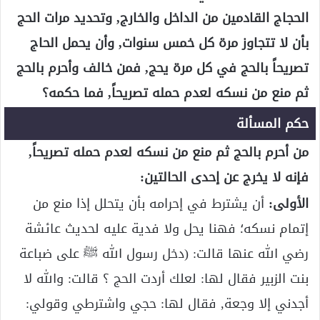
الحجاج القادمين من الداخل والخارج, وتحديد مرات الحج
بأن لا تتجاوز مرة كل خمس سنوات, وأن يحمل الحاج
تصريحاً بالحج في كل مرة يحج, فمن خالف وأحرم بالحج
ثم منع من نسكه لعدم حمله تصريحاً, فما حكمه؟
حكم المسألة
من أحرم بالحج ثم منع من نسكه لعدم حمله تصريحاً,
فإنه لا يخرج عن إحدى الحالتين:
الأولى:
أن يشترط في إحرامه بأن يتحلل إذا منع من
إتمام نسكه؛ فهنا يحل ولا فدية عليه لحديث عائشة
رضي الله عنها قالت: (دخل رسول الله ﷺ على ضباعة
بنت الزبير فقال لها: لعلك أردت الحج ؟ قالت: والله لا
أجدني إلا وجعة, فقال لها: حجي واشترطي وقولي: